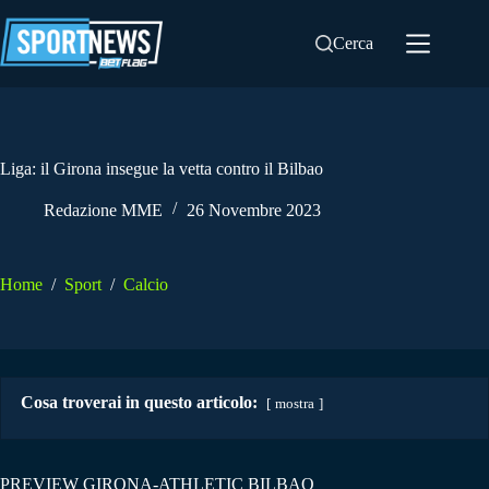
Salta
al
Cerca
contenuto
Liga: il Girona insegue la vetta contro il Bilbao
Redazione MME
26 Novembre 2023
Home
/
Sport
/
Calcio
Cosa troverai in questo articolo:
mostra
PREVIEW GIRONA-ATHLETIC BILBAO