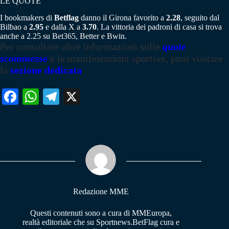
LE QUOTE
I bookmakers di
Betflag
danno il Girona favorito a
2.28
, seguito dal
Bilbao a
2.95
e dalla X a
3.70
. La vittoria dei padroni di casa si trova
anche a 2.25 su Bet365, Better e Bwin.
Per consultare altre informazioni sulle
quote
scommesse
e le manifestazioni sportive, puoi visitare
la
sezione dedicata
Fa
W
Te
X
ce
ha
le
bo
ts
gr
ok
A
a
pp
m
Redazione MME
Questi contenuti sono a cura di MMEuropa,
realtà editoriale che su Sportnews.BetFlag cura e