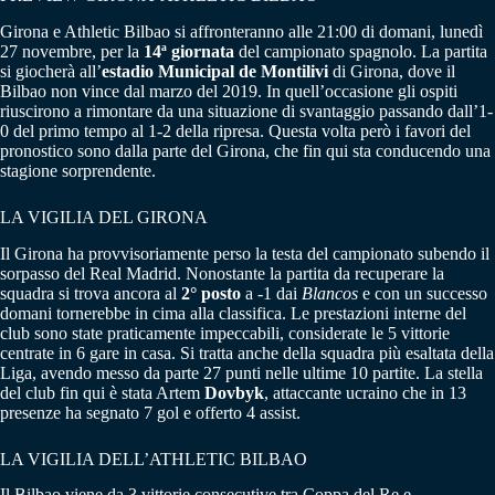
Girona e Athletic Bilbao si affronteranno alle 21:00 di domani, lunedì
27 novembre, per la
14ª giornata
del campionato spagnolo. La partita
si giocherà all’
estadio Municipal de Montilivi
di Girona, dove il
Bilbao non vince dal marzo del 2019. In quell’occasione gli ospiti
riuscirono a rimontare da una situazione di svantaggio passando dall’1-
0 del primo tempo al 1-2 della ripresa. Questa volta però i favori del
pronostico sono dalla parte del Girona, che fin qui sta conducendo una
stagione sorprendente.
LA VIGILIA DEL GIRONA
Il Girona ha provvisoriamente perso la testa del campionato subendo il
sorpasso del Real Madrid. Nonostante la partita da recuperare la
squadra si trova ancora al
2° posto
a -1 dai
Blancos
e con un successo
domani tornerebbe in cima alla classifica. Le prestazioni interne del
club sono state praticamente impeccabili, considerate le 5 vittorie
centrate in 6 gare in casa. Si tratta anche della squadra più esaltata della
Liga, avendo messo da parte 27 punti nelle ultime 10 partite. La stella
del club fin qui è stata Artem
Dovbyk
, attaccante ucraino che in 13
presenze ha segnato 7 gol e offerto 4 assist.
LA VIGILIA DELL’ATHLETIC BILBAO
Il Bilbao viene da 3 vittorie consecutive tra Coppa del Re e