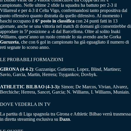
campionato. Nelle ultime 2 sfide la squadra ha battuto per 2-3 il
Villarreal e per 4-3 il Celta Vigo, confermandosi tanto propositiva dal
punto offensivo quanto distratta da quello difensivo. Al momento i
baschi occupano il
6° posto in classifica
con 24 punti fatti in 13
giornate, anche se una vittoria nel match di domani gli consentirebbe di
approdare in 5ª posizione a -4 dal Barcellona. Oltre al solito Inaki
Williams, quest’anno un ruolo centrale lo sta avendo anche Gorka
Guruzeta
, che con 6 gol in campionato ha già eguagliato il numero di
reti segnate lo scorso anno.
LE PROBABILI FORMAZIONI
GIRONA (4-4-2)
: Gazzaniga; Gutierrez, Lopez, Blind, Martinez;
Savio, Garcia, Martin, Herrera; Tsygankov, Dovbyk.
ATHLETIC BILBAO (4-3-3):
Simon; De Marcos, Vivian, Alvarez,
Berchiche; Herrera, Sancet, Garcia; N. Williams, I. Williams, Muniain.
DOVE VEDERLA IN TV
La partita di Liga spagnola tra Girona e Athletic Bilbao verrà trasmessa
in diretta streaming esclusiva su
Dazn
.