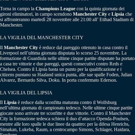
Torna in campo la
Champions League
con la quinta giornata dei
gironi eliminatori, in campo scendono
Manchester City
e
Lipsia
che
si affronteranno martedì 28 novembre alle 21:00 all’ Etihad Stadium di
Manchester.
LA VIGILIA DEL MANCHESTER CITY
Il
Manchester City
è reduce dal pareggio ottenuto in casa contro il
Liverpool nell’ultima giornata disputata lo scorso 25 novembre. La
formazione di Guardiola nelle ultime cinque partite disputate ha portato
a casa tre vittorie e due pareggi, questi consecutivi contro Reds e
Chelsea. Contro il Lipsia basta un punto per la qualificazione e i
citizens puntano su Haaland unica punta, alle sue spalle Foden, Julian
Alvarez, Bernardo Silva, Doku. In porta confermato Ederson.
LA VIGILIA DEL LIPSIA
Il
Lipsia
è reduce dalla sconfitta maturata contro il Wolfsburg
nell’ultima giornata di campionato tedesco. Nelle ultime cinque partite
giocate sono arrivate tre sconfitte e due vittorie. Contro il Manchester
City la formazione tedesca schiera il duo d’attacco Openda-Poulsen,
mentre alle loro spalle le due linee da quattro: per la difesa Henrichs,
Simakan, Lukeba, Raum, a centrocampo Simons, Schlager, Haidara,
Forsberg.