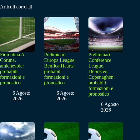
Articoli correlati
Fiorentina A
Preliminari
Preliminari
Coruna,
Europa League,
Conference
amichevole:
Benfica Hearts:
League,
probabili
probabili
Debrecen
formazioni e
formazioni e
Copenaghen:
pronostico
pronostico
probabili
formazioni e
6 Agosto
6 Agosto
pronostico
2026
2026
6 Agosto
2026