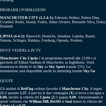
PROBABILI FORMAZIONI
MANCHESTER CITY (3-2-4-1):
Ederson; Walker, Ruben Dias,
Gvardiol; Rodri, Akanji; Foden, Julian Alvarez, Bernardo Silva, Doku;
Haaland.
LIPSIA (4-4-2):
Blaswich; Henrichs, Simakan, Lukeba, Raum;
Simons, Schlager, Haidara, Forsberg; Openda, Poulsen.
DOVE VEDERLA IN TV
Manchester City-Lipsia
è in programma martedì alle 21:00 e si
giocherà all’Etihad Stadium di Manchester, in Inghilterra. Verrà
trasmessa in diretta tv da
Sky
su
Sky Sport
(canale 255). La
trasmissione sarà disponibile anche in streaming tramite
Sky Go
QUOTE
Gli analisti di
BetFlag
vedono favorito il
Manchester City
, il segno
(
1
) è quotato
1,37
, il pari tra le due compagini (
X
) si trova a lavagna a
6,00,
mentre la vittoria del
Lipsia
(
2
) è pagata
9,00
. Attenzionando le
quote vediamo che
William Hill, Bet365 e Snai
danno la vittoria del
Lipsia
(
2
) a
8,70
.