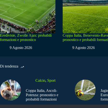
Eredivisie, Zwolle Ajax: probabili
Coppa Italia, Benevento-Rav
formazioni e pronostico
pronostico e probabili formaz
9 Agosto 2026
9 Agosto 2026
Di tendenza
Calcio
,
Sport
Coppa Italia, Ascoli-
Jagi
Potenza: pronostico e
Euro
probabili formazioni
form