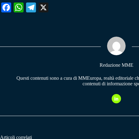
Fa
W
Te
X
ce
ha
le
bo
ts
gr
ok
A
a
pp
m
Redazione MME
Questi contenuti sono a cura di MMEuropa, realtà editoriale c
contenuti di informazione spo
Articoli correlati