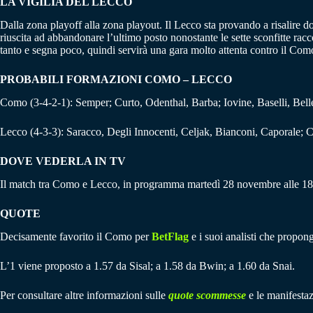
LA VIGILIA DEL LECCO
Dalla zona playoff alla zona playout. Il Lecco sta provando a risalire d
riuscita ad abbandonare l’ultimo posto nonostante le sette sconfitte racc
tanto e segna poco, quindi servirà una gara molto attenta contro il Com
PROBABILI FORMAZIONI COMO – LECCO
Como (3-4-2-1): Semper; Curto, Odenthal, Barba; Iovine, Baselli, Bel
Lecco (4-3-3): Saracco, Degli Innocenti, Celjak, Bianconi, Caporale; C
DOVE VEDERLA IN TV
Il match tra Como e Lecco, in programma martedì 28 novembre alle 1
QUOTE
Decisamente favorito il Como per
BetFlag
e i suoi analisti che propong
L’1 viene proposto a 1.57 da Sisal; a 1.58 da Bwin; a 1.60 da Snai.
Per consultare altre informazioni sulle
quote scommesse
e le manifestaz