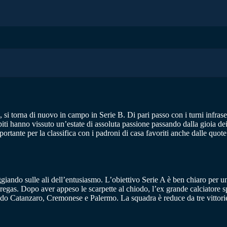
 si torna di nuovo in campo in Serie B. Di pari passo con i turni infra
piti hanno vissuto un’estate di assoluta passione passando dalla gioia dei
ortante per la classifica con i padroni di casa favoriti anche dalle quo
giando sulle ali dell’entusiasmo. L’obiettivo Serie A è ben chiaro per 
regas. Dopo aver appeso le scarpette al chiodo, l’ex grande calciatore s
do Catanzaro, Cremonese e Palermo. La squadra è reduce da tre vittorie n