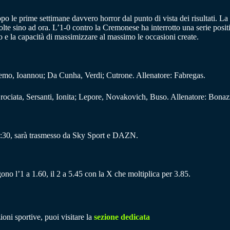
opo le prime settimane davvero horror dal punto di vista dei risultati. L
olte sino ad ora. L’1-0 contro la Cremonese ha interrotto una serie posit
o e la capacità di massimizzare al massimo le occasioni create.
lemo, Ioannou; Da Cunha, Verdi; Cutrone. Allenatore: Fabregas.
rociata, Sersanti, Ionita; Lepore, Novakovich, Buso. Allenatore: Bonaz
8:30, sarà trasmesso da Sky Sport e DAZN.
ono l’1 a 1.60, il 2 a 5.45 con la X che moltiplica per 3.85.
ioni sportive, puoi visitare la
sezione dedicata