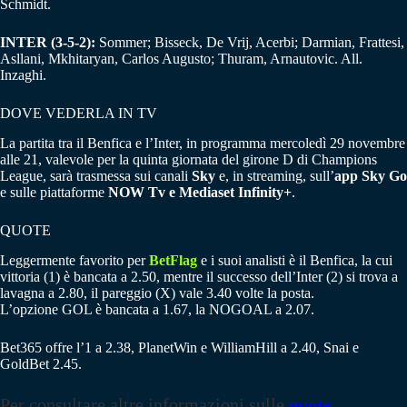
Schmidt.
INTER (3-5-2):
Sommer; Bisseck, De Vrij, Acerbi; Darmian, Frattesi,
Asllani, Mkhitaryan, Carlos Augusto; Thuram, Arnautovic. All.
Inzaghi.
DOVE VEDERLA IN TV
La partita tra il Benfica e l’Inter, in programma mercoledì 29 novembre
alle 21, valevole per la quinta giornata del girone D di Champions
League, sarà trasmessa sui canali
Sky
e, in streaming, sull’
app Sky Go
e sulle piattaforme
NOW Tv e Mediaset Infinity+
.
QUOTE
Leggermente favorito per
BetFlag
e i suoi analisti è il Benfica, la cui
vittoria (1) è bancata a 2.50, mentre il successo dell’Inter (2) si trova a
lavagna a 2.80, il pareggio (X) vale 3.40 volte la posta.
L’opzione GOL è bancata a 1.67, la NOGOAL a 2.07.
Bet365 offre l’1 a 2.38, PlanetWin e WilliamHill a 2.40, Snai e
GoldBet 2.45.
Per consultare altre informazioni sulle
quote