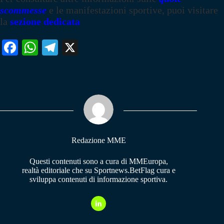
scommesse
e le manifestazioni sportive, puoi visitare
la
sezione dedicata
Fa
W
Te
X
ce
ha
le
bo
ts
gr
ok
A
a
pp
m
Redazione MME
Questi contenuti sono a cura di MMEuropa,
realtà editoriale che su Sportnews.BetFlag cura e
sviluppa contenuti di informazione sportiva.