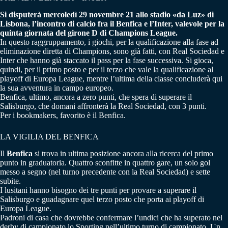
Si disputerà mercoledì 29 novembre 21 allo stadio «da Luz» di
Lisbona, l’incontro di calcio fra il Benfica e l’Inter, valevole per la
quinta giornata del girone D di Champions League.
In questo raggruppamento, i giochi, per la qualificazione alla fase ad
eliminazione diretta di Champions, sono già fatti, con Real Sociedad e
Inter che hanno già staccato il pass per la fase successiva. Si gioca,
quindi, per il primo posto e per il terzo che vale la qualificazione al
playoff di Europa League, mentre l’ultima della classe concluderà qui
la sua avventura in campo europeo.
Benfica, ultimo, ancora a zero punti, che spera di superare il
Salisburgo, che domani affronterà la Real Sociedad, con 3 punti.
Per i bookmakers, favorito è il Benfica.
LA VIGILIA DEL BENFICA
Il
Benfica
si trova in ultima posizione ancora alla ricerca del primo
punto in graduatoria. Quattro sconfitte in quattro gare, un solo gol
messo a segno (nel turno precedente con la Real Sociedad) e sette
subite.
I lusitani hanno bisogno dei tre punti per provare a superare il
Salisburgo e guadagnare quel terzo posto che porta ai playoff di
Europa League.
Padroni di casa che dovrebbe confermare l’undici che ha superato nel
derby di campionato lo Sporting nell’ultimo turno di campionato. Un