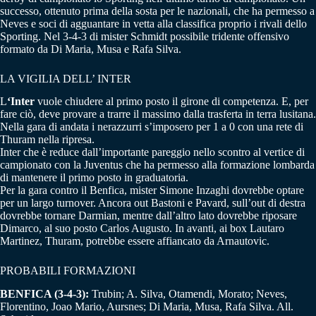
successo, ottenuto prima della sosta per le nazionali, che ha permesso a
Neves e soci di agguantare in vetta alla classifica proprio i rivali dello
Sporting. Nel 3-4-3 di mister Schmidt possibile tridente offensivo
formato da Di Maria, Musa e Rafa Silva.
LA VIGILIA DELL’ INTER
L
‘Inter
vuole chiudere al primo posto il girone di competenza. E, per
fare ciò, deve provare a trarre il massimo dalla trasferta in terra lusitana.
Nella gara di andata i nerazzurri s’imposero per 1 a 0 con una rete di
Thuram nella ripresa.
Inter che è reduce dall’importante pareggio nello scontro al vertice di
campionato con la Juventus che ha permesso alla formazione lombarda
di mantenere il primo posto in graduatoria.
Per la gara contro il Benfica, mister Simone Inzaghi dovrebbe optare
per un largo turnover. Ancora out Bastoni e Pavard, sull’out di destra
dovrebbe tornare Darmian, mentre dall’altro lato dovrebbe riposare
Dimarco, al suo posto Carlos Augusto. In avanti, ai box Lautaro
Martinez, Thuram, potrebbe essere affiancato da Arnautovic.
PROBABILI FORMAZIONI
BENFICA (3-4-3):
Trubin; A. Silva, Otamendi, Morato; Neves,
Florentino, Joao Mario, Aursnes; Di Maria, Musa, Rafa Silva. All.