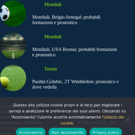
Mondiali
Mondiali, Belgio-Senegal: probabili
formazioni e pronostico
Mondiali
Mondiali, USA Bosnia: probabili formazioni
e pronostico
Tennis
Paolini Golubic, 2T Wimbledon: pronostico e
dove vederla
Questo sito utilizza cookie propri e di terzi per migliorare i
SportNews.BetFlag -
Copyright © 2025
servizi e analizzare le preferenze dei suoi utenti. Cliccando su
Questo sito non
SportNews BetFlag
"Acconsento" l'utente accetta automaticamente
l'utilizzo dei
rappresenta una testata
Sede Legale: Via degli
giornalistica in quanto
Aldobrandeschi, 300 |
cookie.
viene aggiornato senza
00163 | Roma
Acconsento
Non acconsento
Privacy policy
alcuna periodicità