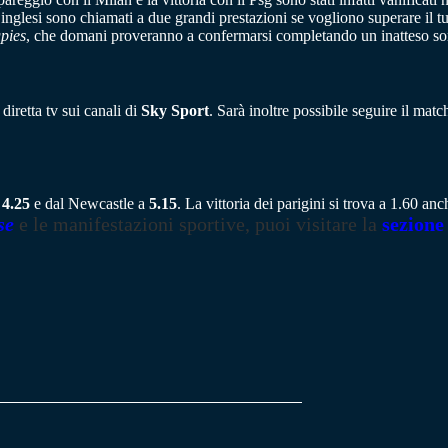
i inglesi sono chiamati a due grandi prestazioni se vogliono superare il 
pies
, che domani proveranno a confermarsi completando un inatteso sorp
iretta tv sui canali di
Sky Sport
. Sarà inoltre possibile seguire il mat
a
4.25
e dal Newcastle a
5.15
. La vittoria dei parigini si trova a 1.60 an
se
e le manifestazioni sportive, puoi visitare la
sezione