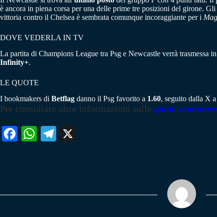
è ancora in piena corsa per una delle prime tre posizioni del girone. Gl
vittoria contro il Chelsea è sembrata comunque incoraggiante per i
Mag
DOVE VEDERLA IN TV
La partita di Champions League tra Psg e Newcastle verrà trasmessa in d
Infinity+
.
LE QUOTE
I bookmakers di
Betflag
danno il Psg favorito a
1.60
, seguito dalla X 
Per consultare altre informazioni sulle
quote scommes
Fa
W
Te
X
ce
ha
le
bo
ts
gr
ok
A
a
pp
m