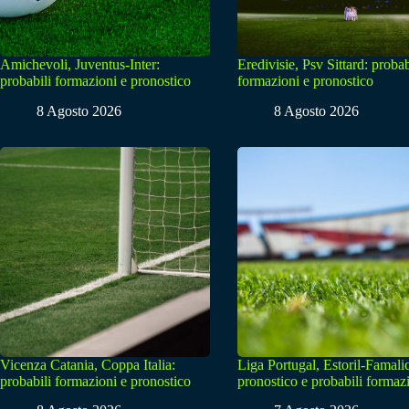
Amichevoli, Juventus-Inter:
Eredivisie, Psv Sittard: probab
probabili formazioni e pronostico
formazioni e pronostico
8 Agosto 2026
8 Agosto 2026
Vicenza Catania, Coppa Italia:
Liga Portugal, Estoril-Famali
probabili formazioni e pronostico
pronostico e probabili formaz