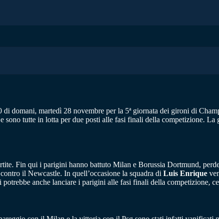
00 di domani, martedì 28 novembre per la 5ª giornata dei gironi di Cham
no tutte in lotta per due posti alle fasi finali della competizione. La g
partite. Fin qui i parigini hanno battuto Milan e Borussia Dortmund, perde
contro il Newcastle. In quell’occasione la squadra di
Luis Enrique
ven
potrebbe anche lanciare i parigini alle fasi finali della competizione, c
 pareggio con il Milan e la vittoria con il Psg sono stati infatti vanific