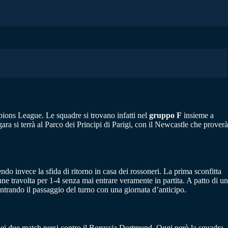
pions League. Le squadre si trovano infatti nel
gruppo F
insieme a
ara si terrà al Parco dei Principi di Parigi, con il Newcastle che proverà
ndo invece la sfida di ritorno in casa dei rossoneri. La prima sconfitta
ne travolta per 1-4 senza mai entrare veramente in partita. A patto di un
entrando il passaggio del turno con una giornata d’anticipo.
ati nei due match persi contro il Borussia Dortmund. Oggi però la squadra