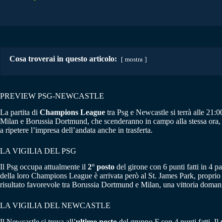
Cosa troverai in questo articolo:
mostra
PREVIEW PSG-NEWCASTLE
La partita di
Champions League
tra Psg e Newcastle si terrà alle 21:
Milan e Borussia Dortmund, che scenderanno in campo alla stessa ora, e so
a ripetere l’impresa dell’andata anche in trasferta.
LA VIGILIA DEL PSG
Il Psg occupa attualmente il
2° posto
del girone con 6 punti fatti in 4 
della loro Champions League è arrivata però al St. James Park, proprio 
risultato favorevole tra Borussia Dortmund e Milan, una vittoria domani 
LA VIGILIA DEL NEWCASTLE
Il Newcastle si trova all’
ultimo posto
del gruppo F con 4 punti fatti. Il