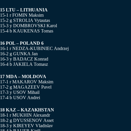
15 LTU – LITHUANIA
15-1 r FOMIN Maksim
15-2 g STROLIA Vytautas
15-3 y DOMBROVSKI Karol
15-4 b KAUKENAS Tomas
16 POL – POLAND 6
16-1 r NEDZA-KUBINIEC Andrzej
16-2 g GUNKA Jan
16-3 y BADACZ Konrad
16-4 b JAKIELA Tomasz
17 MDA – MOLDOVA
17-1 r MAKAROV Maksim
17-2 g MAGAZEEV Pavel
17-3 y USOV Mihail
17-4 b USOV Andrei
18 KAZ – KAZAKHSTAN
18-1 r MUKHIN Alexandr
18-2 g DYUSSENOV Asset
18-3 y KIREYEV Vladislav
18-4 b BAUER Kirill