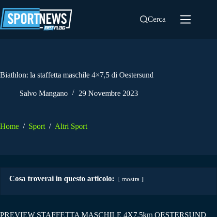
Salta
al
Cerca
contenuto
Biathlon: la staffetta maschile 4×7,5 di Oestersund
Salvo Mangano
29 Novembre 2023
Home
/
Sport
/
Altri Sport
Cosa troverai in questo articolo:
mostra
PREVIEW STAFFETTA MASCHILE 4X7,5km OESTERSUND