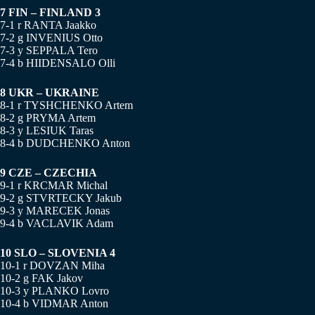
7 FIN – FINLAND 3
7-1 r RANTA Jaakko
7-2 g INVENIUS Otto
7-3 y SEPPALA Tero
7-4 b HIIDENSALO Olli
8 UKR – UKRAINE
8-1 r TYSHCHENKO Artem
8-2 g PRYMA Artem
8-3 y LESIUK Taras
8-4 b DUDCHENKO Anton
9 CZE – CZECHIA
9-1 r KRCMAR Michal
9-2 g STVRTECKY Jakub
9-3 y MARECEK Jonas
9-4 b VACLAVIK Adam
10 SLO – SLOVENIA 4
10-1 r DOVZAN Miha
10-2 g FAK Jakov
10-3 y PLANKO Lovro
10-4 b VIDMAR Anton