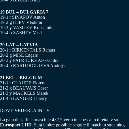
19 BUL – BULGARIA 7
19-1 r SINAPOV Anton
19-2 g ILIEV Vladimir
19-3 y VASILEV Konstantin
19-4 b ZASHEV Vasil
20 LAT – LATVIA
20-1 r BIRKENTALS Renars
20-2 g MISE Edgars
20-3 y PATRIJUKS Aleksandrs
20-4 b RASTORGUJEVS Andrejs
21 BEL – BELGIUM
21-1 r CLAUDE Florent
21-2 g BEAUVAIS Cesar
21-3 y MACKELS Marek
21-4 b LANGER Thierry
DOVE VEDERLA IN TV
La gara di staffetta maschile 4×7,5 verrà trasmessa in diretta tv su
Eurosport 2 HD
. Sarà inoltre possibile seguire il match in streaming