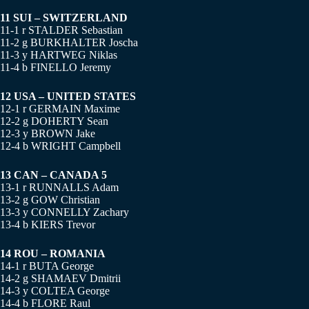
11 SUI – SWITZERLAND
11-1 r STALDER Sebastian
11-2 g BURKHALTER Joscha
11-3 y HARTWEG Niklas
11-4 b FINELLO Jeremy
12 USA – UNITED STATES
12-1 r GERMAIN Maxime
12-2 g DOHERTY Sean
12-3 y BROWN Jake
12-4 b WRIGHT Campbell
13 CAN – CANADA 5
13-1 r RUNNALLS Adam
13-2 g GOW Christian
13-3 y CONNELLY Zachary
13-4 b KIERS Trevor
14 ROU – ROMANIA
14-1 r BUTA George
14-2 g SHAMAEV Dmitrii
14-3 y COLTEA George
14-4 b FLORE Raul