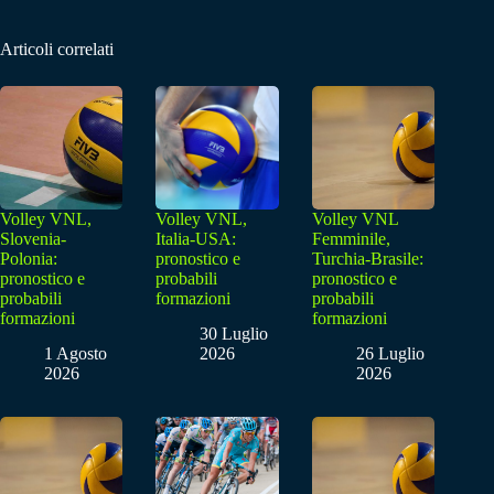
Articoli correlati
Volley VNL,
Volley VNL,
Volley VNL
Slovenia-
Italia-USA:
Femminile,
Polonia:
pronostico e
Turchia-Brasile:
pronostico e
probabili
pronostico e
probabili
formazioni
probabili
formazioni
formazioni
30 Luglio
1 Agosto
2026
26 Luglio
2026
2026