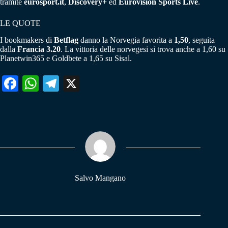
tramite
eurosport.it
,
Discovery+
ed
Eurovision Sports Live
.
LE QUOTE
I bookmakers di
Betflag
danno la Norvegia favorita a
1,50
, seguita
dalla
Francia 3.20
. La vittoria delle norvegesi si trova anche a 1,60 su
Planetwin365 e Goldbete a 1,65 su Sisal.
Fa
W
Te
X
ce
ha
le
bo
ts
gr
ok
A
a
pp
m
Salvo Mangano