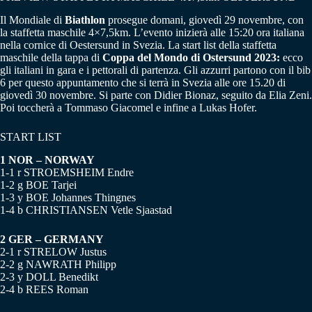
Il Mondiale di
Biathlon
prosegue domani, giovedì 29 novembre, con
la staffetta maschile 4×7,5km. L’evento inizierà alle 15:20 ora italiana
nella cornice di Oestersund in Svezia. La start list della staffetta
maschile della tappa di
Coppa del Mondo di Ostersund 2023:
ecco
gli italiani in gara e i pettorali di partenza. Gli azzurri partono con il bib
6 per questo appuntamento che si terrà in Svezia alle ore 15.20 di
giovedì 30 novembre. Si parte con Didier Bionaz, seguito da Elia Zeni.
Poi toccherà a Tommaso Giacomel e infine a Lukas Hofer.
START LIST
1 NOR – NORWAY
1-1 r STROEMSHEIM Endre
1-2 g BOE Tarjei
1-3 y BOE Johannes Thingnes
1-4 b CHRISTIANSEN Vetle Sjaastad
2 GER – GERMANY
2-1 r STRELOW Justus
2-2 g NAWRATH Philipp
2-3 y DOLL Benedikt
2-4 b REES Roman