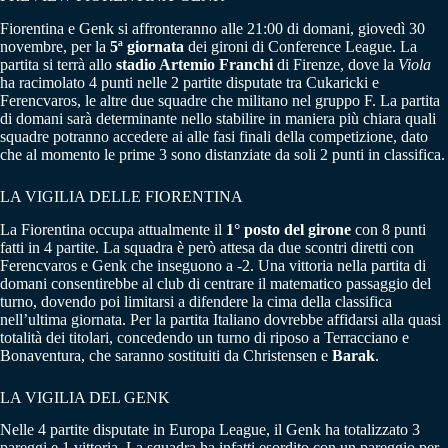
Fiorentina e Genk si affronteranno alle 21:00 di domani, giovedì 30
novembre, per la
5ª giornata
dei gironi di Conference League. La
partita si terrà allo
stadio Artemio Franchi
di Firenze, dove la
Viola
ha racimolato 4 punti nelle 2 partite disputate tra Cukaricki e
Ferencvaros, le altre due squadre che militano nel gruppo F. La partita
di domani sarà determinante nello stabilire in maniera più chiara quali
squadre potranno accedere ai alle fasi finali della competizione, dato
che al momento le prime 3 sono distanziate da soli 2 punti in classifica.
LA VIGILIA DELLE FIORENTINA
La Fiorentina occupa attualmente il
1° posto del girone
con 8 punti
fatti in 4 partite. La squadra è però attesa da due scontri diretti con
Ferencvaros e Genk che inseguono a -2. Una vittoria nella partita di
domani consentirebbe al club di centrare il matematico passaggio del
turno, dovendo poi limitarsi a difendere la cima della classifica
nell’ultima giornata. Per la partita Italiano dovrebbe affidarsi alla quasi
totalità dei titolari, concedendo un turno di riposo a Terracciano e
Bonaventura, che saranno sostituiti da Christensen e
Barak
.
LA VIGILIA DEL GENK
Nelle 4 partite disputate in Europa League, il Genk ha totalizzato 3
pareggi e 1 vittoria. La squadra ha infatti esordito con un pareggio per