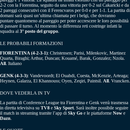
2-2 con la Fiorentina, seguito da una vittoria per 0-2 sul Cakaricki e da
2 pareggi consecutivi con il Ferencvaros per 0-0 e per 1-1. La partita di
domani sarà quasi un’ultima chiamata per i belgi, che dovranno
puntare quantomeno al pareggio per poter accrescere le loro possibilità
di passare il turno. Al momento la differenza reti costringe infatti la
squadra al
3° posto del gruppo
.
LE PROBABILI FORMAZIONI
FIORENTINA (4-2-3-1)
: Christensen; Parisi, Milenkovic, Martinez
Quarta, Biraghi; Arthur, Duncan; Kouamé, Barak, Gonzalez; Nzola.
All
. Italiano
GENK (4-3-3)
: Vandevoordt; El Ouahdi, Cuesta, McKenzie, Arteaga;
Heynen, Galarza, El Khannouss; Oyen, Zeqiri, Paintsil.
All
. Vrancken.
DOVE VEDERLA IN TV
La partita di Conference League tra Fiorentina e Genk verrà trasmessa
in diretta televisiva su
TV8
e
Sky Sport
. Sarà inoltre possibile seguire
il match in streaming tramite l’app di
Sky Go
e le piattaforme
Now
e
Dazn
.