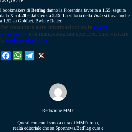
LE QUOTE
I bookmakers di
Betflag
danno la Fiorentina favorita a
1.55
, seguita
dalla X a
4.20
e dal Genk a
5.15
. La vittoria della
Viola
si trova anche
a 1,52 su Goldbet, Bwin e Better.
Per consultare altre informazioni sulle
quote
scommesse
e le manifestazioni sportive, puoi visitare
la
sezione dedicata
Fa
W
Te
X
ce
ha
le
bo
ts
gr
ok
A
a
pp
m
Redazione MME
Questi contenuti sono a cura di MMEuropa,
realtà editoriale che su Sportnews.BetFlag cura e