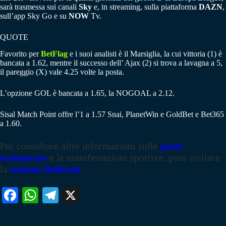
sarà trasmessa sui canali
Sky
e, in streaming, sulla piattaforma
DAZN
,
sull’app Sky Go e su
NOW
Tv.
QUOTE
Favorito per
BetFlag
e i suoi analisti è il Marsiglia, la cui vittoria (1) è
bancata a 1.62, mentre il successo dell’ Ajax (2) si trova a lavagna a 5,
il pareggio (X) vale 4.25 volte la posta.
L’opzione GOL è bancata a 1.65, la NOGOAL a 2.12.
Sisal Match Point offre l’1 a 1.57 Snai, PlanetWin e GoldBet e Bet365
a 1.60.
Per consultare altre informazioni sulle
quote
scommesse
e le manifestazioni sportive, puoi visitare
la
sezione dedicata
Fa
W
Te
X
ce
ha
le