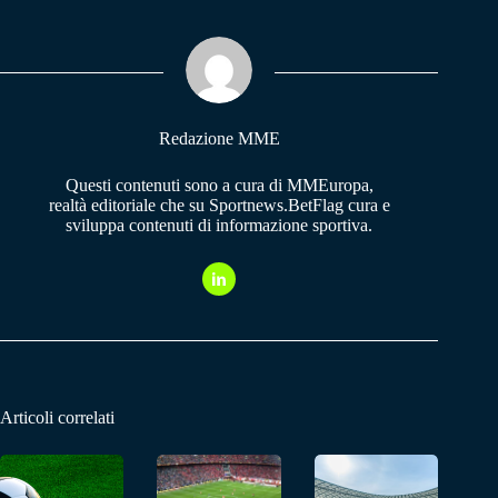
bo
ts
gr
ok
A
a
pp
m
Redazione MME
Questi contenuti sono a cura di MMEuropa,
realtà editoriale che su Sportnews.BetFlag cura e
sviluppa contenuti di informazione sportiva.
Articoli correlati