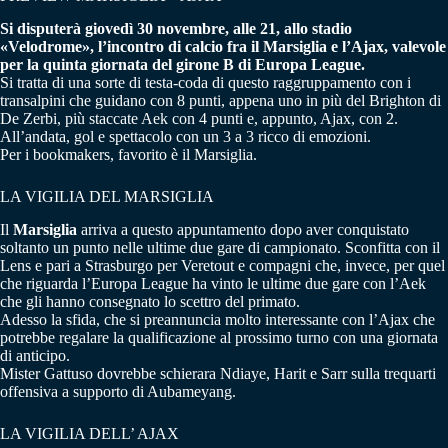
Si disputerà giovedì 30 novembre, alle 21, allo stadio
«Velodrome», l’incontro di calcio fra il Marsiglia e l’Ajax, valevole
per la quinta giornata del girone B di Europa League.
Si tratta di una sorte di testa-coda di questo raggruppamento con i
transalpini che guidano con 8 punti, appena uno in più del Brighton di
De Zerbi, più staccate Aek con 4 punti e, appunto, Ajax, con 2.
All’andata, gol e spettacolo con un 3 a 3 ricco di emozioni.
Per i bookmakers, favorito è il Marsiglia.
LA VIGILIA DEL MARSIGLIA
Il
Marsiglia
arriva a questo appuntamento dopo aver conquistato
soltanto un punto nelle ultime due gare di campionato. Sconfitta con il
Lens e pari a Strasburgo per Veretout e compagni che, invece, per quel
che riguarda l’Europa League ha vinto le ultime due gare con l’Aek
che gli hanno consegnato lo scettro del primato.
Adesso la sfida, che si preannuncia molto interessante con l’Ajax che
potrebbe regalare la qualificazione al prossimo turno con una giornata
di anticipo.
Mister Gattuso dovrebbe schierara Ndiaye, Harit e Sarr sulla trequarti
offensiva a supporto di Aubameyang.
LA VIGILIA DELL’ AJAX