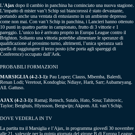
L’
Ajax
dopo il cambio in panchina ha cominciato una nuova stagione.
L’impatto di mister van’t Schip sui biancorossi è stato devastante,
portando anche una ventata di entusiasmo in un ambiente depresso
come non mai. Con van’t Schip in panchina, i Lancieri hanno ottenuto
10 punti in quattro partite in campionato, frutto di 3 vittorie e 1
pareggio. L’unico ko è arrivato proprio in Europa League contro il
Brighton. Soltanto una vittoria potrebbe alimentare le speranze di
qualificazione al prossimo turno, altrimenti, l’unica speranza sarà
quella di raggiungere il terzo posto (che porta agli spareggi di
Conference) occupato dall’Aek.
PROBABILI FORMAZIONI
MARSIGLIA (4-2-3-1):
Pau Lopez; Clauss, Mbemba, Balerdi,
Renan Lodi; Veretout, Kondogbia; Ndiaye, Harit, Sarr; Aubameyang.
All. Gattuso.
AJAX (4-2-3-1):
Ramaj; Rensch, Sutalo, Hato, Sosa; Tahirovic,
Taylor; Berghuis, Hlynsson, Bergwijn; Akpom. All. van’t Schip.
DOVE VEDERLA IN TV
La partita tra il Marsiglia e l’Ajax, in programma giovedì 30 novembre
alle 21, valevole per la quinta giornata del girone B di Europa League,