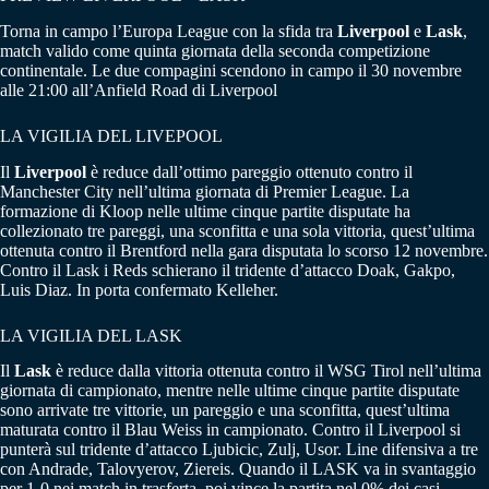
Torna in campo l’Europa League con la sfida tra
Liverpool
e
Lask
,
match valido come quinta giornata della seconda competizione
continentale. Le due compagini scendono in campo il 30 novembre
alle 21:00 all’Anfield Road di Liverpool
LA VIGILIA DEL LIVEPOOL
Il
Liverpool
è reduce dall’ottimo pareggio ottenuto contro il
Manchester City nell’ultima giornata di Premier League. La
formazione di Kloop nelle ultime cinque partite disputate ha
collezionato tre pareggi, una sconfitta e una sola vittoria, quest’ultima
ottenuta contro il Brentford nella gara disputata lo scorso 12 novembre.
Contro il Lask i Reds schierano il tridente d’attacco Doak, Gakpo,
Luis Diaz. In porta confermato Kelleher.
LA VIGILIA DEL LASK
Il
Lask
è reduce dalla vittoria ottenuta contro il WSG Tirol nell’ultima
giornata di campionato, mentre nelle ultime cinque partite disputate
sono arrivate tre vittorie, un pareggio e una sconfitta, quest’ultima
maturata contro il Blau Weiss in campionato. Contro il Liverpool si
punterà sul tridente d’attacco Ljubicic, Zulj, Usor. Line difensiva a tre
con Andrade, Talovyerov, Ziereis. Quando il LASK va in svantaggio
per 1-0 nei match in trasferta, poi vince la partita nel 0% dei casi.