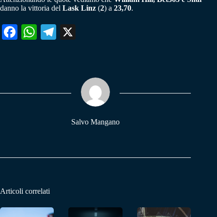
danno la vittoria del
Lask Linz
(
2
) a
23,70
.
Fa
W
Te
X
ce
ha
le
bo
ts
gr
ok
A
a
pp
m
Salvo Mangano
Articoli correlati