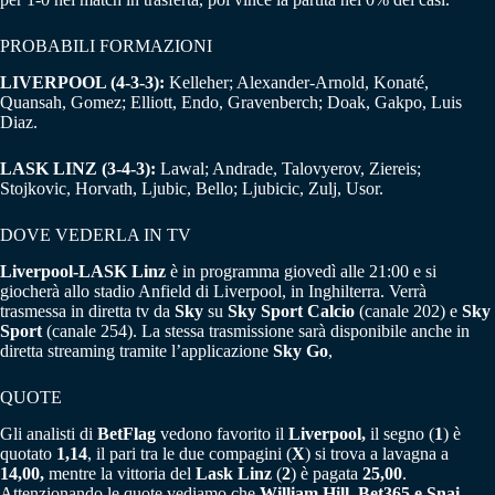
PROBABILI FORMAZIONI
LIVERPOOL (4-3-3):
Kelleher; Alexander-Arnold, Konaté,
Quansah, Gomez; Elliott, Endo, Gravenberch; Doak, Gakpo, Luis
Diaz.
LASK LINZ (3-4-3):
Lawal; Andrade, Talovyerov, Ziereis;
Stojkovic, Horvath, Ljubic, Bello; Ljubicic, Zulj, Usor.
DOVE VEDERLA IN TV
Liverpool-LASK Linz
è in programma giovedì alle 21:00 e si
giocherà allo stadio Anfield di Liverpool, in Inghilterra. Verrà
trasmessa in diretta tv da
Sky
su
Sky Sport Calcio
(canale 202) e
Sky
Sport
(canale 254). La stessa trasmissione sarà disponibile anche in
diretta streaming tramite l’applicazione
Sky Go
,
QUOTE
Gli analisti di
BetFlag
vedono favorito il
Liverpool,
il segno (
1
) è
quotato
1,14
, il pari tra le due compagini (
X
) si trova a lavagna a
14,00,
mentre la vittoria del
Lask Linz
(
2
) è pagata
25,00
.
Attenzionando le quote vediamo che
William Hill, Bet365 e Snai