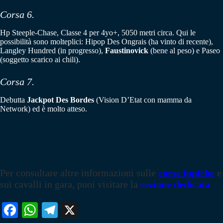
Corsa 6.
Hp Steeple-Chase, Classe 4 per 4yo+, 5050 metri circa. Qui le
possibilità sono molteplici: Hipop Des Ongrais (ha vinto di recente),
Langley Hundred (in progresso),
Faustinovick
(bene al peso) e Paseo
(soggetto scarico ai chili).
Corsa 7.
Debutta
Jackpot Des Bordes
(Vision D’Etat con mamma da
Network) ed è molto atteso.
Per consultare altre informazioni sulle
corse ippiche
e
sui cavalli in gara, puoi visitare la
sezione dedicata
Fa
W
Te
X