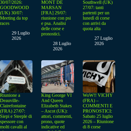
30/07/2026:
MONT DE
Southwell (UK)
GOODWOOD
MARSAN
27/07: tanti
(UK) 30/07:
[FRA] 29/07:
partenti per un
Meeting da top
riunione con psi
lunedì di corse
races
e psa. Analisi
con arrivi da
delle corse e
quota alta
29 Luglio
pronostici.
2026
27 Luglio
28 Luglio
2026
2026
Riunione a
King George VI
WoW!! VICHY
Deauville-
And Queen
(FRA) –
Clairefontaine
Elizabeth Stakes
COMMENTI E
(FRA) 27/07:
– Ascot (UK):
PRONOSTICI:
Siepi e Steeple di
attori, commenti,
Sabato 25 luglio
spessore con
prono, quote
2026 – Riunione
molti cavalli al
indicative ed
di 8 corse