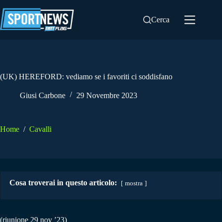
Salta
al
Cerca
contenuto
(UK) HEREFORD: vediamo se i favoriti ci soddisfano
Giusi Carbone
29 Novembre 2023
Home
/
Cavalli
Cosa troverai in questo articolo:
mostra
(riunione 29 nov ’23)