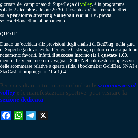
giornata del campionato di SuperLega di
volley
, è in programma
sabato 2 dicembre alle ore 20.30. L’evento sarà trasmesso in diretta
sulla piattaforma streaming
Volleyball World TV
, previa
sottoscrizione di un abbonamento.
QUOTE
Dando un’occhiata alle previsioni degli analisti di
BetFlag
, nella gara
di SuperLega di volley tra Perugia e Cisterna, i padroni di casa partono
nettamente favoriti. Infatti,
il successo interno (1) è quotato 1,03
,
mentre il 2 viene messo a lavagna a 8,00. Nel palinsesto complessivo
delle scommesse relative a questa sfida, i bookmaker GoldBet, SNAI e
StarCasinò propongono l’1 a 1,04.
Per consultare altre informazioni sulle
scommesse sul
volley
e le manifestazioni sportive, puoi visitare la
sezione dedicata
Fa
W
Te
X
ce
ha
le
bo
ts
gr