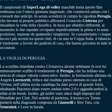
Il campionato di
SuperLega di volley
maschile torna questo fine
settimana con l’ottava giornata stagionale, che comincerà sabato con i
consueti due anticipi. In serata scenderà in campo la capolista
Perugia
,
che davanti al proprio pubblico affronterà l’ostacolo
Cisterna
per
rinsaldare la vetta della classifica. In lizza per obiettivi differenti, al
momento le due squadre occupano rispettivamente la prima e la nona
posizione, separate da quattordici lunghezze. Se consideriamo i cinque
incroci più recenti tra questi club, di cui uno in Coppa Italia, il bilancio
è totalmente a favore dei padroni di casa, che hanno prevalso in tutte le
occasioni.
LA VIGILIA DI PERUGIA
La sconfitta rimediata contro Civitanova alcune settimane fa non ha
minimamente scalfito il rendimento di
Perugia
, che ha infilato una
striscia di cinque vittorie consecutive. Inoltre, la formazione allenata da
Angelo
Lorenzetti
, reduce dal risultato pieno ottenuto in casa di
Verona, nell’ultima uscita casalinga ha dato prova di grande forza,
ribaltando Piacenza dopo essere andata sotto 2-0 e aggiudicandosi la
sfida al tie-break. Inoltre, gli umbri sono attesi dagli impegni nel
Mondiale per Club. Nel sestetto di partenza, il tecnico ex Trento
punterà sulla diagonale composta da
Giannelli
e Ben Tara, con
Semeniuk
e Leon in banda.