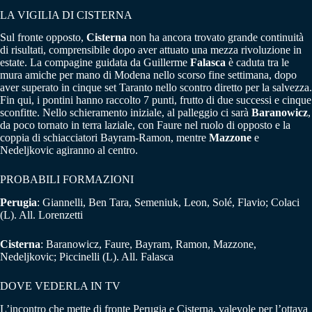
LA VIGILIA DI CISTERNA
Sul fronte opposto,
Cisterna
non ha ancora trovato grande continuità
di risultati, comprensibile dopo aver attuato una mezza rivoluzione in
estate. La compagine guidata da Guillerme
Falasca
è caduta tra le
mura amiche per mano di Modena nello scorso fine settimana, dopo
aver superato in cinque set Taranto nello scontro diretto per la salvezza.
Fin qui, i pontini hanno raccolto 7 punti, frutto di due successi e cinque
sconfitte. Nello schieramento iniziale, al palleggio ci sarà
Baranowicz
,
da poco tornato in terra laziale, con Faure nel ruolo di opposto e la
coppia di schiacciatori Bayram-Ramon, mentre
Mazzone
e
Nedeljkovic agiranno al centro.
PROBABILI FORMAZIONI
Perugia
: Giannelli, Ben Tara, Semeniuk, Leon, Solé, Flavio; Colaci
(L). All. Lorenzetti
Cisterna
: Baranowicz, Faure, Bayram, Ramon, Mazzone,
Nedeljkovic; Piccinelli (L). All. Falasca
DOVE VEDERLA IN TV
L’incontro che mette di fronte Perugia e Cisterna, valevole per l’ottava