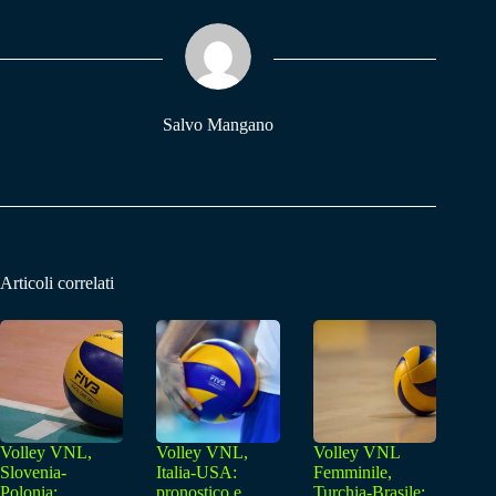
ok
A
a
pp
m
Salvo Mangano
Articoli correlati
Volley VNL,
Volley VNL,
Volley VNL
Slovenia-
Italia-USA:
Femminile,
Polonia:
pronostico e
Turchia-Brasile: