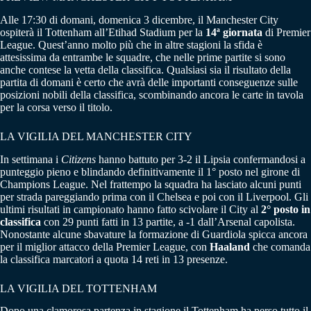
Alle 17:30 di domani, domenica 3 dicembre, il Manchester City
ospiterà il Tottenham all’Etihad Stadium per la
14ª giornata
di Premier
League. Quest’anno molto più che in altre stagioni la sfida è
attesissima da entrambe le squadre, che nelle prime partite si sono
anche contese la vetta della classifica. Qualsiasi sia il risultato della
partita di domani è certo che avrà delle importanti conseguenze sulle
posizioni nobili della classifica, scombinando ancora le carte in tavola
per la corsa verso il titolo.
LA VIGILIA DEL MANCHESTER CITY
In settimana i
Citizens
hanno battuto per 3-2 il Lipsia confermandosi a
punteggio pieno e blindando definitivamente il 1° posto nel girone di
Champions League. Nel frattempo la squadra ha lasciato alcuni punti
per strada pareggiando prima con il Chelsea e poi con il Liverpool. Gli
ultimi risultati in campionato hanno fatto scivolare il City al
2° posto in
classifica
con 29 punti fatti in 13 partite, a -1 dall’Arsenal capolista.
Nonostante alcune sbavature la formazione di Guardiola spicca ancora
per il miglior attacco della Premier League, con
Haaland
che comanda
la classifica marcatori a quota 14 reti in 13 presenze.
LA VIGILIA DEL TOTTENHAM
Dopo una clamorosa partenza in stagione il Tottenham ha perso tutto il