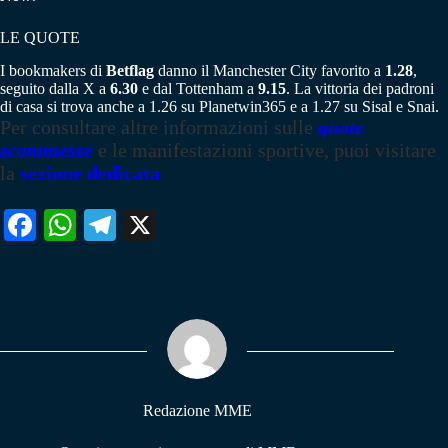
LE QUOTE
I bookmakers di
Betflag
danno il Manchester City favorito a
1.28
,
seguito dalla X a
6.30
e dal Tottenham a
9.15
. La vittoria dei padroni
di casa si trova anche a 1.26 su Planetwin365 e a 1.27 su Sisal e Snai.
Per consultare altre informazioni sulle
quote
scommesse
e le manifestazioni sportive, puoi visitare
la
sezione dedicata
Fa
W
Te
X
ce
ha
le
bo
ts
gr
ok
A
a
pp
m
Redazione MME