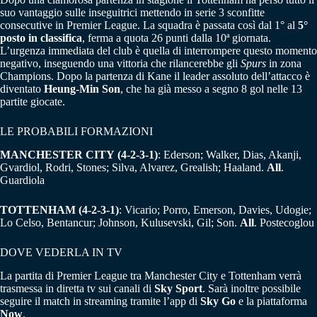
suo vantaggio sulle inseguitrici mettendo in serie 3 sconfitte
consecutive in Premier League. La squadra è passata così dal 1° al
5°
posto in classifica
, ferma a quota 26 punti dalla 10ª giornata.
L’urgenza immediata del club è quella di interrompere questo momento
negativo, inseguendo una vittoria che rilancerebbe gli
Spurs
in zona
Champions. Dopo la partenza di Kane il leader assoluto dell’attacco è
diventato
Heung-Min Son
, che ha già messo a segno 8 gol nelle 13
partite giocate.
LE PROBABILI FORMAZIONI
MANCHESTER CITY
(4-2-3-1)
: Ederson; Walker, Dias, Akanji,
Gvardiol, Rodri, Stones; Silva, Alvarez, Grealish; Haaland.
All
.
Guardiola
TOTTENHAM (4-2-3-1)
: Vicario; Porro, Emerson, Davies, Udogie;
Lo Celso, Bentancur; Johnson, Kulusevski, Gil; Son.
All
. Postecoglou
DOVE VEDERLA IN TV
La partita di Premier League tra Manchester City e Tottenham verrà
trasmessa in diretta tv sui canali di
Sky Sport
. Sarà inoltre possibile
seguire il match in streaming tramite l’app di
Sky Go
e la piattaforma
Now
.