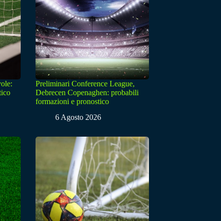
ole:
Preliminari Conference League,
tico
Debrecen Copenaghen: probabili
formazioni e pronostico
6 Agosto 2026