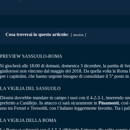
Cosa troverai in questo articolo:
mostra
PREVIEW SASSUOLO-ROMA
Si giocherà alle 18:00 di domani, domenica 3 dicembre, la partita di S
giallorossi non vincono dal maggio del 2018. Da quella volta la Roma ha
per i capitolini, che hanno urgente bisogno di consolidare il 5° posto in
LA VIGILIA DEL SASSUOLO
Dionisi dovrebbe mandare in campo i suoi con il 4-2-3-1, inserendo un
preferito a Castillejo. In attacco ci sarà sicuramente in
Pinamonti
, così
uno tra Ferrari e Tressoldi, con l’italiano leggermente favorito. Tra i pali
LA VIGILIA DELLA ROMA
La Roma si schiererà con il 3-5-2 affidando l’attacco alla solita copp