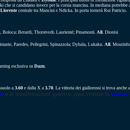
ki che si candidano invece per la corsia mancina. In mediana potrebbe 
i
Llorente
centrale tra Mancini e Ndicka. In porta tornerà Rui Patricio.
ue, Boloca; Berardi, Thorstvedt, Laurienté; Pinamonti.
All
. Dionisi
istante, Paredes, Pellegrini, Spinazzola; Dybala, Lukaku.
All
. Mourinh
eaming esclusiva su
Dazn
.
assuolo a
3.60
e dalla X a
3.70
. La vittoria dei giallorossi si trova anch
se
e le manifestazioni sportive, puoi visitare la
sezione