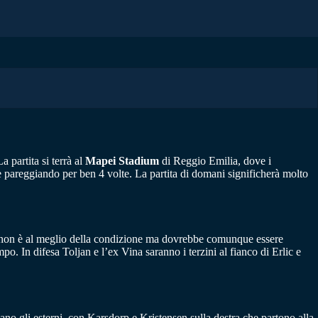
 partita si terrà al
Mapei Stadium
di Reggio Emilia, dove i
e pareggiando per ben 4 volte. La partita di domani significherà molto
e non è al meglio della condizione ma dovrebbe comunque essere
o. In difesa Toljan e l’ex Vina saranno i terzini al fianco di Erlic e
dano gli esterni, con Karsdorp e Kristensen sulla destra che partono alla