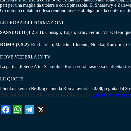
pari per una maglia da titolare e con Spinazzola, El Shaarawy e Zalews
Gli uomini contati in difesa rendono invece obbligatoria la conferma d
LE PROBABILI FORMAZIONI
SASSUOLO (4-2-3-1)
: Consigli; Toljan, Erlic, Ferrari, Vina; Henriq
ROMA (3-5-2)
: Rui Patricio; Mancini, Llorente, Ndicka; Karsdorp, Cr
DOVE VEDERLA IN TV
La partita di Serie A tra Sassuolo e Roma verrà trasmessa in diretta str
LE QUOTE
I bookmakers di
Betflag
danno la Roma favorita a
2.00
, seguita dal S
Per consultare altre informazioni sulle
quote scommes
Fa
W
Te
X
ce
ha
le
bo
ts
gr