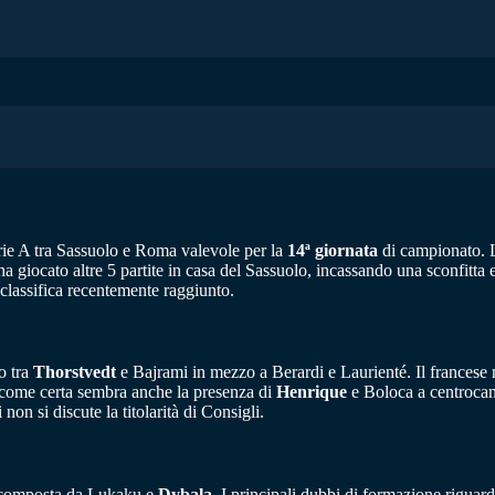
erie A tra Sassuolo e Roma valevole per la
14ª giornata
di campionato. La
 giocato altre 5 partite in casa del Sassuolo, incassando una sconfitta 
 classifica recentemente raggiunto.
o tra
Thorstvedt
e Bajrami in mezzo a Berardi e Laurienté. Il frances
 come certa sembra anche la presenza di
Henrique
e Boloca a centrocamp
 non si discute la titolarità di Consigli.
ia composta da Lukaku e
Dybala
. I principali dubbi di formazione riguar