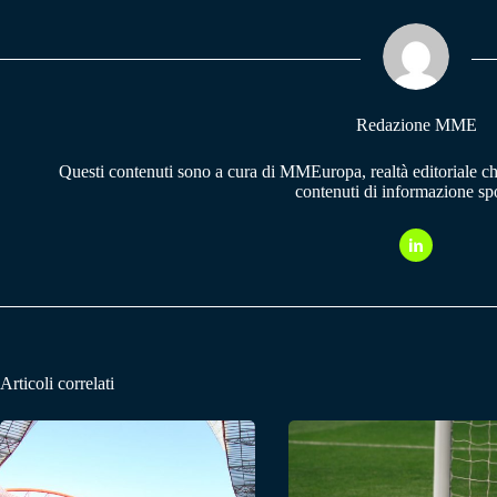
ok
A
a
pp
m
Redazione MME
Questi contenuti sono a cura di MMEuropa, realtà editoriale c
contenuti di informazione spo
Articoli correlati