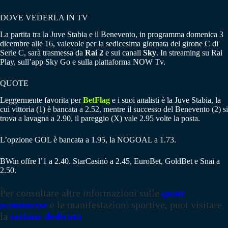
DOVE VEDERLA IN TV
La partita tra la Juve Stabia e il Benevento, in programma domenica 3
dicembre alle 16, valevole per la sedicesima giornata del girone C di
Serie C, sarà trasmessa da
Rai 2
e sui canali
Sky
. In streaming su Rai
Play, sull’app Sky Go e sulla piattaforma NOW Tv.
QUOTE
Leggermente favorita per
BetFlag
e i suoi analisti è la Juve Stabia, la
cui vittoria (1) è bancata a 2.52, mentre il successo del Benevento (2) si
trova a lavagna a 2.90, il pareggio (X) vale 2.95 volte la posta.
L’opzione GOL è bancata a 1.95, la NOGOAL a 1.73.
BWin offre l’1 a 2.40. StarCasinò a 2.45, EuroBet, GoldBet e Snai a
2.50.
Per consultare altre informazioni sulle
quote
scommesse
e le manifestazioni sportive, puoi visitare
la
sezione dedicata