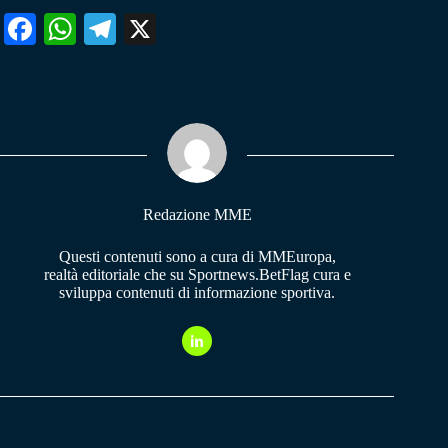
Fa
W
Te
X
ce
ha
le
bo
ts
gr
ok
A
a
pp
m
Redazione MME
Questi contenuti sono a cura di MMEuropa,
realtà editoriale che su Sportnews.BetFlag cura e
sviluppa contenuti di informazione sportiva.