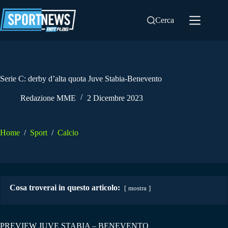
Salta
al
Cerca
contenuto
Serie C: derby d’alta quota Juve Stabia-Benevento
Redazione MME
2 Dicembre 2023
Home
/
Sport
/
Calcio
Cosa troverai in questo articolo:
mostra
PREVIEW JUVE STABIA – BENEVENTO