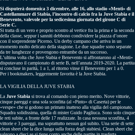
Si disputerà domenica 3 dicembre, alle 16, allo stadio «Menti» di
Castellammare di Stabia, l’incontro di calcio fra la Juve Stabia e il
Benevento, valevole per la sedicesima giornata del girone C di
Serie C.
Si tratta di un vero e proprio scontro al vertice fra la prima e la seconda
della classe, seppur i sanniti debbono condividere la piazza d’onore
con il sorprendente Picerno. Un derby campano che arriva in un
momento molto delicato della stagione. Le due squadre sono separate
da tre lunghezze e provengono entrambe da un successo.
L’ultima volta che Juve Stabia e Benevento si affrontarono al «Menti»
disputavano il campionato di serie B, nell’annata 2019-2020. La partita
si concluse in parità, 1 a 1, al ritorno vinse il Benevento per 1 a 0.
Per i bookmakers, leggermente favorita è la Juve Stabia.
LA VIGILIA DELLA JUVE STABIA
La
Juve Stabia
si trova al comando con pieno merito. Nove vittorie,
cinque pareggi e una sola sconfitta (al «Pinto» di Caserta) per le
«vespe» che si godono un primato inatteso alla vigilia del campionato.
Squadra solidissima, quella di mister Guido Pagliuca. Sono solo cinque
le reti subite, a fronte delle 17 realizzate. In casa nessuna sconfitta, 4
vittorie e 3 pareggi, ma soprattutto nessun gol subito. Una serie di sette
clean sheet che la dice lunga sulla forza degli stabiesi. Clean sheet che
salgono a dieci se si tiene conto anche delle partite in trasferta.