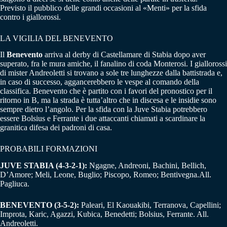
Previsto il pubblico delle grandi occasioni al «Menti» per la sfida
contro i giallorossi.
LA VIGILIA DEL BENEVENTO
Il
Benevento
arriva al derby di Castellamare di Stabia dopo aver
superato, fra le mura amiche, il fanalino di coda Monterosi. I giallorossi
di mister Andreoletti si trovano a sole tre lunghezze dalla battistrada e,
in caso di successo, aggancerebbero le vespe al comando della
classifica. Benevento che è partito con i favori del pronostico per il
ritorno in B, ma la strada è tutta’altro che in discesa e le insidie sono
sempre dietro l’angolo. Per la sfida con la Juve Stabia potrebbero
essere Bolsius e Ferrante i due attaccanti chiamati a scardinare la
granitica difesa dei padroni di casa.
PROBABILI FORMAZIONI
JUVE STABIA (4-3-2-1):
Ngagne, Andreoni, Bachini, Bellich,
D’Amore; Meli, Leone, Buglio; Piscopo, Romeo; Bentivegna.All.
Pagliuca.
BENEVENTO (3-5-2):
Paleari, El Kaouakibi, Terranova, Capellini;
Improta, Karic, Agazzi, Kubica, Benedetti; Bolsius, Ferrante. All.
Andreoletti.