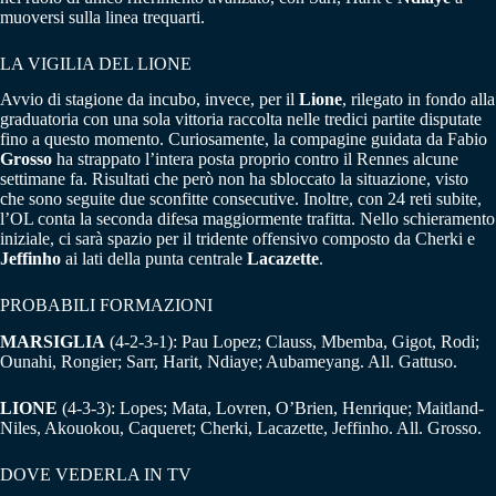
muoversi sulla linea trequarti.
LA VIGILIA DEL LIONE
Avvio di stagione da incubo, invece, per il
Lione
, rilegato in fondo alla
graduatoria con una sola vittoria raccolta nelle tredici partite disputate
fino a questo momento. Curiosamente, la compagine guidata da Fabio
Grosso
ha strappato l’intera posta proprio contro il Rennes alcune
settimane fa. Risultati che però non ha sbloccato la situazione, visto
che sono seguite due sconfitte consecutive. Inoltre, con 24 reti subite,
l’OL conta la seconda difesa maggiormente trafitta. Nello schieramento
iniziale, ci sarà spazio per il tridente offensivo composto da Cherki e
Jeffinho
ai lati della punta centrale
Lacazette
.
PROBABILI FORMAZIONI
MARSIGLIA
(4-2-3-1): Pau Lopez; Clauss, Mbemba, Gigot, Rodi;
Ounahi, Rongier; Sarr, Harit, Ndiaye; Aubameyang. All. Gattuso.
LIONE
(4-3-3): Lopes; Mata, Lovren, O’Brien, Henrique; Maitland-
Niles, Akouokou, Caqueret; Cherki, Lacazette, Jeffinho. All. Grosso.
DOVE VEDERLA IN TV