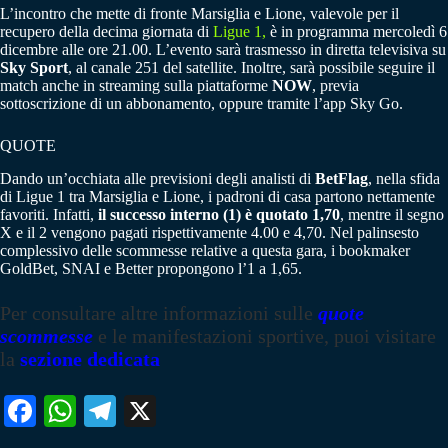
L’incontro che mette di fronte Marsiglia e Lione, valevole per il
recupero della decima giornata di
Ligue 1,
è in programma mercoledì 6
dicembre alle ore 21.00. L’evento sarà trasmesso in diretta televisiva su
Sky Sport
, al canale 251 del satellite. Inoltre, sarà possibile seguire il
match anche in streaming sulla piattaforme
NOW
, previa
sottoscrizione di un abbonamento, oppure tramite l’app Sky Go.
QUOTE
Dando un’occhiata alle previsioni degli analisti di
BetFlag
, nella sfida
di Ligue 1 tra Marsiglia e Lione, i padroni di casa partono nettamente
favoriti. Infatti,
il successo interno (1) è quotato 1,70
, mentre il segno
X e il 2 vengono pagati rispettivamente 4.00 e 4,70. Nel palinsesto
complessivo delle scommesse relative a questa gara, i bookmaker
GoldBet, SNAI e Better propongono l’1 a 1,65.
Per consultare altre informazioni sulle
quote
scommesse
e le manifestazioni sportive, puoi visitare
la
sezione dedicata
Fa
W
Te
X
ce
ha
le