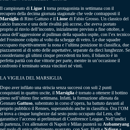
Il campionato di
Ligue 1
torna protagonista in settimana con il
recupero della decima giornata stagionale che vede contrapposti il
Marsiglia
di Rino Gattuso e il
Lione
di Fabio Grosso. Un classico del
calcio francese e una delle rivalità più accese, che aveva portato
proprio al rinvio dell’incontro, inizialmente previsto a fine ottobre, a
causa dell’aggressione al pullman della squadra ospite, con l’ex tecnico
del Frosinone colpito al volto da schegge di vetro. Le due squadre
occupano rispettivamente la nona e l’ultima posizione in classifica, due
piazzamenti al di sotto delle aspettative, separate da dieci lunghezze. Se
consideriamo gli ultimi cinque precedenti tra loro, il bilancio è in
perfetta parità con due vittorie per parte, mentre in un’occasione il
confronto è terminato senza vincitori né vinti.
LA VIGILIA DEL MARSIGLIA
Dopo aver infilato una striscia senza successi con soli 2 punti
conquistati in quattro uscite, il
Marsiglia
è tornato a ottenere il bottino
pieno nell’ultimo fine settimana. Infatti, la formazione allenata da
Gennaro
Gattuso
, subentrato in corso d’opera, ha battuto davanti al
proprio pubblico il Rennes, superandolo anche in classifica. Ora l’OM
si trova a cinque lunghezze dal sesto posto occupato dal Lens, che
garantisce l’accesso ai preliminari di Conference League. Nell’undici
di partenza, l’ex allenatore di Napoli e Milan punterà su
Aubameyang
nel ruolo di unico riferimento avanzato, con Sarr, Harit e
Ndiaye
a