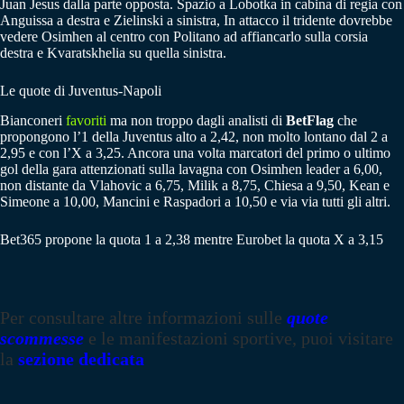
Juan Jesus dalla parte opposta. Spazio a Lobotka in cabina di regia con
Anguissa a destra e Zielinski a sinistra, In attacco il tridente dovrebbe
vedere Osimhen al centro con Politano ad affiancarlo sulla corsia
destra e Kvaratskhelia su quella sinistra.
Le quote di Juventus-Napoli
Bianconeri
favoriti
ma non troppo dagli analisti di
BetFlag
che
propongono l’1 della Juventus alto a 2,42, non molto lontano dal 2 a
2,95 e con l’X a 3,25. Ancora una volta marcatori del primo o ultimo
gol della gara attenzionati sulla lavagna con Osimhen leader a 6,00,
non distante da Vlahovic a 6,75, Milik a 8,75, Chiesa a 9,50, Kean e
Simeone a 10,00, Mancini e Raspadori a 10,50 e via via tutti gli altri.
Bet365 propone la quota 1 a 2,38 mentre Eurobet la quota X a 3,15
Per consultare altre informazioni sulle
quote
scommesse
e le manifestazioni sportive, puoi visitare
la
sezione dedicata