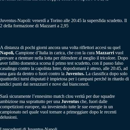
Juventus-Napoli: venerdì a Torino alle 20:45 la supersfida scudetto. Il
2 della formazione di Mazzarri a 2,95
A distanza di pochi giorni ancora una volta riflettori accesi su quel
Napoli,
Campione d’Italia in carica, che con la cura
Mazzarri
vuol
provare a rientrare nella lotta per difendere al meglio il tricolore. Dopo
aver fallito domenica scorsa il primo test scudetto, con il passo falso
casalingo contro la capolista Inter, dopodomani è atteso, alle 20:45, ad
una gara da dentro o fuori contro la
Juventus.
La classifica dopo solo
quattordici turni disputati è impietosa per i campani perché in ritardo di
undici punti dai nerazzurri e nove dai bianconeri.
Sarà sicuramente l’ennesimo match clou verità per due squadre
ambiziose ma soprattutto per una
Juventus
che, fuori dalle
competizioni europee, sta investendo tutte le sue energie in un
campionato nel quale vuol tornare a primeggiare dopo le recenti
delusioni.
I precedenti di Juventus-Napoli