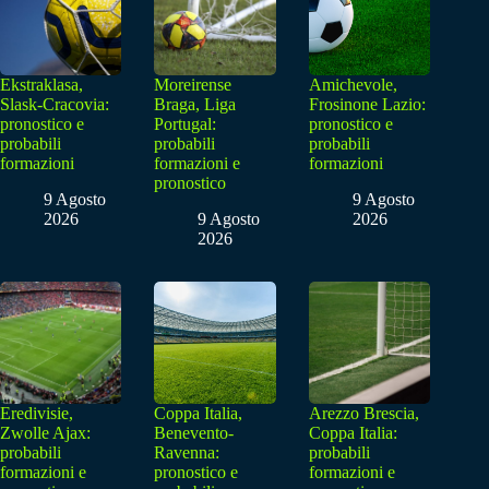
Ekstraklasa,
Moreirense
Amichevole,
Slask-Cracovia:
Braga, Liga
Frosinone Lazio:
pronostico e
Portugal:
pronostico e
probabili
probabili
probabili
formazioni
formazioni e
formazioni
pronostico
9 Agosto
9 Agosto
2026
9 Agosto
2026
2026
Eredivisie,
Coppa Italia,
Arezzo Brescia,
Zwolle Ajax:
Benevento-
Coppa Italia:
probabili
Ravenna:
probabili
formazioni e
pronostico e
formazioni e