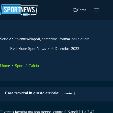
Salta
al
Cerca
contenuto
Serie A: Juventus-Napoli, anteprima, formazioni e quote
Redazione SportNews
6 Dicembre 2023
Home
/
Sport
/
Calcio
Cosa troverai in questo articolo:
mostra
Juventus favorita ma non troppo, contro il Napoli l’1 a 2,42