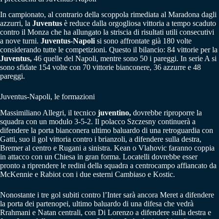
In campionato, al contrario della scoppola rimediata al Maradona dagli
azzurri, la
Juventus
è reduce dalla orgogliosa vittoria a tempo scaduto
contro il Monza che ha allungato la striscia di risultati utili consecutivi
a nove turni.
Juventus-Napoli
si sono affrontate già 180 volte
considerando tutte le competizioni. Questo il bilancio: 84 vittorie per la
Juventus,
46 quelle del Napoli, mentre sono 50 i pareggi. In serie A si
sono sfidate 154 volte con 70 vittorie bianconere, 36 azzurre e 48
pareggi.
Juventus-Napoli, le formazioni
Massimiliano Allegri, il tecnico
juventino,
dovrebbe riproporre la
squadra con un modulo 3-5-2. Il polacco Szczesny continuerà a
difendere la porta bianconera ultimo baluardo di una retroguardia con
Gatti, suo il gol vittoria contro i brianzoli, a difendere sulla destra,
Bremer al centro e Rugani a sinistra. Kean o Vlahovic faranno coppia
in attacco con un Chiesa in gran forma. Locatelli dovrebbe esser
pronto a riprendere le redini della squadra a centrocampo affiancato da
McKennie e Rabiot con i due esterni Cambiaso e Kostic.
Nonostante i tre gol subiti contro l’Inter sarà ancora Meret a difendere
la porta dei partenopei, ultimo baluardo di una difesa che vedrà
Rrahmani e Natan centrali, con Di Lorenzo a difendere sulla destra e