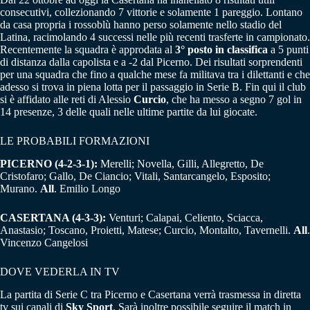
consecutivi, collezionando 7 vittorie e solamente 1 pareggio. Lontano
da casa propria i rossoblù hanno perso solamente nello stadio del
Latina, racimolando 4 successi nelle più recenti trasferte in campionato.
Recentemente la squadra è approdata al
3° posto in classifica
a 5 punti
di distanza dalla capolista e a -2 dal Picerno. Dei risultati sorprendenti
per una squadra che fino a qualche mese fa militava tra i dilettanti e che
adesso si trova in piena lotta per il passaggio in Serie B. Fin qui il club
si è affidato alle reti di Alessio
Curcio
, che ha messo a segno 7 gol in
14 presenze, 3 delle quali nelle ultime partite da lui giocate.
LE PROBABILI FORMAZIONI
PICERNO (4-2-3-1):
Merelli; Novella, Gilli, Allegretto, De
Cristofaro; Gallo, De Ciancio; Vitali, Santarcangelo, Esposito;
Murano.
All
. Emilio Longo
CASERTANA (4-3-3):
Venturi; Calapai, Celiento, Sciacca,
Anastasio; Toscano, Proietti, Matese; Curcio, Montalto, Tavernelli.
All
.
Vincenzo Cangelosi
DOVE VEDERLA IN TV
La partita di Serie C tra Picerno e Casertana verrà trasmessa in diretta
tv sui canali di
Sky Sport
. Sarà inoltre possibile seguire il match in