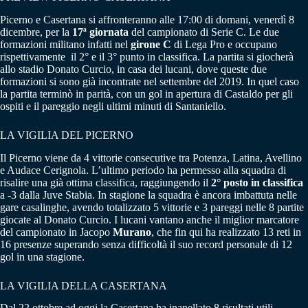
Picerno e Casertana si affronteranno alle 17:00 di domani, venerdì 8
dicembre, per la
17ª giornata
del campionato di Serie C. Le due
formazioni militano infatti nel
girone C
di Lega Pro e occupano
rispettivamente il 2° e il 3° punto in classifica. La partita si giocherà
allo stadio Donato Curcio, in casa dei lucani, dove queste due
formazioni si sono già incontrate nel settembre del 2019. In quel caso
la partita terminò in parità, con un gol in apertura di Castaldo per gli
ospiti e il pareggio negli ultimi minuti di Santaniello.
LA VIGILIA DEL PICERNO
Il Picerno viene da 4 vittorie consecutive tra Potenza, Latina, Avellino
e Audace Cerignola. L’ultimo periodo ha permesso alla squadra di
risalire una già ottima classifica, raggiungendo il
2° posto in classifica
a -3 dalla Juve Stabia. In stagione la squadra è ancora imbattuta nelle
gare casalinghe, avendo totalizzato 5 vittorie e 3 pareggi nelle 8 partite
giocate al Donato Curcio. I lucani vantano anche il miglior marcatore
del campionato in Jacopo
Murano
, che fin qui ha realizzato 13 reti in
16 presenze superando senza difficoltà il suo record personale di 12
gol in una stagione.
LA VIGILIA DELLA CASERTANA
Dal 22 ottobre ad oggi la Casertana ha inanellato 8 risultati utili