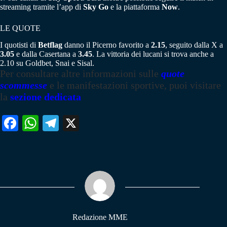
streaming tramite l’app di
Sky Go
e la piattaforma
Now
.
LE QUOTE
I quotisti di
Betflag
danno il Picerno favorito a
2.15
, seguito dalla X a
3.05
e dalla Casertana a
3.45
. La vittoria dei lucani si trova anche a
2.10 su Goldbet, Snai e Sisal.
Per consultare altre informazioni sulle
quote
scommesse
e le manifestazioni sportive, puoi visitare
la
sezione dedicata
Fa
W
Te
X
ce
ha
le
bo
ts
gr
ok
A
a
pp
m
Redazione MME