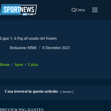
Salta
al
Cerca
contenuto
Ligue 1: il Psg all’assalto del Nantes
Redazione MME
8 Dicembre 2023
Home
/
Sport
/
Calcio
Cosa troverai in questo articolo:
mostra
PREVIEW PSG-NANTES