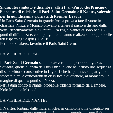
Si disputerà sabato 9 dicembre, alle 21, al «Parco dei Principi»,
l’incontro di calcio fra il Paris Saint Germain e il Nantes, valevole
per la quindicesima giornata di Premier League.
Un Paris Saint Germain in grande forma prova a fare il vuoto in
classifica. Nizza e Monaco provano a tenere il passo e distano dalla
vetta, rispettivamente 4 e 6 punti. Fra Psg e Nantes ci sono ben 15
punti di differenza e, con i parigini che hanno realizzato il doppio delle
reti rispetto agli ospiti (36 e 18).
Per i bookmakers, favorito è il Paris Saint Germain.
LA VIGILIA DEL PSG
Il
Paris Saint Germain
sembra davvero in un periodo di grazia.
Squadra, quella allenata da Luis Enrique, che ha infilato una sequenza
di sette vittorie consecutive in Ligue 1 che ha permesso ai parigini di
staccare tutte le concorrenti in classifica e di ottenere, al momento, un
margine di quattro punti sul Nizza.
Per la gara contro il Nante, probabile tridente formato da Dembelè,
Kolo Muani e Mbappé.
LA VIGILIA DEL NANTES
Il
Nantes
, lontano dalle mura amiche, in campionato ha disputato sei
gare e non ha ancora pareggiato. I sei punti conquistati sono il frutto di