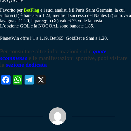
LE QUOTE
Favorito per
BetFlag
e i suoi analisti è il Paris Saint Germain, la cui
vittoria (1) è bancata a 1.23, mentre il successo del Nantes (2) si trova a
lavagna a 11.20, il pareggio (X) vale 6.75 volte la posta.
L’opzione GOL e la NOGOAL sono bancate 1.85.
PlanetWin offre l’1 a 1.19, Bet365, GoldBet e Snai a 1.20.
Per consultare altre informazioni sulle
quote
scommesse
e le manifestazioni sportive, puoi visitare
la
sezione dedicata
Fa
W
Te
X
ce
ha
le
bo
ts
gr
ok
A
a
pp
m