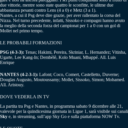
due vittorie, mentre sono state quattro le sconfitte, le ulitme due
abbastanza pesanti contro Lens (4 a 0) e Metz (3 a 1).
Nantes, a cui il Psg deve dire grazie, per aver rallentato la corsa del
Nizza. Nel turno precedente, infatti, Sissoko e compagni hanno avuto
la meglio della seconda forza del campionat per 1 a 0 con un gol di
Mollet nel primo tempo.
LE PROBABILI FORMAZIONI
PSG (4-3-3):
Tenas; Hakimi, Pereira, Skriniar, L. Hernandez; Vitinha,
Ugarte, Lee Kang-In; Dembèlè, Kolo Muani, Mbappé. All. Luis
Enrique
NANTES (4-2-3-1):
Lafont; Coco, Comert, Castelletto, Duverne;
Douglas Augusto, Moutoussamy; Mollet, Sissoko, Simon; Mohamed.
All. Aristouy.
DOVE VEDERLA IN TV
La partita tra Psg e Nantes, in programma sabato 9 dicembre alle 21,
valevole per la quindicesima giornata in Ligue 1, sarà visibile sui canali
Sky
e, in streaming, sull’app Sky Go e sulla piattaforma NOW Tv.