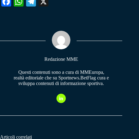
Fa
W
Te
X
ce
ha
le
bo
ts
gr
ok
A
a
pp
m
Redazione MME
Questi contenuti sono a cura di MMEuropa,
realtà editoriale che su Sportnews.BetFlag cura e
sviluppa contenuti di informazione sportiva.
Articoli correlati