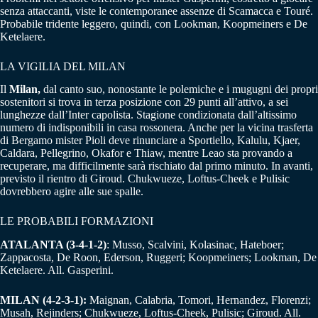
senza attaccanti, viste le contemporanee assenze di Scamacca e Touré.
Probabile tridente leggero, quindi, con Lookman, Koopmeiners e De
Ketelaere.
LA VIGILIA DEL MILAN
Il
Milan,
dal canto suo, nonostante le polemiche e i mugugni dei propri
sostenitori si trova in terza posizione con 29 punti all’attivo, a sei
lunghezze dall’Inter capolista. Stagione condizionata dall’altissimo
numero di indisponibili in casa rossonera. Anche per la vicina trasferta
di Bergamo mister Pioli deve rinunciare a Sportiello, Kalulu, Kjaer,
Caldara, Pellegrino, Okafor e Thiaw, mentre Leao sta provando a
recuperare, ma difficilmente sarà rischiato dal primo minuto. In avanti,
previsto il rientro di Giroud. Chukwueze, Loftus-Cheek e Pulisic
dovrebbero agire alle sue spalle.
LE PROBABILI FORMAZIONI
ATALANTA (3-4-1-2)
: Musso, Scalvini, Kolasinac, Hateboer;
Zappacosta, De Roon, Ederson, Ruggeri; Koopmeiners; Lookman, De
Ketelaere. All. Gasperini.
MILAN (4-2-3-1):
Maignan, Calabria, Tomori, Hernandez, Florenzi;
Musah, Rejinders; Chukwueze, Loftus-Cheek, Pulisic; Giroud. All.