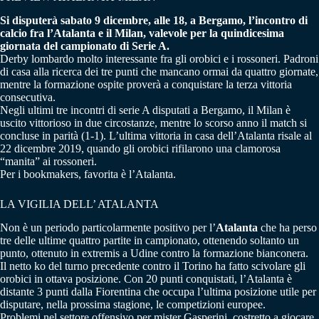
Si disputerà sabato 9 dicembre, alle 18, a Bergamo, l’incontro di
calcio fra l’Atalanta e il Milan, valevole per la quindicesima
giornata del campionato di Serie A.
Derby lombardo molto interessante fra gli orobici e i rossoneri. Padroni
di casa alla ricerca dei tre punti che mancano ormai da quattro giornate,
mentre la formazione ospite proverà a conquistare la terza vittoria
consecutiva.
Negli ultimi tre incontri di serie A disputati a Bergamo, il Milan è
uscito vittorioso in due circostanze, mentre lo scorso anno il match si
concluse in parità (1-1). L’ultima vittoria in casa dell’Atalanta risale al
22 dicembre 2019, quando gli orobici rifilarono una clamorosa
“manita” ai rossoneri.
Per i bookmakers, favorita è l’Atalanta.
LA VIGILIA DELL’ ATALANTA
Non è un periodo particolarmente positivo per l’
Atalanta
che ha perso
tre delle ultime quattro partite in campionato, ottenendo soltanto un
punto, ottenuto in extremis a Udine contro la formazione bianconera.
Il netto ko del turno precedente contro il Torino ha fatto scivolare gli
orobici in ottava posizione. Con 20 punti conquistati, l’Atalanta è
distante 3 punti dalla Fiorentina che occupa l’ultima posizione utile per
disputare, nella prossima stagione, le competizioni europee.
Problemi nel settore offensivo per mister Gasperini, costretto a giocare