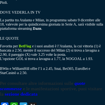
Pioli.
DOVE VEDERLA IN TV
La partita tra Atalanta e Milan, in programma sabato 9 dicembre alle
18, valevole per la quindicesima giornata in Serie A, sarà visibile sulla
piattaforma streaming
Dazn
.
LE QUOTE
Favorita per
BetFlag
e i suoi analisti è l’Atalanta, la cui vittoria (1) è
bancata a 2.50, mentre il successo del Milan (2) si trova a lavagna a
2.90, il pareggio (X) vale 3.25 volte la posta.
L’opzione GOL si trova a lavagna a 1.77, la NOGOAL a 1.93.
BWin e WilliamHill offre l’1 a 2.45, Snai, Bet365, EuroBet e
StarCasinò a 2.50.
Per consultare altre informazioni sulle
quote
scommesse
e le manifestazioni sportive, puoi visitare
la
sezione dedicata