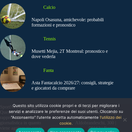
Calcio
Napoli Osasuna, amichevole: probabili
formazioni e pronostico
Tennis
Musetti Mejia, 2T Montreal: pronostico e
dove vederla
Fanta
Asta Fantacalcio 2026/27: consigli, strategie
e giocatori da comprare
Questo sito utilizza cookie propri e di terzi per migliorare i
SportNews.BetFlag -
Copyright © 2025
servizi e analizzare le preferenze dei suoi utenti. Cliccando su
Questo sito non
SportNews BetFlag
"Acconsento" l'utente accetta automaticamente
l'utilizzo dei
rappresenta una testata
Sede Legale: Via degli
giornalistica in quanto
Aldobrandeschi, 300 |
cookie.
viene aggiornato senza
00163 | Roma