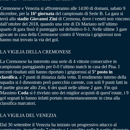
Cremonese e Venezia si affronteranno alle 14:00 di domani, sabato 9
dicembre, per la
16ª giornata
del campionato di Serie B. La gara si
terrà allo
stadio Giovanni Zini
di Cremona, dove i veneti non vincono
dall’ottobre del 2018, quando una rete di Di Mariano nell’ultimo
quarto di gara fissò il punteggio sul definitivo 0-1. Nelle ultime 3 gare
giocate in casa della Cremonese contro il Venezia i grigiorossi non
hanno mai trovato la via del gol.
LA VIGILIA DELLA CREMONESE
La Cremonese ha interrotto una serie di 4 vittorie consecutive in
campionato pareggiando per 0-0 l’ultimo match in casa del Pisa. I
recenti risultati utili hanno riportato i grigiorossi al
5° posto in
classifica
, a 7 punti di distanza dalla vetta. Il rendimento interno della
squadra si è dimostrato però parecchio carente, con soli 9 punti fatti in
8 partite giocate allo Zini, 6 dei quali nelle ultime 2 gare. Fin qui
Massimo
Coda
si è rivelato uno dei miglior acquisti di quest’estate, i 9
gol segnati lo hanno infatti portato momentaneamente in cima alla
classifica marcatori.
LA VIGILIA DEL VENEZIA
Dal 30 settembre il Venezia ha iniziato un progressivo attacco al
campionato, inanellando 7 vittorie e 1 sconfitta nelle 8 partite disputate.