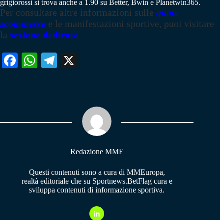
grigiorossi si trova anche a 1.90 su Better, Bwin e Planetwin365.
Per consultare altre informazioni sulle
quote
scommesse
e le manifestazioni sportive, puoi visitare
la
sezione dedicata
Fa
W
Te
X
ce
ha
le
bo
ts
gr
ok
A
a
pp
m
Redazione MME
Questi contenuti sono a cura di MMEuropa,
realtà editoriale che su Sportnews.BetFlag cura e
sviluppa contenuti di informazione sportiva.