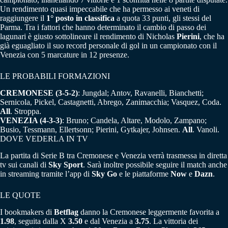
Un rendimento quasi impeccabile che ha permesso ai veneti di
raggiungere il
1° posto in classifica
a quota 33 punti, gli stessi del
Parma. Tra i fattori che hanno determinato il cambio di passo dei
lagunari è giusto sottolineare il rendimento di Nicholas
Pierini
, che ha
già eguagliato il suo record personale di gol in un campionato con il
Venezia con 5 marcature in 12 presenze.
LE PROBABILI FORMAZIONI
CREMONESE (3-5-2)
: Jungdal; Antov, Ravanelli, Bianchetti;
Sernicola, Pickel, Castagnetti, Abrego, Zanimacchia; Vasquez, Coda.
All
. Stroppa.
VENEZIA (4-3-3)
: Bruno; Candela, Altare, Modolo, Zampano;
Busio, Tessmann, Ellertsonn; Pierini, Gytkajer, Johnsen.
All
. Vanoli.
DOVE VEDERLA IN TV
La partita di Serie B tra Cremonese e Venezia verrà trasmessa in diretta
tv sui canali di
Sky Sport
. Sarà inoltre possibile seguire il match anche
in streaming tramite l’app di
Sky Go
e le piattaforme
Now
e
Dazn
.
LE QUOTE
I bookmakers di
Betflag
danno la Cremonese leggermente favorita a
1.98
, seguita dalla X
3.50
e dal Venezia a
3.75
. La vittoria dei