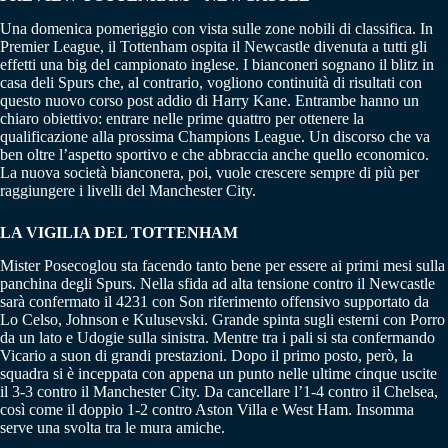
Una domenica pomeriggio con vista sulle zone nobili di classifica. In
Premier League, il Tottenham ospita il Newcastle divenuta a tutti gli
effetti una big del campionato inglese. I bianconeri sognano il blitz in
casa deli Spurs che, al contrario, vogliono continuità di risultati con
questo nuovo corso post addio di Harry Kane. Entrambe hanno un
chiaro obiettivo: entrare nelle prime quattro per ottenere la
qualificazione alla prossima Champions League. Un discorso che va
ben oltre l’aspetto sportivo e che abbraccia anche quello economico.
La nuova società bianconera, poi, vuole crescere sempre di più per
raggiungere i livelli del Manchester City.
LA VIGILIA DEL TOTTENHAM
Mister Posecoglou sta facendo tanto bene per essere ai primi mesi sulla
panchina degli Spurs. Nella sfida ad alta tensione contro il Newcastle
sarà confermato il 4231 con Son riferimento offensivo supportato da
Lo Celso, Johnson e Kulusevski. Grande spinta sugli esterni con Porro
da un lato e Udogie sulla sinistra. Mentre tra i pali si sta confermando
Vicario a suon di grandi prestazioni. Dopo il primo posto, però, la
squadra si è inceppata con appena un punto nelle ultime cinque uscite
il 3-3 contro il Manchester City. Da cancellare l’1-4 contro il Chelsea,
così come il doppio 1-2 contro Aston Villa e West Ham. Insomma
serve una svolta tra le mura amiche.