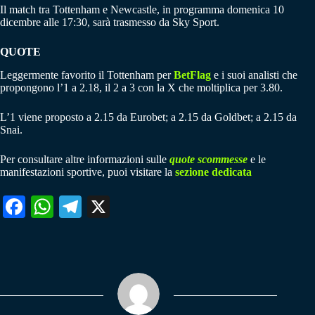
Il match tra Tottenham e Newcastle, in programma domenica 10
dicembre alle 17:30, sarà trasmesso da Sky Sport.
QUOTE
Leggermente favorito il Tottenham per
BetFlag
e i suoi analisti che
propongono l’1 a 2.18, il 2 a 3 con la X che moltiplica per 3.80.
L’1 viene proposto a 2.15 da Eurobet; a 2.15 da Goldbet; a 2.15 da
Snai.
Per consultare altre informazioni sulle
quote scommesse
e le
manifestazioni sportive, puoi visitare la
sezione dedicata
Fa
W
Te
X
ce
ha
le
bo
ts
gr
ok
A
a
pp
m