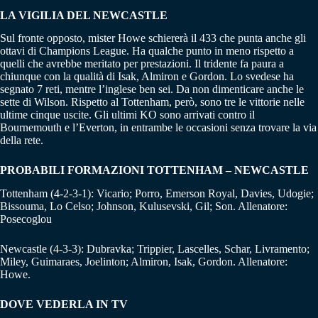
LA VIGILIA DEL NEWCASTLE
Sul fronte opposto, mister Howe schiererà il 433 che punta anche gli
ottavi di Champions League. Ha qualche punto in meno rispetto a
quelli che avrebbe meritato per prestazioni. Il tridente fa paura a
chiunque con la qualità di Isak, Almiron e Gordon. Lo svedese ha
segnato 7 reti, mentre l’inglese ben sei. Da non dimenticare anche le
sette di Wilson. Rispetto al Tottenham, però, sono tre le vittorie nelle
ultime cinque uscite. Gli ultimi KO sono arrivati contro il
Bournemouth e l’Everton, in entrambe le occasioni senza trovare la via
della rete.
PROBABILI FORMAZIONI TOTTENHAM – NEWCASTLE
Tottenham (4-2-3-1): Vicario; Porro, Emerson Royal, Davies, Udogie;
Bissouma, Lo Celso; Johnson, Kulusevski, Gil; Son. Allenatore:
Posecoglou
Newcastle (4-3-3): Dubravka; Trippier, Lascelles, Schar, Livramento;
Miley, Guimaraes, Joelinton; Almiron, Isak, Gordon. Allenatore:
Howe.
DOVE VEDERLA IN TV