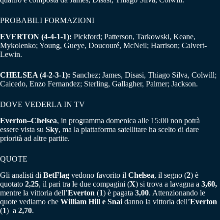
PROBABILI FORMAZIONI
EVERTON (4-4-1-1):
Pickford; Patterson, Tarkowski, Keane,
Mykolenko; Young, Gueye, Doucouré, McNeil; Harrison; Calvert-
Lewin.
CHELSEA (4-2-3-1):
Sanchez; James, Disasi, Thiago Silva, Colwill;
Caicedo, Enzo Fernandez; Sterling, Gallagher, Palmer; Jackson.
DOVE VEDERLA IN TV
Everton
–
Chelsea
, in programma domenica alle 15:00 non potrà
essere vista su
Sky
, ma la piattaforma satellitare ha scelto di dare
priorità ad altre partite.
QUOTE
Gli analisti di
BetFlag
vedono favorito il
Chelsea
, il segno (
2
) è
quotato
2,25
, il pari tra le due compagini (
X
) si trova a lavagna a
3,60,
mentre la vittoria dell’
Everton
(
1
) è pagata
3,00
. Attenzionando le
quote vediamo che
William Hill e Snai
danno la vittoria dell’
Everton
(
1
) a
2,70
.