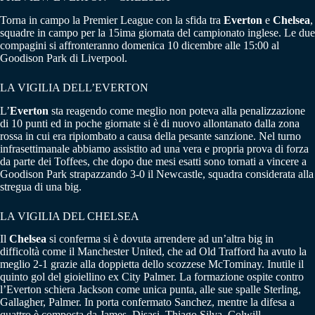
Torna in campo la Premier League con la sfida tra
Everton
e
Chelsea
,
squadre in campo per la 15ima giornata del campionato inglese. Le due
compagini si affronteranno domenica 10 dicembre alle 15:00 al
Goodison Park di Liverpool.
LA VIGILIA DELL’EVERTON
L’
Everton
sta reagendo come meglio non poteva alla penalizzazione
di 10 punti ed in poche giornate si è di nuovo allontanato dalla zona
rossa in cui era ripiombato a causa della pesante sanzione. Nel turno
infrasettimanale abbiamo assistito ad una vera e propria prova di forza
da parte dei Toffees, che dopo due mesi esatti sono tornati a vincere a
Goodison Park strapazzando 3-0 il Newcastle, squadra considerata alla
stregua di una big.
LA VIGILIA DEL CHELSEA
Il
Chelsea
si conferma si è dovuta arrendere ad un’altra big in
difficoltà come il Manchester United, che ad Old Trafford ha avuto la
meglio 2-1 grazie alla doppietta dello scozzese McTominay. Inutile il
quinto gol del gioiellino ex City Palmer. La formazione ospite contro
l’Everton schiera Jackson come unica punta, alle sue spalle Sterling,
Gallagher, Palmer. In porta confermato Sanchez, mentre la difesa a
quattro è composta da James, Disasi, Thiago Silva, Colwill.