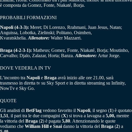
è composta da Gomez, Fonte, Niakaté, Borja.
PROBABILI FORMAZIONI
Napoli (4-3-3):
Meret; Di Lorenzo, Rrahmani, Juan Jesus, Natan;
Anguissa, Lobotka, Zielinski; Politano, Osimhen,
Kvaratskhelia.
Allenatore:
Walter Mazzarri.
Braga (4-2-3-1):
Matheus; Gomez, Fonte, Niakaté, Borja; Moutinho,
Carvalho; Djalo, Zalazar, Horta; Banza.
Allenatore:
Artur Jorge.
DOVE VEDERLA IN TV
L’incontro tra
Napoli
e
Braga
avrà inizio alle ore 21.00, sarà
trasmesso in diretta tv su Sky Sport e in diretta streaming su Infinity,
NowTv e Sky Go.
QUOTE
Gli analisti di
BetFlag
vedono favorito il
Napoli
, il segno (
1
) è quotato
1,51
, il pari tra le due compagini (
X
) si trova a lavagna a
5,00,
mentre
la vittoria del
Braga
(
2
) è pagata
5,80
. Attenzionando le quote
vediamo che
William Hill e Snai
danno la vittoria del
Braga
(
2
) a
5,40
.