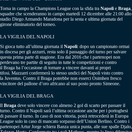
Torna in campo la Champions League con la sfida tra
Napoli
e
Braga
,
squadre che scenderanno in campo martedì 12 dicembre alle 21:00 allo
stadio Diego Armando Maradona per la sesta e ultima giornata del
girone eliminatorio del torneo.
LA VIGILIA DEL NAPOLI
Si gioca tutto all’ultima giornata il
Napoli
: dopo un campionato ormai
in discesa per gli azzurri, resta solo il passaggio del turno per salvare
questa prima parte di stagione. Era dal 2016 che i partenopei non
perdevano tre partite di seguito in tutte le competizioni e contro
il Braga ha l’occasione di tornare a vincere davanti ai propri
tifosi. Mazzarri confermerà lo stesso undici del Napoli visto contro
la Juventus. Contro il Braga potrebbe non esserci Osimhen fresco
vincitore del pallone d’oro africano al suo posto pronto Simeone.
LA VIGILIA DEL BRAGA
Il
Braga
deve solo vincere con almeno 2 gol di scarto per passare il
turno. Contro il Napoli sarà l’ultima occasione anche per i portoghesi
di passare il turno. In caso di non vittoria, potrà retrocederà in Europa
League solo in caso di mancato sorpasso dell’Union Berlino. Contro i
partenopei Artur Jorge schiera Banza unica punta, alle sue spalle Djalo,
Zalazar, Horta. Confermato tra i pali Matheus, mentre la linea difensiva