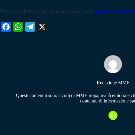
Per consultare altre informazioni sulle
quote scommes
Fa
W
Te
X
ce
ha
le
bo
ts
gr
ok
A
a
pp
m
Redazione MME
Questi contenuti sono a cura di MMEuropa, realtà editoriale c
contenuti di informazione spo