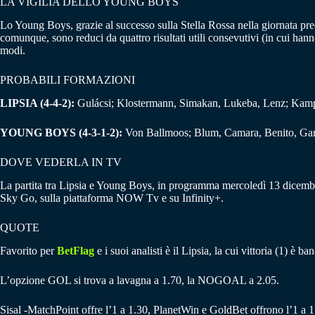
LA VIGILIA DELLO YOUNG BOYS
Lo Young Boys, grazie al successo sulla Stella Rossa nella giornata pre
comunque, sono reduci da quattro risultati utili consevutivi (in cui ha
modi.
PROBABILI FORMAZIONI
LIPSIA (4-4-2):
Gulácsi; Klostermann, Simakan, Lukeba, Lenz; Kampl
YOUNG BOYS (4-3-1-2):
Von Ballmoos; Blum, Camara, Benito, Garci
DOVE VEDERLA IN TV
La partita tra Lipsia e Young Boys, in programma mercoledì 13 dicembre
Sky Go, sulla piattaforma NOW Tv e su Infinity+.
QUOTE
Favorito per
BetFlag
e i suoi analisti è il Lipsia, la cui vittoria (1) è
L’opzione GOL si trova a lavagna a 1.70, la NOGOAL a 2.05.
Sisal -MatchPoint offre l’1 a 1.30, PlanetWin e GoldBet offrono l’1 a 1