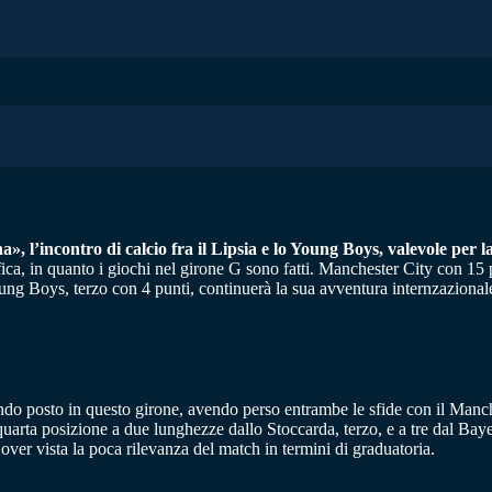
a», l’incontro di calcio fra il Lipsia e lo Young Boys, valevole pe
ifica, in quanto i giochi nel girone G sono fatti. Manchester City con 15 
oung Boys, terzo con 4 punti, continuerà la sua avventura internzaziona
o posto in questo girone, avendo perso entrambe le sfide con il Manches
arta posizione a due lunghezze dallo Stoccarda, terzo, e a tre dal Bay
over vista la poca rilevanza del match in termini di graduatoria.