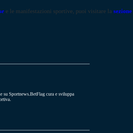
se
e le manifestazioni sportive, puoi visitare la
sezione
he su Sportnews.BetFlag cura e sviluppa
rtiva.