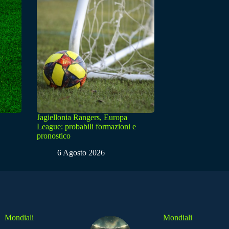
Jagiellonia Rangers, Europa
League: probabili formazioni e
pronostico
6 Agosto 2026
Mondiali
Mondiali