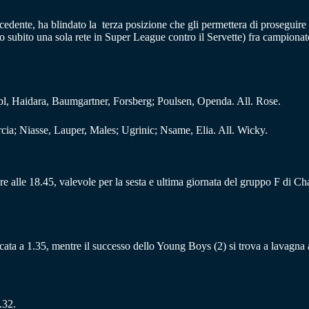
cedente, ha blindato la terza posizione che gli permettera di proseguir
nno subito una sola rete in Super League contro il Servette) fra campion
, Haidara, Baumgartner, Forsberg; Poulsen, Openda. All. Rose.
a; Niasse, Lauper, Males; Ugrinic; Nsame, Elia. All. Wicky.
 alle 18.45, valevole per la sesta e ultima giornata del gruppo F di Ch
 bancata a 1.35, mentre il successo dello Young Boys (2) si trova a lavagna
.32.