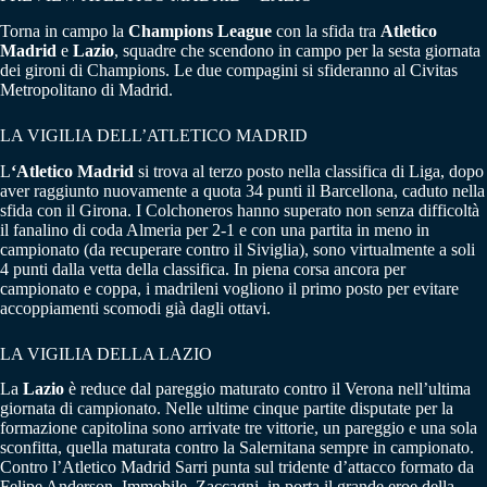
Torna in campo la
Champions League
con la sfida tra
Atletico
Madrid
e
Lazio
, squadre che scendono in campo per la sesta giornata
dei gironi di Champions. Le due compagini si sfideranno al Civitas
Metropolitano di Madrid.
LA VIGILIA DELL’ATLETICO MADRID
L
‘Atletico Madrid
si trova al terzo posto nella classifica di Liga, dopo
aver raggiunto nuovamente a quota 34 punti il Barcellona, caduto nella
sfida con il Girona. I Colchoneros hanno superato non senza difficoltà
il fanalino di coda Almeria per 2-1 e con una partita in meno in
campionato (da recuperare contro il Siviglia), sono virtualmente a soli
4 punti dalla vetta della classifica. In piena corsa ancora per
campionato e coppa, i madrileni vogliono il primo posto per evitare
accoppiamenti scomodi già dagli ottavi.
LA VIGILIA DELLA LAZIO
La
Lazio
è reduce dal pareggio maturato contro il Verona nell’ultima
giornata di campionato. Nelle ultime cinque partite disputate per la
formazione capitolina sono arrivate tre vittorie, un pareggio e una sola
sconfitta, quella maturata contro la Salernitana sempre in campionato.
Contro l’Atletico Madrid Sarri punta sul tridente d’attacco formato da
Felipe Anderson, Immobile, Zaccagni, in porta il grande eroe della