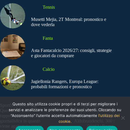
Tennis
Musetti Mejia, 2T Montreal: pronostico e
dove vederla
Fanta
Asta Fantacalcio 2026/27: consigli, strategie
e giocatori da comprare
Calcio
Jagiellonia Rangers, Europa League:
probabili formazioni e pronostico
Questo sito utilizza cookie propri e di terzi per migliorare i
SportNews.BetFlag -
Copyright © 2025
servizi e analizzare le preferenze dei suoi utenti. Cliccando su
Questo sito non
SportNews BetFlag
"Acconsento" l'utente accetta automaticamente
l'utilizzo dei
rappresenta una testata
Sede Legale: Via degli
giornalistica in quanto
Aldobrandeschi, 300 |
cookie.
viene aggiornato senza
00163 | Roma