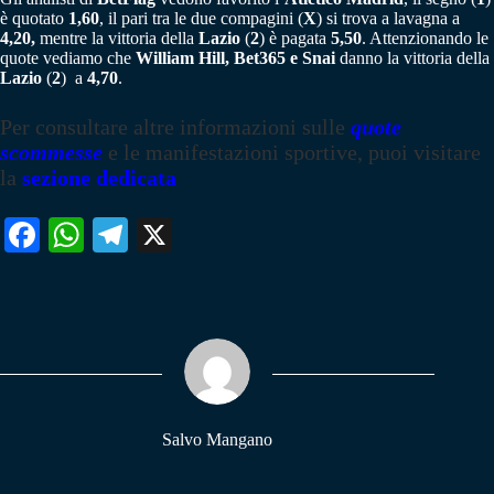
è quotato
1,60
, il pari tra le due compagini (
X
) si trova a lavagna a
4,20,
mentre la vittoria della
Lazio
(
2
) è pagata
5,50
. Attenzionando le
quote vediamo che
William Hill, Bet365 e Snai
danno la vittoria della
Lazio
(
2
) a
4,70
.
Per consultare altre informazioni sulle
quote
scommesse
e le manifestazioni sportive, puoi visitare
la
sezione dedicata
Fa
W
Te
X
ce
ha
le
bo
ts
gr
ok
A
a
pp
m
Salvo Mangano