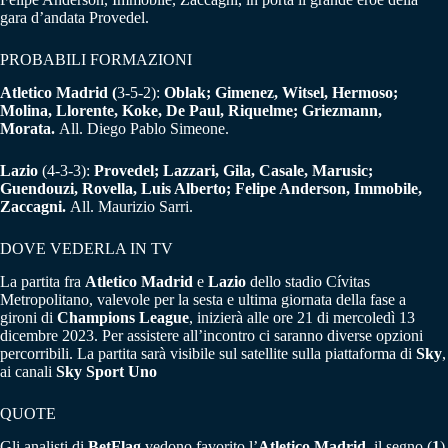
gara d’andata Provedel.
PROBABILI FORMAZIONI
Atletico Madrid (
3-5-2):
Oblak; Gimenez, Witsel, Hermoso;
Molina, Llorente, Koke, De Paul, Riquelme; Griezmann,
Morata.
All. Diego Pablo Simeone.
Lazio
(4-3-3):
Provedel; Lazzari, Gila, Casale, Marusic;
Guendouzi, Rovella, Luis Alberto; Felipe Anderson, Immobile,
Zaccagni.
All. Maurizio Sarri.
DOVE VEDERLA IN TV
La partita fra
Atletico Madrid
e
Lazio
dello stadio Cívitas
Metropolitano, valevole per la sesta e ultima giornata della fase a
gironi di
Champions League
, inizierà alle ore 21 di mercoledì 13
dicembre 2023. Per assistere all’incontro ci saranno diverse opzioni
percorribili. La partita sarà visibile sul satellite sulla piattaforma di
Sky
,
ai canali
Sky Sport Uno
QUOTE
Gli analisti di
BetFlag
vedono favorito l’
Atletico Madrid
, il segno (
1
)