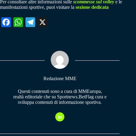
Per consultare altre informazioni sulle
scommesse sul volley
e le
manifestazioni sportive, puoi visitare la
sezione dedicata
Fa
W
Te
X
ce
ha
le
bo
ts
gr
ok
A
a
pp
m
Redazione MME
Questi contenuti sono a cura di MMEuropa,
realtà editoriale che su Sportnews.BetFlag cura e
sviluppa contenuti di informazione sportiva.