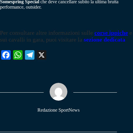
Somespring Special
che deve cancellare subito la ultima brutta
performance, outsider.
Per consultare altre informazioni sulle
corse ippiche
e
sui cavalli in gara, puoi visitare la
sezione dedicata
Fa
W
Te
X
ce
ha
le
bo
ts
gr
ok
A
a
pp
m
Redazione SportNews