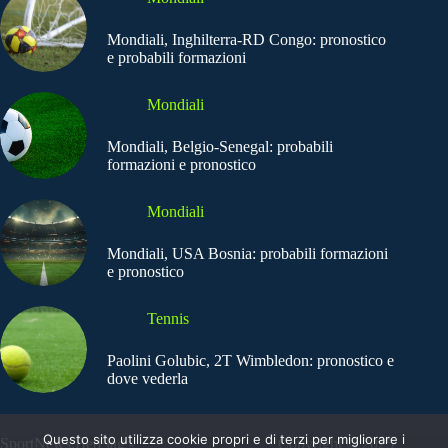
Mondiali, Inghilterra-RD Congo: pronostico
e probabili formazioni
Mondiali
Mondiali, Belgio-Senegal: probabili
formazioni e pronostico
Mondiali
Mondiali, USA Bosnia: probabili formazioni
e pronostico
Tennis
Paolini Golubic, 2T Wimbledon: pronostico e
dove vederla
Questo sito utilizza cookie propri e di terzi per migliorare i
SportNews.BetFlag -
Copyright © 2025