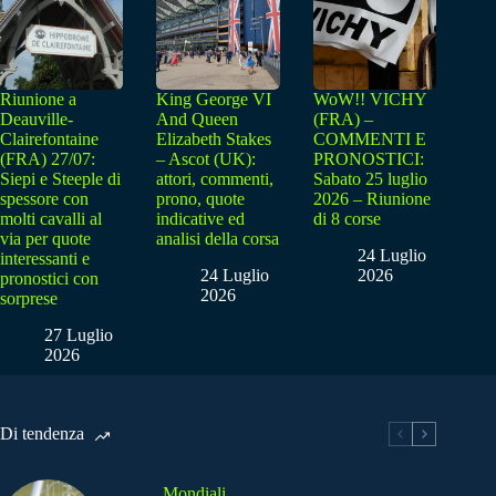
Riunione a
King George VI
WoW!! VICHY
Deauville-
And Queen
(FRA) –
Clairefontaine
Elizabeth Stakes
COMMENTI E
(FRA) 27/07:
– Ascot (UK):
PRONOSTICI:
Siepi e Steeple di
attori, commenti,
Sabato 25 luglio
spessore con
prono, quote
2026 – Riunione
molti cavalli al
indicative ed
di 8 corse
via per quote
analisi della corsa
24 Luglio
interessanti e
24 Luglio
2026
pronostici con
2026
sorprese
27 Luglio
2026
Di tendenza
Mondiali