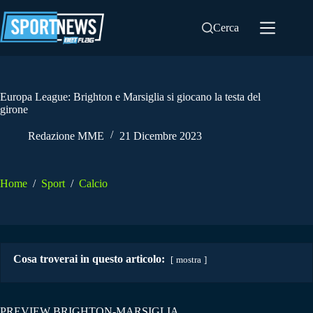
Salta
al
Cerca
contenuto
Europa League: Brighton e Marsiglia si giocano la testa del
girone
Redazione MME
21 Dicembre 2023
Home
/
Sport
/
Calcio
Cosa troverai in questo articolo:
mostra
PREVIEW BRIGHTON-MARSIGLIA