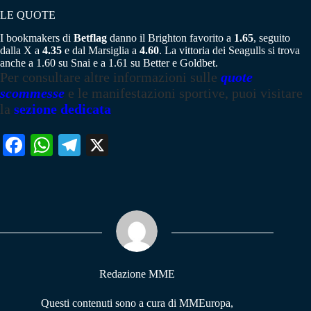
LE QUOTE
I bookmakers di
Betflag
danno il Brighton favorito a
1.65
, seguito
dalla X a
4.35
e dal Marsiglia a
4.60
. La vittoria dei Seagulls si trova
anche a 1.60 su Snai e a 1.61 su Better e Goldbet.
Per consultare altre informazioni sulle
quote
scommesse
e le manifestazioni sportive, puoi visitare
la
sezione dedicata
Fa
W
Te
X
ce
ha
le
bo
ts
gr
ok
A
a
pp
m
Redazione MME
Questi contenuti sono a cura di MMEuropa,