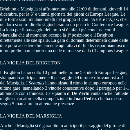
Brighton e Marsiglia si affronteranno alle 21:00 di domani, giovedì 14
dicembre, per la 6ª e ultima giornata dei gironi di Europa League. Le
due formazioni militano infatti nel gruppo B con l’AEK e l’Ajax, che
nel loro scontro diretto si giocheranno un posto in Conference League.
La lotta per il passaggio del turno si è infatti già conclusa con il
Marsiglia che al momento occupa la 1ª posizione e il Brighton
direttamente alle sue spalle. La gara di domani determinerà quale delle
due potrà accedere direttamente agli ottavi di finale, risparmiandosi un
turno preliminare contro una delle retrocesse dalla Champions League.
LA VIGILIA DEL BRIGHTON
Il Brighton ha raccolto 10 punti nelle prime 5 sfide di Europa League,
strappando anticipatamente il passaggio del turno e ritrovandosi a -1
dal Marsiglia. I
Seagulls
hanno alzato il ritmo in campo europeo nelle
ultime gare, inanellando 3 vittorie consecutive dopo il pareggio per 1-1
all’andata con i francesi. La squadra di
De Zerbi
vanta anche l’attuale
miglior marcatore della competizione in
Joao Pedro
, che ha messo a
segno 5 marcature in altrettante presenze.
LA VIGILIA DEL MARSIGLIA
Anche il Marsiglia si è garantito in anticipo il passaggio del girone di