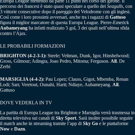
Europa League mettendo da parte 11 punti nel corso del girone. Il
percorso dei francesi è stato quasi speculare a quello dei
Seagulls
, con
3 vittorie consecutive dopo il pareggio del Velodrome con gli inglesi.
Così come i loro prossimi avversari, anche tra i ragazzi di
Gattuso
figura il miglior marcatore di questa Europa League. Pierre-Emerick
Aubameyang
ha infatti realizzato 5 gol, 3 dei quali nell’ultima sfida
contro l’Ajax.
LE PROBABILI FORMAZIONI
BRIGHTON (4-2-3-1):
Steele; Veltman, Dunk, Igor, Hinshelwood;
Gross, Gilmour; Adingra, Joao Pedro, Mitoma; Ferguson.
All
. De
Zerbi
MARSIGLIA (4-4-2):
Pau Lopez; Clauss, Gigot, Mbemba, Renan
Lodi; Sarr, Veretout, Ounahi, Harit; Ndiaye, Aubameyang.
All
.
Gattuso
DOVE VEDERLA IN TV
La partita di Europa League tra Brighton e Marsiglia verrà trasmessa in
diretta televisiva sui canali di
Sky Sport
. Sarà inoltre possibile seguire
il match anche in streaming tramite l’app di
Sky Go
e le piattaforme
Now
e
Dazn
.