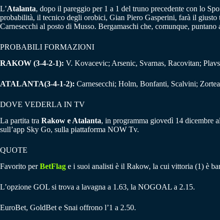
L’
Atalanta
, dopo il pareggio per 1 a 1 del truno precedente con lo Spo
probabilità, il tecnico degli orobici, Gian Piero Gasperini, farà il gius
Carnesecchi al posto di Musso. Bergamaschi che, comunque, puntano a c
PROBABILI FORMAZIONI
RAKOW (3-4-2-1):
V. Kovacevic; Arsenic, Svarnas, Racovitan; Plav
ATALANTA(3-4-1-2):
Carnesecchi; Holm, Bonfanti, Scalvini; Zortea
DOVE VEDERLA IN TV
La partita tra
Rakow e Atalanta
, in programma giovedì 14 dicembre all
sull’app Sky Go, sulla piattaforma NOW Tv.
QUOTE
Favorito per
BetFlag
e i suoi analisti è il Rakow, la cui vittoria (1) è 
L’opzione GOL si trova a lavagna a 1.63, la NOGOAL a 2.15.
EuroBet, GoldBet e Snai offrono l’1 a 2.50.