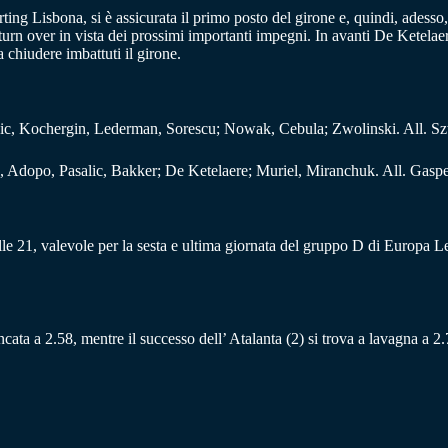
rting Lisbona, si è assicurata il primo posto del girone e, quindi, adess
to turn over in vista dei prossimi importanti impegni. In avanti De Ketela
hiudere imbattuti il girone.
sic, Kochergin, Lederman, Sorescu; Nowak, Cebula; Zwolinski. All. S
, Adopo, Pasalic, Bakker; De Ketelaere; Muriel, Miranchuk. All. Gaspe
e 21, valevole per la sesta e ultima giornata del gruppo D di Europa Le
bancata a 2.58, mentre il successo dell’ Atalanta (2) si trova a lavagna a 2