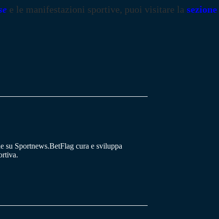
se
e le manifestazioni sportive, puoi visitare la
sezione
he su Sportnews.BetFlag cura e sviluppa
rtiva.