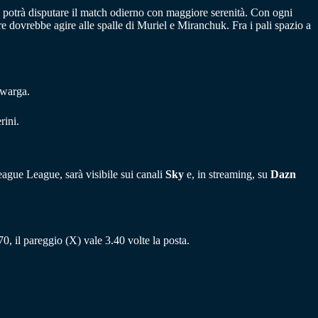
o, potrà disputare il match odierno con maggiore serenità. Con ogni
ere dovrebbe agire alle spalle di Muriel e Miranchuk. Fra i pali spazio a
zwarga.
rini.
ague League, sarà visibile sui canali
Sky
e, in streaming, su
Dazn
.70, il pareggio (X) vale 3.40 volte la posta.