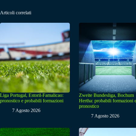
Articoli correlati
Liga Portugal, Estoril-Famalicao:
Zweite Bundesliga, Bochum
pronostico e probabili formazioni
Hertha: probabili formazioni 
pronostico
7 Agosto 2026
7 Agosto 2026