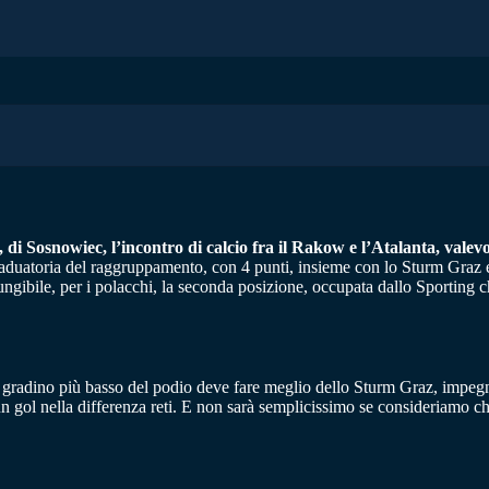
, di Sosnowiec, l’incontro di calcio fra il Rakow e l’Atalanta, vale
graduatoria del raggruppamento, con 4 punti, insieme con lo Sturm Graz e
gibile, per i polacchi, la seconda posizione, occupata dallo Sporting ch
il gradino più basso del podio deve fare meglio dello Sturm Graz, impegn
n gol nella differenza reti. E non sarà semplicissimo se consideriamo ch