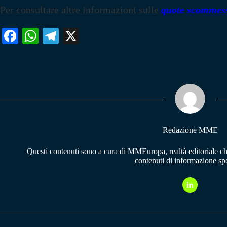
Per consultare altre informazioni sulle
quote scommes
Fa
W
Te
X
ce
ha
le
bo
ts
gr
ok
A
a
pp
m
Redazione MME
Questi contenuti sono a cura di MMEuropa, realtà editoriale c
contenuti di informazione spo