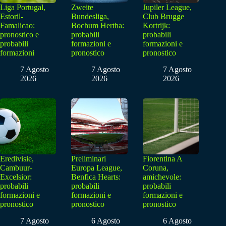
Liga Portugal,
Zweite
Jupiler League,
Estoril-
Bundesliga,
Club Brugge
Famalicao:
Bochum Hertha:
Kortrijk:
pronostico e
probabili
probabili
probabili
formazioni e
formazioni e
formazioni
pronostico
pronostico
7 Agosto
7 Agosto
7 Agosto
2026
2026
2026
Eredivisie,
Preliminari
Fiorentina A
Cambuur-
Europa League,
Coruna,
Excelsior:
Benfica Hearts:
amichevole:
probabili
probabili
probabili
formazioni e
formazioni e
formazioni e
pronostico
pronostico
pronostico
7 Agosto
6 Agosto
6 Agosto