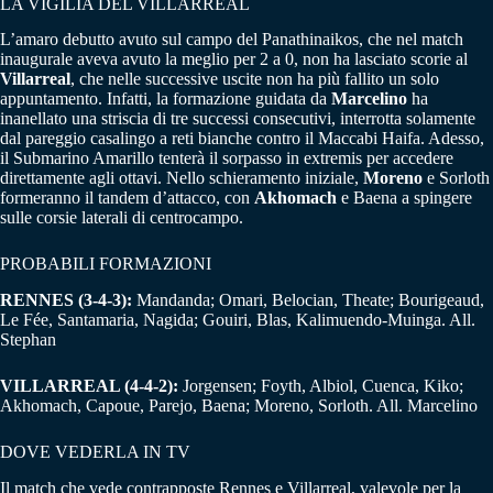
LA VIGILIA DEL VILLARREAL
L’amaro debutto avuto sul campo del Panathinaikos, che nel match
inaugurale aveva avuto la meglio per 2 a 0, non ha lasciato scorie al
Villarreal
, che nelle successive uscite non ha più fallito un solo
appuntamento. Infatti, la formazione guidata da
Marcelino
ha
inanellato una striscia di tre successi consecutivi, interrotta solamente
dal pareggio casalingo a reti bianche contro il Maccabi Haifa. Adesso,
il Submarino Amarillo tenterà il sorpasso in extremis per accedere
direttamente agli ottavi. Nello schieramento iniziale,
Moreno
e Sorloth
formeranno il tandem d’attacco, con
Akhomach
e Baena a spingere
sulle corsie laterali di centrocampo.
PROBABILI FORMAZIONI
RENNES (3-4-3):
Mandanda; Omari, Belocian, Theate; Bourigeaud,
Le Fée, Santamaria, Nagida; Gouiri, Blas, Kalimuendo-Muinga. All.
Stephan
VILLARREAL (4-4-2):
Jorgensen; Foyth, Albiol, Cuenca, Kiko;
Akhomach, Capoue, Parejo, Baena; Moreno, Sorloth. All. Marcelino
DOVE VEDERLA IN TV
Il match che vede contrapposte Rennes e Villarreal, valevole per la