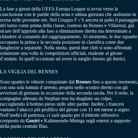
La fase a gironi della UEFA Europa League si avvia verso la
conclusione con le partite della sesta e ultima giornata che andranno in
scena nelle prossime ore. Nel Gruppo F c’è ancora in palio il passaggio
del turno come prima della classe, conteso da Rennes e Villarreal, già
sicure dell’approdo alla fase a eliminazione diretta ma determinate a
chiudere al comando del raggruppamento. Al momento, le due squadre
occupano la prima e la seconda posizione in classifica come due
lunghezze a separarle. Nella storia, questi due club si sono affrontati
solamente una volta in competizioni ufficiali, risalente al girone
d’andata. In quell’occasione ad avere la meglio furono gli iberici.
LA VIGILIA DEL RENNES
Sono quattro le vittorie conquistate dal
Rennes
fino a questo momento,
con una sola battuta d’arresto, proprio nello scontro diretto con gli
avversari di giornata in occasione della seconda uscita. Per il resto, la
compagine allenata da Stephan non ha sbagliato un colpo,
raccogliendo il bottino pieno nelle altre partite. Inoltre, i francesi
vantano l’attacco più prolifico del girone con 11 reti messe a segno.
Nell’undici di partenza, ci sarà spazio per il tridente offensivo
composto da
Gouiri
e Kalimuendo-Muinga sugli esterni a supporto
della punta centrale Blas.