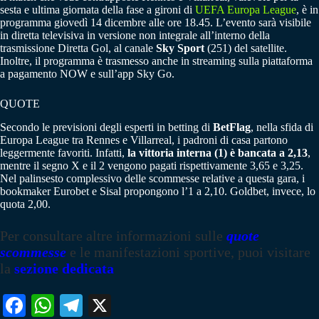
sesta e ultima giornata della fase a gironi di
UEFA Europa League
, è in
programma giovedì 14 dicembre alle ore 18.45. L’evento sarà visibile
in diretta televisiva in versione non integrale all’interno della
trasmissione Diretta Gol, al canale
Sky Sport
(251) del satellite.
Inoltre, il programma è trasmesso anche in streaming sulla piattaforma
a pagamento NOW e sull’app Sky Go.
QUOTE
Secondo le previsioni degli esperti in betting di
BetFlag
, nella sfida di
Europa League tra Rennes e Villarreal, i padroni di casa partono
leggermente favoriti. Infatti,
la vittoria interna (1) è bancata a 2,13
,
mentre il segno X e il 2 vengono pagati rispettivamente 3,65 e 3,25.
Nel palinsesto complessivo delle scommesse relative a questa gara, i
bookmaker Eurobet e Sisal propongono l’1 a 2,10. Goldbet, invece, lo
quota 2,00.
Per consultare altre informazioni sulle
quote
scommesse
e le manifestazioni sportive, puoi visitare
la
sezione dedicata
Fa
W
Te
X