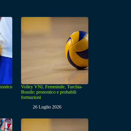
nostico
Volley VNL Femminile, Turchia-
Brasile: pronostico e probabili
formazioni
26 Luglio 2026