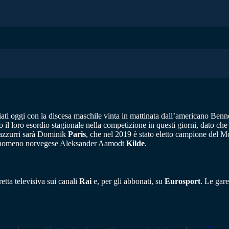
ati oggi con la discesa maschile vinta in mattinata dall’americano Benn
no il loro esordio stagionale nella competizione in questi giorni, dato ch
i azzurri sarà Dominik
Paris
, che nel 2019 è stato eletto campione del Mo
fenomeno norvegese Aleksander Aamodt
Kilde
.
etta televisiva sui canali
Rai
e, per gli abbonati, su
Eurosport
. Le gar