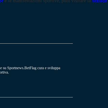
se
e le manifestazioni sportive, puoi visitare la
sezione
he su Sportnews.BetFlag cura e sviluppa
rtiva.