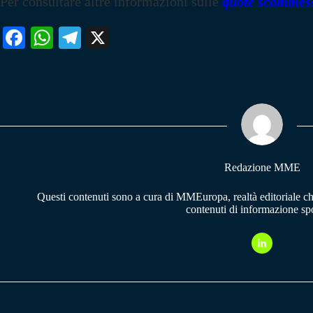
Per consultare altre informazioni sulle
quote scommes
Fa
W
Te
X
ce
ha
le
bo
ts
gr
ok
A
a
pp
m
Redazione MME
Questi contenuti sono a cura di MMEuropa, realtà editoriale c
contenuti di informazione spo