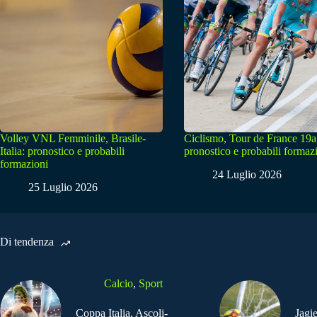
Volley VNL Femminile, Brasile-
Ciclismo, Tour de France 19a
Italia: pronostico e probabili
pronostico e probabili formaz
formazioni
24 Luglio 2026
25 Luglio 2026
Di tendenza
Calcio
,
Sport
Coppa Italia, Ascoli-
Jagi