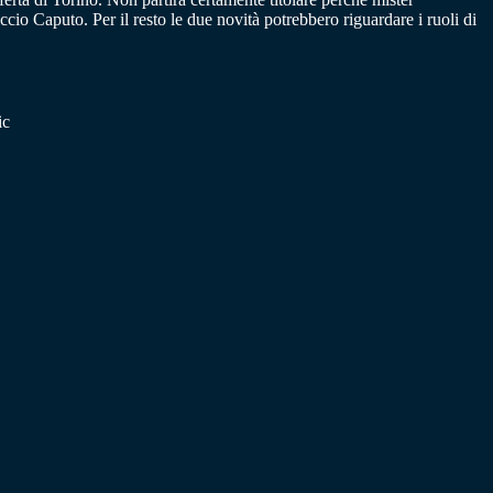
ccio Caputo. Per il resto le due novità potrebbero riguardare i ruoli di
ic