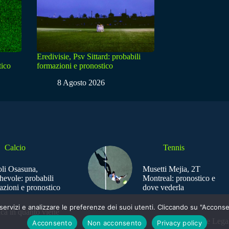
Eredivisie, Psv Sittard: probabili
tico
formazioni e pronostico
8 Agosto 2026
Calcio
Tennis
li Osasuna,
Musetti Mejia, 2T
hevole: probabili
Montreal: pronostico e
azioni e pronostico
dove vederla
e i servizi e analizzare le preferenze dei suoi utenti. Cliccando su "Acco
ica in quanto viene
Sede Legal
Acconsento
Non acconsento
Privacy policy