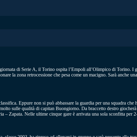
giornata di Serie A, il Torino ospita l’Empoli all’Olimpico di Torino. I gr
onare la zona retrocessione che pesa come un macigno. Sarà anche una sf
 classifica. Eppure non si può abbassare la guardia per una squadra che ha
olto sulle qualità di capitan Buongiorno. Da braccetto destro giocherà 
 – Zapata. Nelle ultime cinque gare è arrivata una sola sconfitta per 
, classe 2003, ha ripreso ad allenarsi in gruppo e sarà presente alla tras