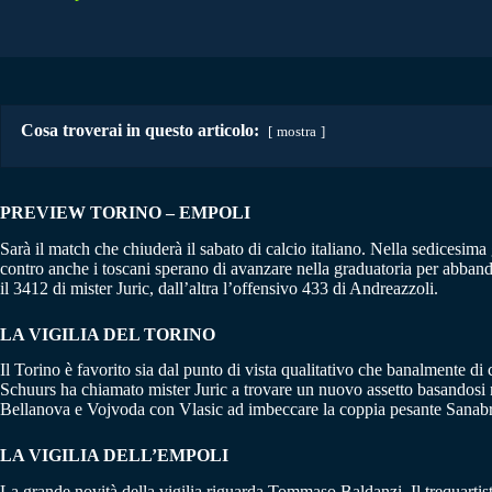
Cosa troverai in questo articolo:
mostra
PREVIEW TORINO – EMPOLI
Sarà il match che chiuderà il sabato di calcio italiano. Nella sedicesima 
contro anche i toscani sperano di avanzare nella graduatoria per abband
il 3412 di mister Juric, dall’altra l’offensivo 433 di Andreazzoli.
LA VIGILIA DEL TORINO
Il Torino è favorito sia dal punto di vista qualitativo che banalmente di
Schuurs ha chiamato mister Juric a trovare un nuovo assetto basandosi m
Bellanova e Vojvoda con Vlasic ad imbeccare la coppia pesante Sanabria
LA VIGILIA DELL’EMPOLI
La grande novità della vigilia riguarda Tommaso Baldanzi. Il trequartista