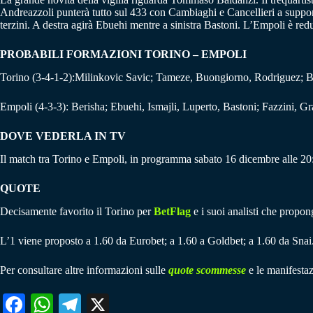
Andreazzoli punterà tutto sul 433 con Cambiaghi e Cancellieri a supporto 
terzini. A destra agirà Ebuehi mentre a sinistra Bastoni. L’Empoli è re
PROBABILI FORMAZIONI TORINO – EMPOLI
Torino (3-4-1-2):Milinkovic Savic; Tameze, Buongiorno, Rodriguez; Bell
Empoli (4-3-3): Berisha; Ebuehi, Ismajli, Luperto, Bastoni; Fazzini, G
DOVE VEDERLA IN TV
Il match tra Torino e Empoli, in programma sabato 16 dicembre alle 2
QUOTE
Decisamente favorito il Torino per
BetFlag
e i suoi analisti che propon
L’1 viene proposto a 1.60 da Eurobet; a 1.60 a Goldbet; a 1.60 da Snai
Per consultare altre informazioni sulle
quote scommesse
e le manifestaz
Fa
W
Te
X