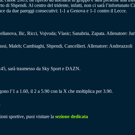
di Shpendi. Al centro del tridente, infatti, non ci sarà l’infortunato Ci
duce da due pareggi consecutivi: 1-1 a Genova e 1-1 contro il Lecce.
anova, Ilic, Ricci, Vojvoda; Vlasic; Sanabria, Zapata. Allenatore: Jur
rassi, Maleh; Cambiaghi, Shpendi, Cancellieri. Allenatore: Andreazzoli
0:45, sarà trasmesso da Sky Sport e DAZN.
gono l’1 a 1.60, il 2 a 5.90 con la X che moltiplica per 3.90.
.
ioni sportive, puoi visitare la
sezione dedicata