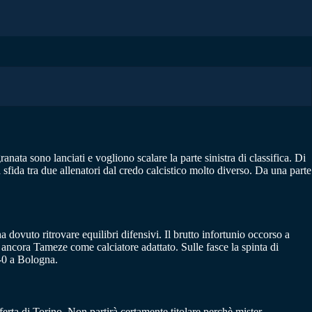
anata sono lanciati e vogliono scalare la parte sinistra di classifica. Di
ida tra due allenatori dal credo calcistico molto diverso. Da una parte
 dovuto ritrovare equilibri difensivi. Il brutto infortunio occorso a
ancora Tameze come calciatore adattato. Sulle fasce la spinta di
2-0 a Bologna.
ferta di Torino. Non partirà certamente titolare perchè mister