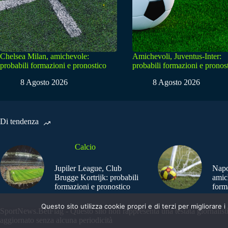
Chelsea Milan, amichevole:
Amichevoli, Juventus-Inter:
probabili formazioni e pronostico
probabili formazioni e pronos
8 Agosto 2026
8 Agosto 2026
Di tendenza
Calcio
Jupiler League, Club
Napo
Brugge Kortrijk: probabili
amic
formazioni e pronostico
form
Questo sito utilizza cookie propri e di terzi per migliorar
SportNews.BetFlag - Questo sito non rappresenta una testata giornalist
aggiornato senza alcuna periodicità