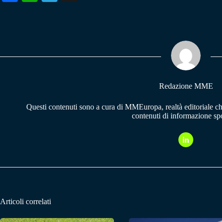
ce
ha
le
bo
ts
gr
ok
A
a
pp
m
Redazione MME
Questi contenuti sono a cura di MMEuropa, realtà editoriale c
contenuti di informazione spo
Articoli correlati