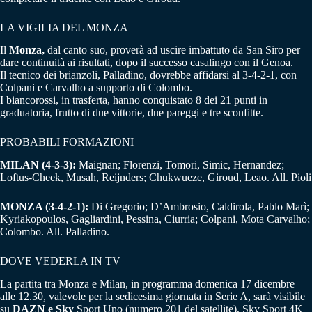
LA VIGILIA DEL MONZA
Il
Monza,
dal canto suo, proverà ad uscire imbattuto da San Siro per
dare continuità ai risultati, dopo il successo casalingo con il Genoa.
Il tecnico dei brianzoli, Palladino, dovrebbe affidarsi al 3-4-2-1, con
Colpani e Carvalho a supporto di Colombo.
I biancorossi, in trasferta, hanno conquistato 8 dei 21 punti in
graduatoria, frutto di due vittorie, due pareggi e tre sconfitte.
PROBABILI FORMAZIONI
MILAN (4-3-3):
Maignan; Florenzi, Tomori, Simic, Hernandez;
Loftus-Cheek, Musah, Reijnders; Chukwueze, Giroud, Leao. All. Pioli
MONZA (3-4-2-1):
Di Gregorio; D’Ambrosio, Caldirola, Pablo Marì;
Kyriakopoulos, Gagliardini, Pessina, Ciurria; Colpani, Mota Carvalho;
Colombo. All. Palladino.
DOVE VEDERLA IN TV
La partita tra Monza e Milan, in programma domenica 17 dicembre
alle 12.30, valevole per la sedicesima giornata in Serie A, sarà visibile
su
DAZN e Sky
Sport Uno (numero 201 del satellite), Sky Sport 4K