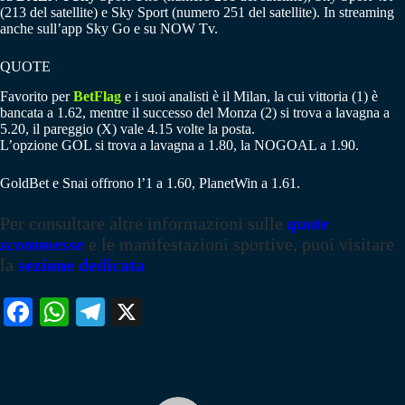
(213 del satellite) e Sky Sport (numero 251 del satellite). In streaming
anche sull’app Sky Go e su NOW Tv.
QUOTE
Favorito per
BetFlag
e i suoi analisti è il Milan, la cui vittoria (1) è
bancata a 1.62, mentre il successo del Monza (2) si trova a lavagna a
5.20, il pareggio (X) vale 4.15 volte la posta.
L’opzione GOL si trova a lavagna a 1.80, la NOGOAL a 1.90.
GoldBet e Snai offrono l’1 a 1.60, PlanetWin a 1.61.
Per consultare altre informazioni sulle
quote
scommesse
e le manifestazioni sportive, puoi visitare
la
sezione dedicata
Fa
W
Te
X
ce
ha
le
bo
ts
gr
ok
A
a