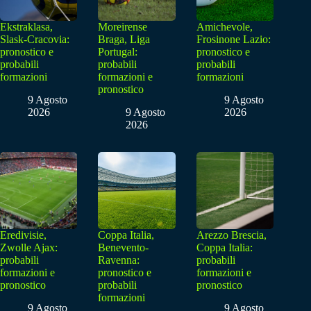
Ekstraklasa,
Moreirense
Amichevole,
Slask-Cracovia:
Braga, Liga
Frosinone Lazio:
pronostico e
Portugal:
pronostico e
probabili
probabili
probabili
formazioni
formazioni e
formazioni
pronostico
9 Agosto
9 Agosto
2026
9 Agosto
2026
2026
Eredivisie,
Coppa Italia,
Arezzo Brescia,
Zwolle Ajax:
Benevento-
Coppa Italia:
probabili
Ravenna:
probabili
formazioni e
pronostico e
formazioni e
pronostico
probabili
pronostico
formazioni
9 Agosto
9 Agosto