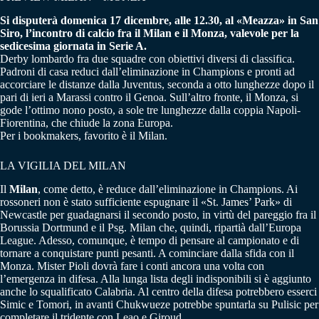
Si disputerà domenica 17 dicembre, alle 12.30, al «Meazza» in San
Siro, l’incontro di calcio fra il Milan e il Monza, valevole per la
sedicesima giornata in Serie A.
Derby lombardo fra due squadre con obiettivi diversi di classifica.
Padroni di casa reduci dall’eliminazione in Champions e pronti ad
accorciare le distanze dalla Juventus, seconda a otto lunghezze dopo il
pari di ieri a Marassi contro il Genoa. Sull’altro fronte, il Monza, si
gode l’ottimo nono posto, a sole tre lunghezze dalla coppia Napoli-
Fiorentina, che chiude la zona Europa.
Per i bookmakers, favorito è il Milan.
LA VIGILIA DEL MILAN
Il
Milan
, come detto, è reduce dall’eliminazione in Champions. Ai
rossoneri non è stato sufficiente espugnare il «St. James’ Park» di
Newcastle per guadagnarsi il secondo posto, in virtù del pareggio fra il
Borussia Dortmund e il Psg. Milan che, quindi, ripartià dall’Europa
League. Adesso, comunque, è tempo di pensare al campionato e di
tornare a conquistare punti pesanti. A cominciare dalla sfida con il
Monza. Mister Pioli dovrà fare i conti ancora una volta con
l’emergenza in difesa. Alla lunga lista degli indisponibili si è aggiunto
anche lo squalificato Calabria. Al centro della difesa potrebbero esserci
Simic e Tomori, in avanti Chukwueze potrebbe spuntarla su Pulisic per
completare il tridente con Leao e Giroud.