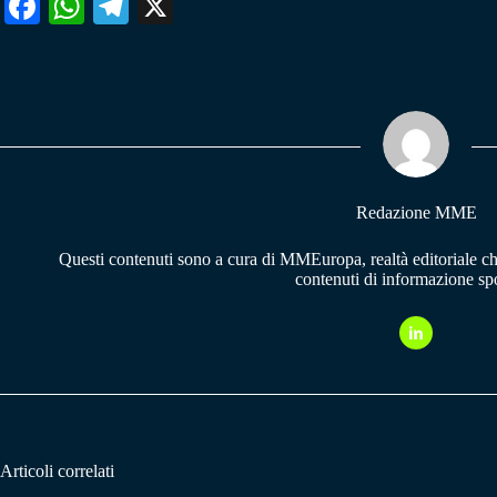
Fa
W
Te
X
ce
ha
le
bo
ts
gr
ok
A
a
pp
m
Redazione MME
Questi contenuti sono a cura di MMEuropa, realtà editoriale c
contenuti di informazione spo
Articoli correlati