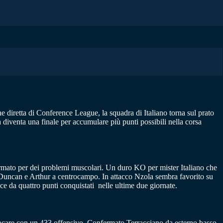
ne diretta di Conference League, la squadra di Italiano torna sul prato
a diventa una finale per accumulare più punti possibili nella corsa
ermato per dei problemi muscolari. Un duro KO per mister Italiano che
no Duncan e Arthur a centrocampo. In attacco Nzola sembra favorito su
e da quattro punti conquistati nelle ultime due giornate.
iocare con un 433 offensivo. Confermato Terracciano da esterno basso