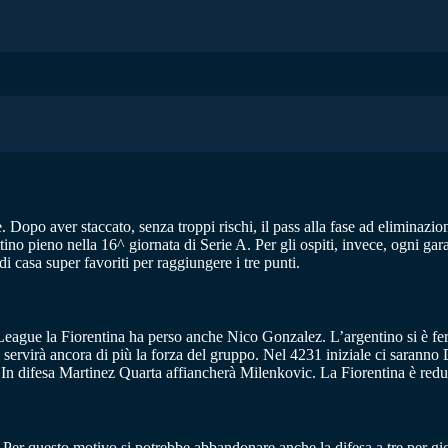
. Dopo aver staccato, senza troppi rischi, il pass alla fase ad eliminazio
tino pieno nella 16^ giornata di Serie A. Per gli ospiti, invece, ogni gar
 casa super favoriti per raggiungere i tre punti.
e League la Fiorentina ha perso anche Nico Gonzalez. L’argentino si è f
o servirà ancora di più la forza del gruppo. Nel 4231 iniziale ci saran
In difesa Martinez Quarta affiancherà Milenkovic. La Fiorentina è reduc
 Per questo motivo si potrebbe abbandonare anche la difesa a tre per g