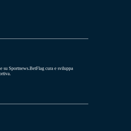
he su Sportnews.BetFlag cura e sviluppa
rtiva.