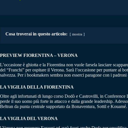
Cosa troverai in questo articolo:
mostra
PREVIEW FIORENTINA – VERONA
L’occasione è ghiotta e la Fiorentina non vuole farsela lasciare scappare
del “Franchi” per ospitare il Verona. Sarà l’occasione per puntare al bot
salvezza. Per i bookmakers sembra non esserci paragone con i padroni di
LA VIGILIA DELLA FIORENTINA
Oltre agli infortunati di lungo corso Dodò e Castrovilli, in Conferenc
perde il suo uomo più forte in attacco e dalla grande leadership. Adess
Beltran da punta centrale supportato da Bonaventura, Sottil e Kouamé. 
LA VIGILIA DEL VERONA
l Verona non recupera Faraoni ed avrà fuori anche Duda per squalifica.