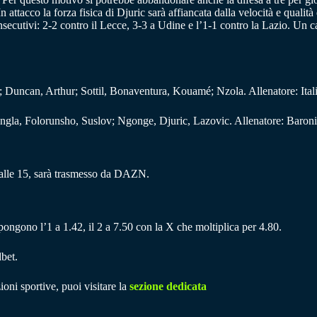
n attacco la forza fisica di Djuric sarà affiancata dalla velocità e quali
secutivi: 2-2 contro il Lecce, 3-3 a Udine e l’1-1 contro la Lazio. Un c
; Duncan, Arthur; Sottil, Bonaventura, Kouamé; Nzola. Allenatore: Ital
gla, Folorunsho, Suslov; Ngonge, Djuric, Lazovic. Allenatore: Baroni
 alle 15, sarà trasmesso da DAZN.
opongono l’1 a 1.42, il 2 a 7.50 con la X che moltiplica per 4.80.
bet.
ioni sportive, puoi visitare la
sezione dedicata