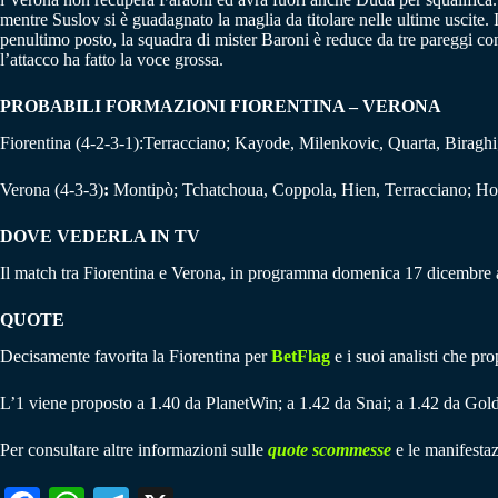
mentre Suslov si è guadagnato la maglia da titolare nelle ultime uscite. I
penultimo posto, la squadra di mister Baroni è reduce da tre pareggi con
l’attacco ha fatto la voce grossa.
PROBABILI FORMAZIONI FIORENTINA – VERONA
Fiorentina (4-2-3-1):Terracciano; Kayode, Milenkovic, Quarta, Biraghi
Verona (4-3-3)
:
Montipò; Tchatchoua, Coppola, Hien, Terracciano; Hon
DOVE VEDERLA IN TV
Il match tra Fiorentina e Verona, in programma domenica 17 dicembre
QUOTE
Decisamente favorita la Fiorentina per
BetFlag
e i suoi analisti che pr
L’1 viene proposto a 1.40 da PlanetWin; a 1.42 da Snai; a 1.42 da Gold
Per consultare altre informazioni sulle
quote scommesse
e le manifestaz