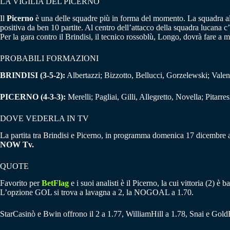
LA VIGILIA DEL PICERNO
Il
Picerno
è una delle squadre più in forma del momento. La squadra alle
positiva da ben 10 partite. Al centro dell’attacco della squadra lucana
Per la gara contro il Brindisi, il tecnico rossoblù, Longo, dovrà fare a
PROBABILI FORMAZIONI
BRINDISI (3-5-2):
Albertazzi; Bizzotto, Bellucci, Gorzelewski; Valen
PICERNO (4-3-3):
Merelli; Pagliai, Gilli, Allegretto, Novella; Pitarr
DOVE VEDERLA IN TV
La partita tra Brindisi e Picerno, in programma domenica 17 dicembre all
NOW Tv.
QUOTE
Favorito per
BetFlag
e i suoi analisti è il Picerno, la cui vittoria (2) 
L’opzione GOL si trova a lavagna a 2, la NOGOAL a 1.70.
StarCasinò e Bwin offrono il 2 a 1.77, WilliamHill a 1.78, Snai e Gold