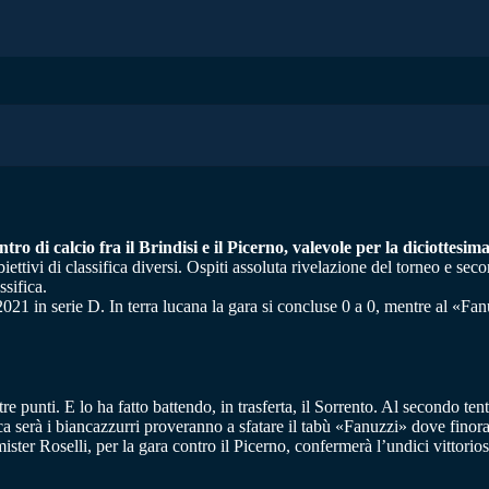
ro di calcio fra il Brindisi e il Picerno, valevole per la diciottesim
iettivi di classifica diversi. Ospiti assoluta rivelazione del torneo e sec
ssifica.
21 in serie D. In terra lucana la gara si concluse 0 a 0, mentre al «Fanu
 tre punti. E lo ha fatto battendo, in trasferta, il Sorrento. Al secondo t
nica serà i biancazzurri proveranno a sfatare il tabù «Fanuzzi» dove fin
ister Roselli, per la gara contro il Picerno, confermerà l’undici vittorio