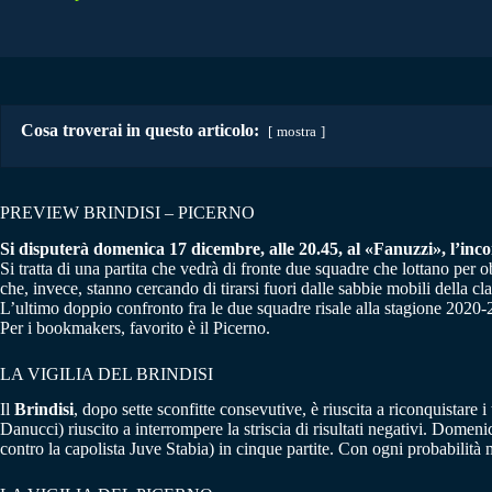
Cosa troverai in questo articolo:
mostra
PREVIEW BRINDISI – PICERNO
Si disputerà domenica 17 dicembre, alle 20.45, al «Fanuzzi», l’incont
Si tratta di una partita che vedrà di fronte due squadre che lottano per ob
che, invece, stanno cercando di tirarsi fuori dalle sabbie mobili della cla
L’ultimo doppio confronto fra le due squadre risale alla stagione 2020-20
Per i bookmakers, favorito è il Picerno.
LA VIGILIA DEL BRINDISI
Il
Brindisi
, dopo sette sconfitte consevutive, è riuscita a riconquistare i
Danucci) riuscito a interrompere la striscia di risultati negativi. Dome
contro la capolista Juve Stabia) in cinque partite. Con ogni probabilità m