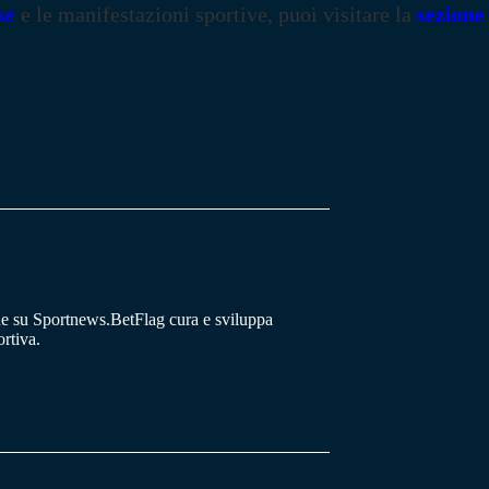
se
e le manifestazioni sportive, puoi visitare la
sezione
he su Sportnews.BetFlag cura e sviluppa
rtiva.