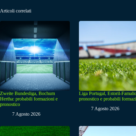
Articoli correlati
Zweite Bundesliga, Bochum
Liga Portugal, Estoril-Famali
Hertha: probabili formazioni e
pronostico e probabili formaz
pronostico
7 Agosto 2026
7 Agosto 2026