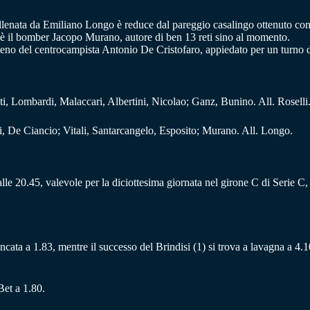
nata da Emiliano Longo è reduce dal pareggio casalingo ottenuto contro 
 c’è il bomber Jacopo Murano, autore di ben 13 reti sino al momento.
 meno del centrocampista Antonio De Cristofaro, appiedato per un turno d
ti, Lombardi, Malaccari, Albertini, Nicolao; Ganz, Bunino. All. Roselli
esi, De Ciancio; Vitali, Santarcangelo, Esposito; Murano. All. Longo.
e 20.45, valevole per la diciottesima giornata nel girone C di Serie C, s
è bancata a 1.83, mentre il successo del Brindisi (1) si trova a lavagna a 4.
Bet a 1.80.