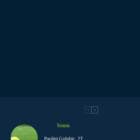
Tennis
Paolini Golubic, 2T