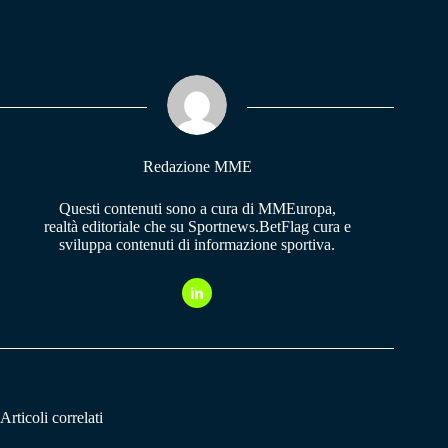
ce
ha
le
bo
ts
gr
ok
A
a
pp
m
Redazione MME
Questi contenuti sono a cura di MMEuropa,
realtà editoriale che su Sportnews.BetFlag cura e
sviluppa contenuti di informazione sportiva.
Articoli correlati