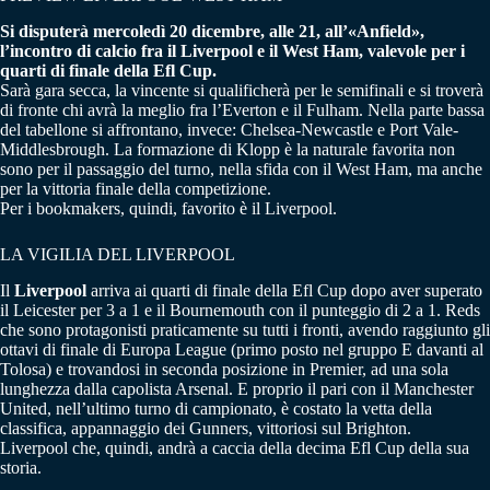
Si disputerà mercoledì 20 dicembre, alle 21, all’«Anfield»,
l’incontro di calcio fra il Liverpool e il West Ham, valevole per i
quarti di finale della Efl Cup.
Sarà gara secca, la vincente si qualificherà per le semifinali e si troverà
di fronte chi avrà la meglio fra l’Everton e il Fulham. Nella parte bassa
del tabellone si affrontano, invece: Chelsea-Newcastle e Port Vale-
Middlesbrough. La formazione di Klopp è la naturale favorita non
sono per il passaggio del turno, nella sfida con il West Ham, ma anche
per la vittoria finale della competizione.
Per i bookmakers, quindi, favorito è il Liverpool.
LA VIGILIA DEL LIVERPOOL
Il
Liverpool
arriva ai quarti di finale della Efl Cup dopo aver superato
il Leicester per 3 a 1 e il Bournemouth con il punteggio di 2 a 1. Reds
che sono protagonisti praticamente su tutti i fronti, avendo raggiunto gli
ottavi di finale di Europa League (primo posto nel gruppo E davanti al
Tolosa) e trovandosi in seconda posizione in Premier, ad una sola
lunghezza dalla capolista Arsenal. E proprio il pari con il Manchester
United, nell’ultimo turno di campionato, è costato la vetta della
classifica, appannaggio dei Gunners, vittoriosi sul Brighton.
Liverpool che, quindi, andrà a caccia della decima Efl Cup della sua
storia.