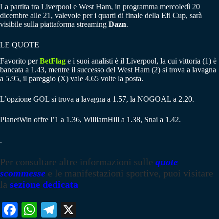
La partita tra Liverpool e West Ham, in programma mercoledì 20
dicembre alle 21, valevole per i quarti di finale della Efl Cup, sarà
visibile sulla piattaforma streaming
Dazn
.
LE QUOTE
Favorito per
BetFlag
e i suoi analisti è il Liverpool, la cui vittoria (1) è
bancata a 1.43, mentre il successo del West Ham (2) si trova a lavagna
a 5.95, il pareggio (X) vale 4.65 volte la posta.
L’opzione GOL si trova a lavagna a 1.57, la NOGOAL a 2.20.
PlanetWin offre l’1 a 1.36, WilliamHill a 1.38, Snai a 1.42.
.
Per consultare altre informazioni sulle
quote
scommesse
e le manifestazioni sportive, puoi visitare
la
sezione dedicata
Fa
W
Te
X