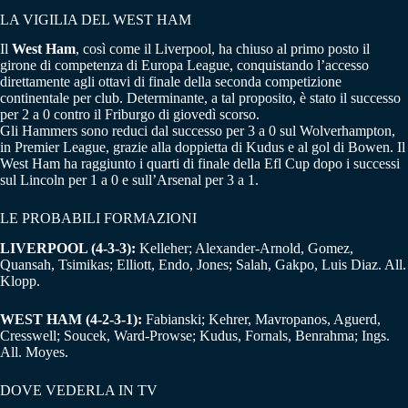
LA VIGILIA DEL WEST HAM
Il
West Ham
, così come il Liverpool, ha chiuso al primo posto il
girone di competenza di Europa League, conquistando l’accesso
direttamente agli ottavi di finale della seconda competizione
continentale per club. Determinante, a tal proposito, è stato il successo
per 2 a 0 contro il Friburgo di giovedì scorso.
Gli Hammers sono reduci dal successo per 3 a 0 sul Wolverhampton,
in Premier League, grazie alla doppietta di Kudus e al gol di Bowen. Il
West Ham ha raggiunto i quarti di finale della Efl Cup dopo i successi
sul Lincoln per 1 a 0 e sull’Arsenal per 3 a 1.
LE PROBABILI FORMAZIONI
LIVERPOOL (4-3-3):
Kelleher; Alexander-Arnold, Gomez,
Quansah, Tsimikas; Elliott, Endo, Jones; Salah, Gakpo, Luis Diaz. All.
Klopp.
WEST HAM (4-2-3-1):
Fabianski; Kehrer, Mavropanos, Aguerd,
Cresswell; Soucek, Ward-Prowse; Kudus, Fornals, Benrahma; Ings.
All. Moyes.
DOVE VEDERLA IN TV