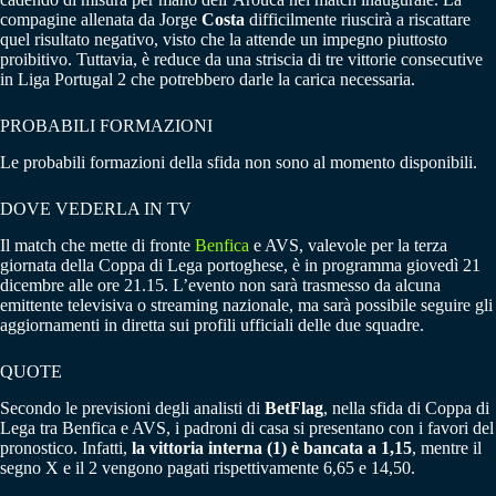
compagine allenata da Jorge
Costa
difficilmente riuscirà a riscattare
quel risultato negativo, visto che la attende un impegno piuttosto
proibitivo. Tuttavia, è reduce da una striscia di tre vittorie consecutive
in Liga Portugal 2 che potrebbero darle la carica necessaria.
PROBABILI FORMAZIONI
Le probabili formazioni della sfida non sono al momento disponibili.
DOVE VEDERLA IN TV
Il match che mette di fronte
Benfica
e AVS, valevole per la terza
giornata della Coppa di Lega portoghese, è in programma giovedì 21
dicembre alle ore 21.15. L’evento non sarà trasmesso da alcuna
emittente televisiva o streaming nazionale, ma sarà possibile seguire gli
aggiornamenti in diretta sui profili ufficiali delle due squadre.
QUOTE
Secondo le previsioni degli analisti di
BetFlag
, nella sfida di Coppa di
Lega tra Benfica e AVS, i padroni di casa si presentano con i favori del
pronostico. Infatti,
la vittoria interna (1) è bancata a 1,15
, mentre il
segno X e il 2 vengono pagati rispettivamente 6,65 e 14,50.