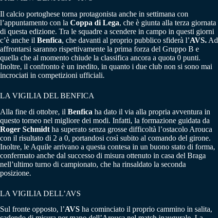
Il calcio portoghese torna protagonista anche in settimana con
l’appuntamento con la
Coppa di Lega
, che è giunta alla terza giornata
di questa edizione. Tra le squadre a scendere in campo in questi giorni
c’è anche il
Benfica
, che davanti al proprio pubblico sfiderà l’
AVS.
Ad
affrontarsi saranno rispettivamente la prima forza del Gruppo B e
quella che al momento chiude la classifica ancora a quota 0 punti.
Inoltre, il confronto è un inedito, in quanto i due club non si sono mai
incrociati in competizioni ufficiali.
LA VIGILIA DEL BENFICA
Alla fine di ottobre, il
Benfica
ha dato il via alla propria avventura in
questo torneo nel migliore dei modi. Infatti, la formazione guidata da
Roger Schmidt
ha superato senza grosse difficoltà l’ostacolo Arouca
con il risultato di 2 a 0, portandosi così subito al comando del girone.
Inoltre, le Aquile arrivano a questa contesa in un buono stato di forma,
confermato anche dal successo di misura ottenuto in casa del Braga
nell’ultimo turno di campionato, che ha rinsaldato la seconda
posizione.
LA VIGILIA DELL’AVS
Sul fronte opposto, l’
AVS
ha cominciato il proprio cammino in salita,
cadendo di misura per mano dell’Arouca nel match inaugurale. La