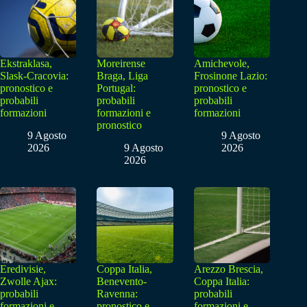
Ekstraklasa,
Moreirense
Amichevole,
Slask-Cracovia:
Braga, Liga
Frosinone Lazio:
pronostico e
Portugal:
pronostico e
probabili
probabili
probabili
formazioni
formazioni e
formazioni
pronostico
9 Agosto
9 Agosto
2026
9 Agosto
2026
2026
Eredivisie,
Coppa Italia,
Arezzo Brescia,
Zwolle Ajax:
Benevento-
Coppa Italia:
probabili
Ravenna:
probabili
formazioni e
pronostico e
formazioni e