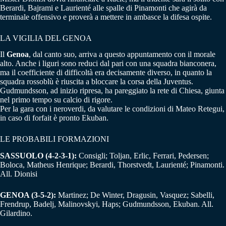
Berardi, Bajrami e Laurienté alle spalle di Pinamonti che agirà da
terminale offensivo e proverà a mettere in ambasce la difesa ospite.
LA VIGILIA DEL GENOA
Il
Genoa
, dal canto suo, arriva a questo appuntamento con il morale
alto. Anche i liguri sono reduci dal pari con una squadra bianconera,
ma il coefficiente di difficoltà era decisamente diverso, in quanto la
squadra rossoblù è riuscita a bloccare la corsa della Juventus.
Gudmundsson, ad inizio ripresa, ha pareggiato la rete di Chiesa, giunta
nel primo tempo su calcio di rigore.
Per la gara con i neroverdi, da valutare le condizioni di Mateo Retegui,
in caso di forfait è pronto Ekuban.
LE PROBABILI FORMAZIONI
SASSUOLO (4-2-3-1):
Consigli; Toljan, Erlic, Ferrari, Pedersen;
Boloca, Matheus Henrique; Berardi, Thorstvedt, Laurienté; Pinamonti.
All. Dionisi
GENOA (3-5-2):
Martinez; De Winter, Dragusin, Vasquez; Sabelli,
Frendrup, Badelj, Malinovskyi, Haps; Gudmundsson, Ekuban. All.
Gilardino.