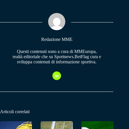
bo
ts
gr
ok
A
a
pp
m
Redazione MME
Questi contenuti sono a cura di MMEuropa,
realtà editoriale che su Sportnews.BetFlag cura e
sviluppa contenuti di informazione sportiva.
Articoli correlati