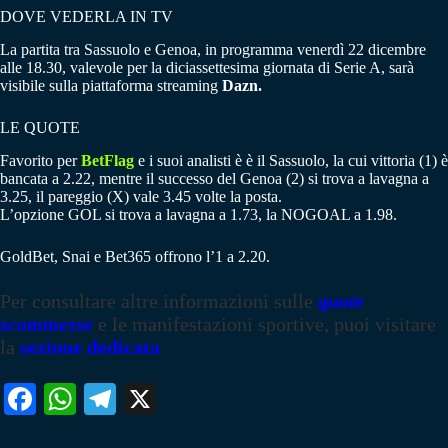
DOVE VEDERLA IN TV
La partita tra Sassuolo e Genoa, in programma venerdì 22 dicembre
alle 18.30, valevole per la diciassettesima giornata di Serie A, sarà
visibile sulla piattaforma streaming
Dazn.
LE QUOTE
Favorito per
BetFlag
e i suoi analisti è è il Sassuolo, la cui vittoria (1) è
bancata a 2.22, mentre il successo del Genoa (2) si trova a lavagna a
3.25, il pareggio (X) vale 3.45 volte la posta.
L’opzione GOL si trova a lavagna a 1.73, la NOGOAL a 1.98.
GoldBet, Snai e Bet365 offrono l’1 a 2.20.
Per consultare altre informazioni sulle
quote
scommesse
e le manifestazioni sportive, puoi visitare
la
sezione dedicata
Fa
W
Te
X
ce
ha
le