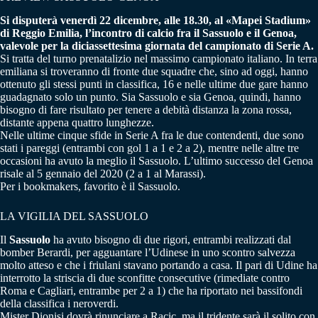
Si disputerà venerdì 22 dicembre, alle 18.30, al «Mapei Stadium»
di Reggio Emilia, l’incontro di calcio fra il Sassuolo e il Genoa,
valevole per la diciassettesima giornata del campionato di Serie A.
Si tratta del turno prenatalizio nel massimo campionato italiano. In terra
emiliana si troveranno di fronte due squadre che, sino ad oggi, hanno
ottenuto gli stessi punti in classifica, 16 e nelle ultime due gare hanno
guadagnato solo un punto. Sia Sassuolo e sia Genoa, quindi, hanno
bisogno di fare risultato per tenere a debità distanza la zona rossa,
distante appena quattro lunghezze.
Nelle ultime cinque sfide in Serie A fra le due contendenti, due sono
stati i pareggi (entrambi con gol 1 a 1 e 2 a 2), mentre nelle altre tre
occasioni ha avuto la meglio il Sassuolo. L’ultimo successo del Genoa
risale al 5 gennaio del 2020 (2 a 1 al Marassi).
Per i bookmakers, favorito è il Sassuolo.
LA VIGILIA DEL SASSUOLO
Il
Sassuolo
ha avuto bisogno di due rigori, entrambi realizzati dal
bomber Berardi, per agguantare l’Udinese in uno scontro salvezza
molto atteso e che i friulani stavano portando a casa. Il pari di Udine ha
interrotto la striscia di due sconfitte consecutive (rimediate contro
Roma e Cagliari, entrambe per 2 a 1) che ha riportato nei bassifondi
della classifica i neroverdi.
Mister Dionisi dovrà rinunciare a Racic, ma il tridente sarà il solito con