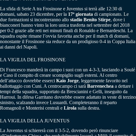
La sfida di Serie A tra Frosinone e Juventus si terrà alle 12:30 di
domani, sabato 23 dicembre, per la
17ª giornata
di campionato. Le
due formazioni si incontreranno allo
stadio Benito Stirpe
, dove i
bianconeri hanno vinto la loro unica trasferta nel settembre del 2018
per 0-2 grazie alle reti nei minuti finali di Ronaldo e Bernardeschi. La
squadra ospite rimane l’ovvia favorita anche per il match di domani,
nonostante il Frosinone sia reduce da un prodigioso 0-4 in Coppa Italia
ai danni del Napoli.
LA VIGILIA DEL FROSINONE
Di Francesco manderà in campo i suoi con un 4-3-3, lasciando a Soulé
e Caso il compito di creare scompiglio sugli esterni. Al centro
dell’attacco dovrebbe esserci
Kaio Jorge
, leggermente favorito nel
ballottaggio con Cuni. A centrocampo ci sarà
Barrenechea
a dettare i
tempi della squadra, supportato da Brescianini e Gelli, inseguito da
Harroui. In difesa Garritano dovrebbe essere adattato in veste di terzino
sinistro, scalzando invece Lusuardi. Completeranno il reparto
Romagnoli e Monterisi centrali e
Lirola
sulla destra.
LA VIGILIA DELLA JUVENTUS
La Juventus si schiererà con il 3-5-2, dovendo però rinunciare
all’infortunato Chiesa, che probabilmente lascerà a Milik il compito di