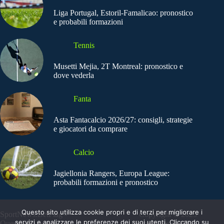
Liga Portugal, Estoril-Famalicao: pronostico
e probabili formazioni
Tennis
Musetti Mejia, 2T Montreal: pronostico e
dove vederla
Fanta
Asta Fantacalcio 2026/27: consigli, strategie
e giocatori da comprare
Calcio
Jagiellonia Rangers, Europa League:
probabili formazioni e pronostico
Questo sito utilizza cookie propri e di terzi per migliorare i
SportNews.BetFlag -
Copyright © 2025
servizi e analizzare le preferenze dei suoi utenti. Cliccando su
Questo sito non
SportNews BetFlag