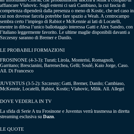
affiancare Vlahovic. Sugli esterni ci sarà Cambiaso, la cui fascia di
competenza dipenderà dalla presenza o meno di Kostic, che nel caso in
cui non dovesse farcela potrebbe fare spazio a Weah. A centrocampo
sembra certo l’impiego di Rabiot e McKennie ai lati di Locatelli,
mentre in difesa l’unico ballottaggio interessa Gatti e Alex Sandro, con
l’italiano leggermente favorito. Le ultime maglie disponibili davanti a
Szczesny saranno di Bremer e Danilo.
LE PROBABILI FORMAZIONI
FROSINONE (4-3-3): Turati; Lirola, Monterisi, Romagnoli,
Garritano; Brescianini, Barrenechea, Gelli; Soulé, Kaio Jorge, Caso.
All. Di Francesco
JUVENTUS (3-5-2): Szczesny; Gatti, Bremer, Danilo; Cambiaso,
McKennie, Locatelli, Rabiot, Kostic; Vlahovic, Milik. All. Allegri
DOVE VEDERLA IN TV
La sfida di Serie A tra Frosinone e Juventus verrà trasmessa in diretta
streaming esclusiva su
Dazn
.
LE QUOTE