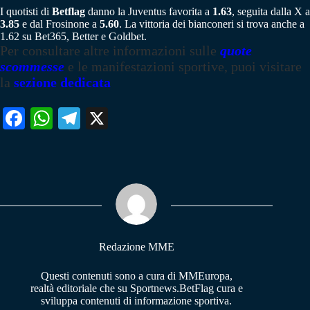
I quotisti di
Betflag
danno la Juventus favorita a
1.63
, seguita dalla X a
3.85
e dal Frosinone a
5.60
. La vittoria dei bianconeri si trova anche a
1.62 su Bet365, Better e Goldbet.
Per consultare altre informazioni sulle
quote
scommesse
e le manifestazioni sportive, puoi visitare
la
sezione dedicata
Fa
W
Te
X
ce
ha
le
bo
ts
gr
ok
A
a
pp
m
Redazione MME
Questi contenuti sono a cura di MMEuropa,
realtà editoriale che su Sportnews.BetFlag cura e
sviluppa contenuti di informazione sportiva.