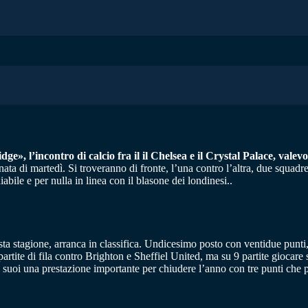
ge», l’incontro di calcio fra il il Chelsea e il Crystal Palace, val
ata di martedì. Si troveranno di fronte, l’una contro l’altra, due squadre
diabile e per nulla in linea con il blasone dei londinesi..
ta stagione, arranca in classifica. Undicesimo posto con ventidue punti,
tite di fila contro Brighton e Sheffiel United, ma su 9 partite giocare so
 suoi una prestazione importante per chiudere l’anno con tre punti che po