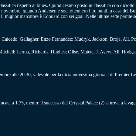
assifica rispetto ai blues. Quindicesimo posto in classifica con diciotto
 4 novembre, quando Andersen e soci ottennero i tre punti in casa del B
l miglior marcatore è Edouard con sei goal. Nelle ultime sette partite son
; Caicedo, Gallagher, Enzo Fernandez; Mudryk, Jackson, Broja. All. Po
tchell; Lerma, Richards, Hughes; Olise, Mateta, J. Ayew. All. Hodgs
embre alle 20.30, valevole per la diciannovesima giornata di Premier Le
 bancata a 1.75, mentre il successo del Crrystal Palace (2) si trova a lavag