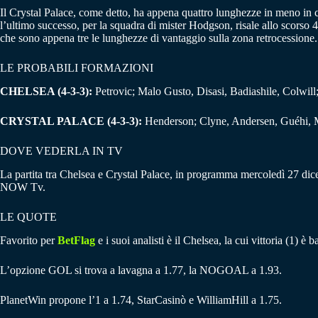
Il Crystal Palace, come detto, ha appena quattro lunghezze in meno in cl
l’ultimo successo, per la squadra di mister Hodgson, risale allo scorso
che sono appena tre le lunghezze di vantaggio sulla zona retrocessione. I
LE PROBABILI FORMAZIONI
CHELSEA (4-3-3):
Petrovic; Malo Gusto, Disasi, Badiashile, Colwill
CRYSTAL PALACE (4-3-3):
Henderson; Clyne, Andersen, Guéhi, Mi
DOVE VEDERLA IN TV
La partita tra Chelsea e Crystal Palace, in programma mercoledì 27 dic
NOW Tv.
LE QUOTE
Favorito per
BetFlag
e i suoi analisti è il Chelsea, la cui vittoria (1) è
L’opzione GOL si trova a lavagna a 1.77, la NOGOAL a 1.93.
PlanetWin propone l’1 a 1.74, StarCasinò e WilliamHill a 1.75.