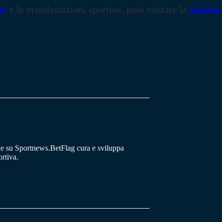
se
e le manifestazioni sportive, puoi visitare la
sezione
he su Sportnews.BetFlag cura e sviluppa
rtiva.