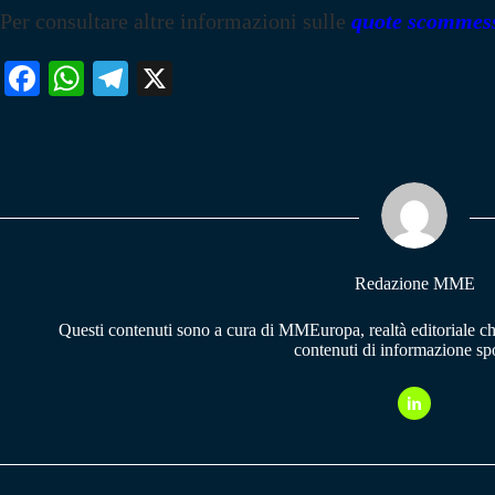
Per consultare altre informazioni sulle
quote scommes
Fa
W
Te
X
ce
ha
le
bo
ts
gr
ok
A
a
pp
m
Redazione MME
Questi contenuti sono a cura di MMEuropa, realtà editoriale c
contenuti di informazione spo