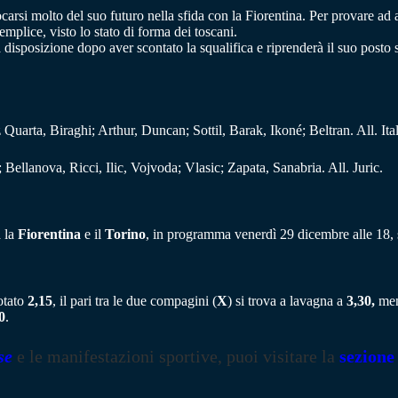
arsi molto del suo futuro nella sfida con la Fiorentina. Per provare ad al
emplice, visto lo stato di forma dei toscani.
a disposizione dopo aver scontato la squalifica e riprenderà il suo posto 
arta, Biraghi; Arthur, Duncan; Sottil, Barak, Ikoné; Beltran. All. Ita
ellanova, Ricci, Ilic, Vojvoda; Vlasic; Zapata, Sanabria. All. Juric.
a la
Fiorentina
e il
Torino
, in programma venerdì 29 dicembre alle 18, 
otato
2,15
, il pari tra le due compagini (
X
) si trova a lavagna a
3,30,
ment
0
.
se
e le manifestazioni sportive, puoi visitare la
sezione