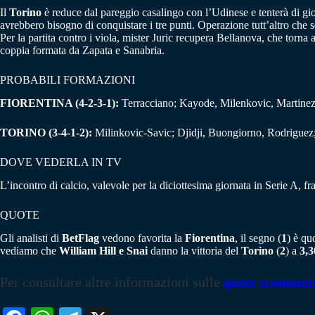
Il
Torino
è reduce dal pareggio casalingo con l’Udinese e tenterà di gioc
avrebbero bisogno di conquistare i tre punti. Operazione tutt’altro che s
Per la partita contro i viola, mister Juric recupera Bellanova, che torna 
coppia formata da Zapata e Sanabria.
PROBABILI FORMAZIONI
FIORENTINA (4-2-3-1):
Terracciano; Kayode, Milenkovic, Martinez Qu
TORINO (3-4-1-2):
Milinkovic-Savic; Djidji, Buongiorno, Rodriguez; B
DOVE VEDERLA IN TV
L’incontro di calcio, valevole per la diciottesima giornata in Serie A, fr
QUOTE
Gli analisti di
BetFlag
vedono favorita la
Fiorentina
, il segno (
1
) è qu
vediamo che
William Hill e Snai
danno la vittoria del
Torino
(
2
) a
3,3
Per consultare altre informazioni sulle
quote scommes