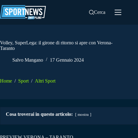
Salta
al
Cerca
contenuto
Volley, SuperLega: il girone di ritorno si apre con Verona-
Taranto
Salvo Mangano
17 Gennaio 2024
Home
/
Sport
/
Altri Sport
Cosa troverai in questo articolo:
mostra
PREVIEW VERONA – TARANTO