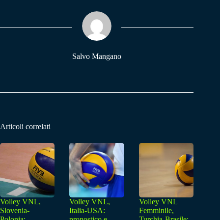
ok
A
a
pp
m
Salvo Mangano
Articoli correlati
Volley VNL,
Volley VNL,
Volley VNL
Slovenia-
Italia-USA:
Femminile,
Polonia:
pronostico e
Turchia-Brasile: