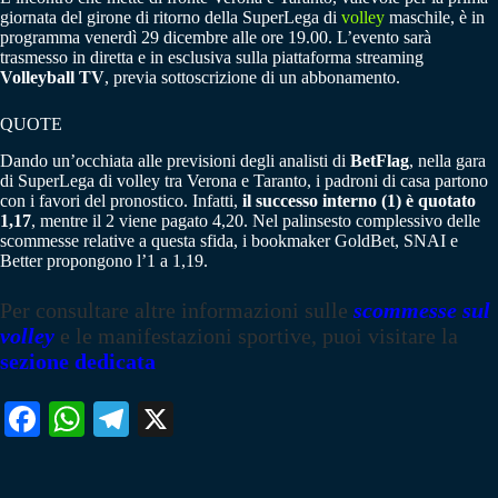
giornata del girone di ritorno della SuperLega di
volley
maschile, è in
programma venerdì 29 dicembre alle ore 19.00. L’evento sarà
trasmesso in diretta e in esclusiva sulla piattaforma streaming
Volleyball TV
, previa sottoscrizione di un abbonamento.
QUOTE
Dando un’occhiata alle previsioni degli analisti di
BetFlag
, nella gara
di SuperLega di volley tra Verona e Taranto, i padroni di casa partono
con i favori del pronostico. Infatti,
il successo interno (1) è quotato
1,17
, mentre il 2 viene pagato 4,20. Nel palinsesto complessivo delle
scommesse relative a questa sfida, i bookmaker GoldBet, SNAI e
Better propongono l’1 a 1,19.
Per consultare altre informazioni sulle
scommesse sul
volley
e le manifestazioni sportive, puoi visitare la
sezione dedicata
Fa
W
Te
X
ce
ha
le
bo
ts
gr