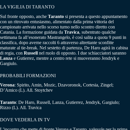
LA VIGILIA DI TARANTO
Sul fronte opposto, anche
Taranto
si presenta a questo appuntamento
con un ritrovato entusiasmo, alimentato dalla prima vittoria del
campionato arrivata nello scorso turno nello scontro diretto con
Catania. La formazione guidata da
Travica
, subentrato qualche
settimana fa all’esonerato Mastrangelo, è così salita a quota 9 punti in
classifica, dopo averne raccolti 6 attraverso altrettante sconfitte
maturate al tie-break. Nel sestetto di partenza, De Haro agirà in cabina
di regia, con
Russell
nel ruolo di opposto. I due schiacciatori saranno
Lanza
e Gutierrez, mentre a centro rete si muoveranno Jendryk e
Gargiulo.
PROBABILI FORMAZIONI
Verona
: Spirito, Amin, Mozic, Dzavoronok, Cortesia, Zingel;
D’Amico (L). All. Stoytchev
Taranto
: De Haro, Russell, Lanza, Gutierrez, Jendryk, Gargiulo;
Rizzo (L). All. Travica
DOVE VEDERLA IN TV
L’incontro che mette di fronte Verona e Taranto, valevole per la prima