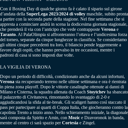
Con il Boxing Day di qualche giorno fa è calato il sipario sul girone
d’andata della
SuperLega 2023/2024 di volley
maschile, subito pronta
a partire con la seconda parte della stagione. Nel fine settimana che si
appresta a cominciare andrà in scena la dodicesima giornata stagionale,
che prenderà il via con l’anticipo che vede contrapposte
Verona
e
Taranto
. Al PalaOlimpia si affronteranno l’ottava e l’undicesima forza
del torneo, separate da cinque lunghezze in classifica. Se consideriamo
gli ultimi cinque precedenti tra loro, il bilancio pende leggermente a
favore degli ospiti, che hanno prevalso in tre occasioni, mentre i
padroni di casa si sono imposti due volte.
LA VIGILIA DI VERONA
Dopo un periodo di difficoltà, condizionato anche da alcuni infortuni,
Verona
sta recuperando terreno nelle ultime settimana e ora è rientrata
in piena zona playoff. Dopo le vittorie casalinghe ottenute ai danni di
Milano e Cisterna, la squadra allenata da Coach
Stoytchev
ha sbancato
il palazzetto di Civitanova, rimontando lo svantaggio di 2-0 e
aggiudicandosi la sfida al tie-break. Gli scaligeri hanno così staccato il
pass per partecipare ai quarti di Coppa Italia, che giocheranno contro la
capolista Trento a inizio anno. Nello schieramento iniziale, la diagonale
sarà composta da Spirito e Amin, con
Mozic
e Dzavoronok in banda,
mentre al centro ci sarà spazio per
Cortesia
e Zingel.