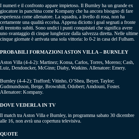
I numeri e il confronto appare impietoso. Il Burnley ha un grande ex
giocatore in panchina come Kompany che ha ancora bisogno di fare
esperienza come allenatore. La squadra, a livello di rosa, non ha
certamente una qualità eccelsa. Appena diciotto i goal segnati a fronte
di trentotto subiti. Sono undici i punti conquistati che significa avere
uno svantaggio di cinque lunghezze dalla salvezza diretta. Nelle ultime
cinque giornate è arrivata una sola vittoria: lo 0-2 in casa del Fulham.
PROBABILI FORMAZIONI ASTON VILLA – BURNLEY
Aston Villa (4-4-2): Martinez; Konsa, Carlos, Torres, Moreno; Cash,
Luiz, Dendoncker, McGinn; Diaby, Watkins. Allenatore: Emery.
Burnley (4-4-2): Trafford; Vitinho, O’Shea, Beyer, Taylor;
Gudmundsson, Berge, Brownhill, Odobert; Amdouni, Foster.
Allenatore: Kompany.
DOVE VEDERLA IN TV
Il match tra Aston Villa e Burnley, in programma sabato 30 dicembre
alle 16, non avrà una copertura televisiva.
QUOTE