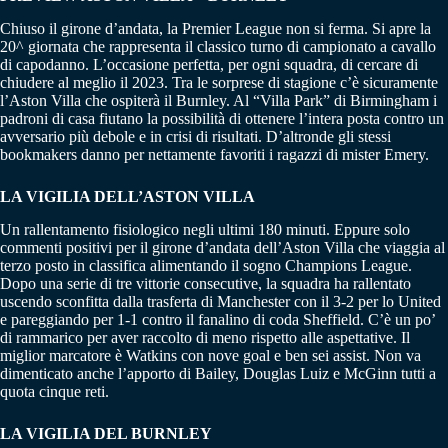
Chiuso il girone d’andata, la Premier League non si ferma. Si apre la
20^ giornata che rappresenta il classico turno di campionato a cavallo
di capodanno. L’occasione perfetta, per ogni squadra, di cercare di
chiudere al meglio il 2023. Tra le sorprese di stagione c’è sicuramente
l’Aston Villa che ospiterà il Burnley. Al “Villa Park” di Birmingham i
padroni di casa fiutano la possibilità di ottenere l’intera posta contro un
avversario più debole e in crisi di risultati. D’altronde gli stessi
bookmakers danno per nettamente favoriti i ragazzi di mister Emery.
LA VIGILIA DELL’ASTON VILLA
Un rallentamento fisiologico negli ultimi 180 minuti. Eppure solo
commenti positivi per il girone d’andata dell’Aston Villa che viaggia al
terzo posto in classifica alimentando il sogno Champions League.
Dopo una serie di tre vittorie consecutive, la squadra ha rallentato
uscendo sconfitta dalla trasferta di Manchester con il 3-2 per lo United
e pareggiando per 1-1 contro il fanalino di coda Sheffield. C’è un po’
di rammarico per aver raccolto di meno rispetto alle aspettative. Il
miglior marcatore è Watkins con nove goal e ben sei assist. Non va
dimenticato anche l’apporto di Bailey, Douglas Luiz e McGinn tutti a
quota cinque reti.
LA VIGILIA DEL BURNLEY