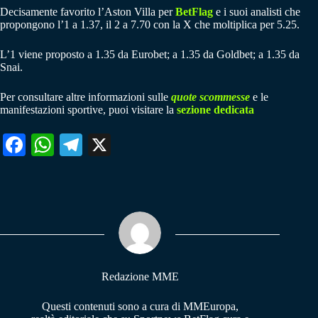
Decisamente favorito l’Aston Villa per
BetFlag
e i suoi analisti che
propongono l’1 a 1.37, il 2 a 7.70 con la X che moltiplica per 5.25.
L’1 viene proposto a 1.35 da Eurobet; a 1.35 da Goldbet; a 1.35 da
Snai.
Per consultare altre informazioni sulle
quote scommesse
e le
manifestazioni sportive, puoi visitare la
sezione dedicata
Fa
W
Te
X
ce
ha
le
bo
ts
gr
ok
A
a
pp
m
Redazione MME
Questi contenuti sono a cura di MMEuropa,