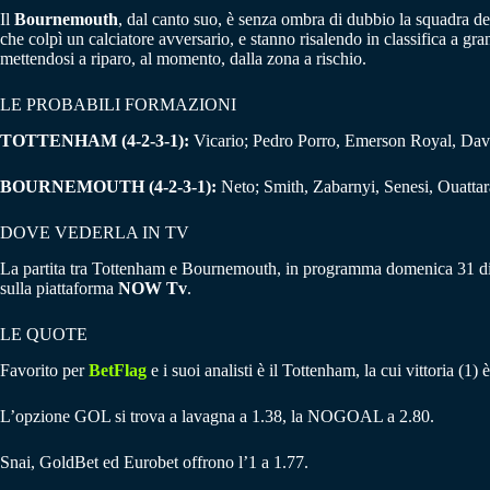
Il
Bournemouth
, dal canto suo, è senza ombra di dubbio la squadra d
che colpì un calciatore avversario, e stanno risalendo in classifica a gr
mettendosi a riparo, al momento, dalla zona a rischio.
LE PROBABILI FORMAZIONI
TOTTENHAM (4-2-3-1):
Vicario; Pedro Porro, Emerson Royal, Davie
BOURNEMOUTH (4-2-3-1):
Neto; Smith, Zabarnyi, Senesi, Ouattara;
DOVE VEDERLA IN TV
La partita tra Tottenham e Bournemouth, in programma domenica 31 dicem
sulla piattaforma
NOW Tv
.
LE QUOTE
Favorito per
BetFlag
e i suoi analisti è il Tottenham, la cui vittoria (1
L’opzione GOL si trova a lavagna a 1.38, la NOGOAL a 2.80.
Snai, GoldBet ed Eurobet offrono l’1 a 1.77.