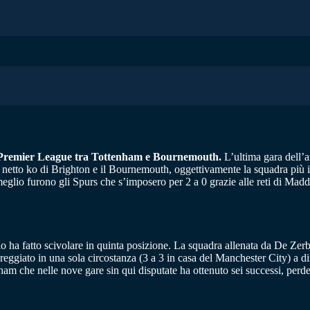
di Premier League tra Tottenham e Bournemouth.
L’ultima gara dell’a
 dal netto ko di Brighton e il Bournemouth, oggettivamente la squadra più
 meglio furono gli Spurs che s’imposero per 2 a 0 grazie alle reti di Mad
o ha fatto scivolare in quinta posizione. La squadra allenata da De Zerbi 
areggiato in una sola circostanza (3 a 3 in casa del Manchester City) a
am che nelle nove gare sin qui disputate ha ottenuto sei successi, perde