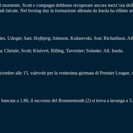
el momento. Scott e compagni debbono recuperare ancora mezz’ora della 
andi falcate. Nel boxing day la formazione allenata da Iraola ha rifilato 
s, Udogie; Sarr, Hojbjerg; Johnson, Kulusevski, Son; Richarlison. All
 Christie, Scott; Kluivert, Billing, Tavernier; Solanke. All. Iraola.
bre alle 15, valevole per la ventesima giornata di Premier League, sarà
) è bancata a 1.80, il successo del Bournemouth (2) si trova a lavanga a 3