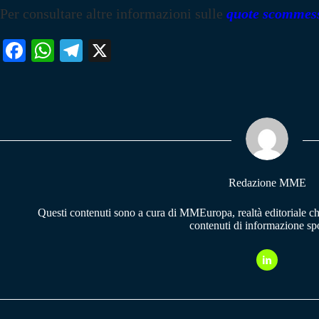
Per consultare altre informazioni sulle
quote scommes
Fa
W
Te
X
ce
ha
le
bo
ts
gr
ok
A
a
pp
m
Redazione MME
Questi contenuti sono a cura di MMEuropa, realtà editoriale c
contenuti di informazione spo