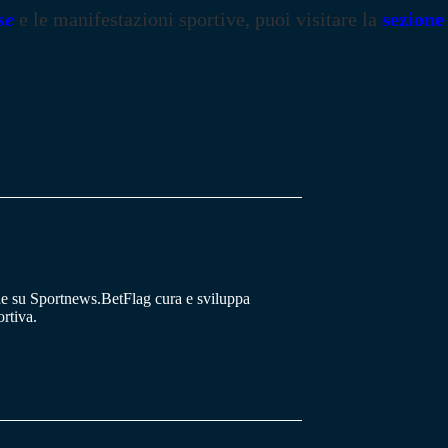
se
e le manifestazioni sportive, puoi visitare la
sezione
he su Sportnews.BetFlag cura e sviluppa
rtiva.