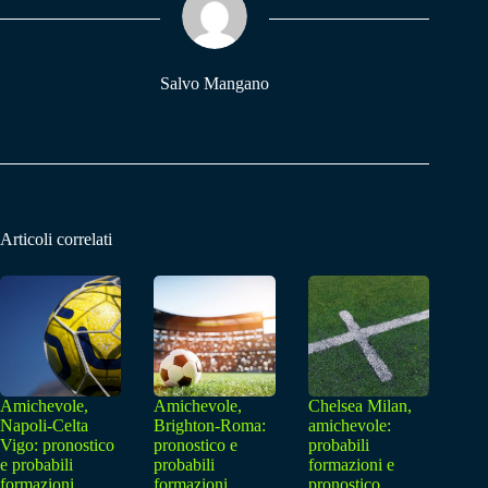
pp
m
Salvo Mangano
Articoli correlati
Amichevole,
Amichevole,
Chelsea Milan,
Napoli-Celta
Brighton-Roma:
amichevole:
Vigo: pronostico
pronostico e
probabili
e probabili
probabili
formazioni e
formazioni
formazioni
pronostico