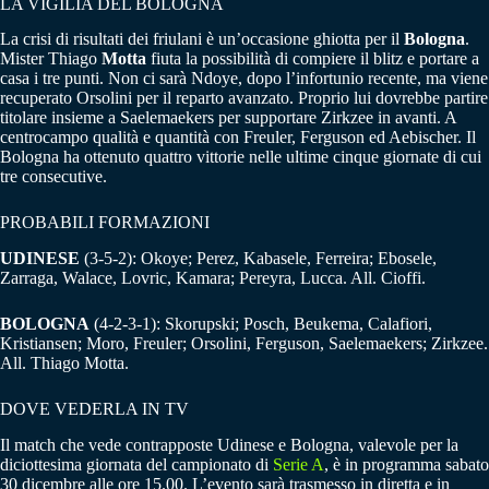
LA VIGILIA DEL BOLOGNA
La crisi di risultati dei friulani è un’occasione ghiotta per il
Bologna
.
Mister Thiago
Motta
fiuta la possibilità di compiere il blitz e portare a
casa i tre punti. Non ci sarà Ndoye, dopo l’infortunio recente, ma viene
recuperato Orsolini per il reparto avanzato. Proprio lui dovrebbe partire
titolare insieme a Saelemaekers per supportare Zirkzee in avanti. A
centrocampo qualità e quantità con Freuler, Ferguson ed Aebischer. Il
Bologna ha ottenuto quattro vittorie nelle ultime cinque giornate di cui
tre consecutive.
PROBABILI FORMAZIONI
UDINESE
(3-5-2): Okoye; Perez, Kabasele, Ferreira; Ebosele,
Zarraga, Walace, Lovric, Kamara; Pereyra, Lucca. All. Cioffi.
BOLOGNA
(4-2-3-1): Skorupski; Posch, Beukema, Calafiori,
Kristiansen; Moro, Freuler; Orsolini, Ferguson, Saelemaekers; Zirkzee.
All. Thiago Motta.
DOVE VEDERLA IN TV
Il match che vede contrapposte Udinese e Bologna, valevole per la
diciottesima giornata del campionato di
Serie A
, è in programma sabato
30 dicembre alle ore 15.00. L’evento sarà trasmesso in diretta e in