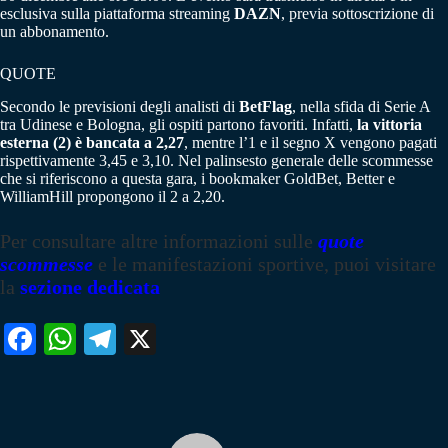
esclusiva sulla piattaforma streaming
DAZN
, previa sottoscrizione di
un abbonamento.
QUOTE
Secondo le previsioni degli analisti di
BetFlag
, nella sfida di Serie A
tra Udinese e Bologna, gli ospiti partono favoriti. Infatti,
la vittoria
esterna (2) è bancata a 2,27
, mentre l’1 e il segno X vengono pagati
rispettivamente 3,45 e 3,10. Nel palinsesto generale delle scommesse
che si riferiscono a questa gara, i bookmaker GoldBet, Better e
WilliamHill propongono il 2 a 2,20.
Per consultare altre informazioni sulle
quote
scommesse
e le manifestazioni sportive, puoi visitare
la
sezione dedicata
Fa
W
Te
X
ce
ha
le
bo
ts
gr
ok
A
a