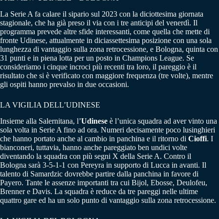
La Serie A fa calare il sipario sul 2023 con la diciottesima giornata
stagionale, che ha già preso il via con i tre anticipi del venerdì. Il
programma prevede altre sfide interessanti, come quella che mette di
fronte Udinese, attualmente in diciassettesima posizione con una sola
lunghezza di vantaggio sulla zona retrocessione, e Bologna, quinta con
31 punti e in piena lotta per un posto in Champions League. Se
consideriamo i cinque incroci più recenti tra loro, il pareggio è il
risultato che si è verificato con maggiore frequenza (tre volte), mentre
gli ospiti hanno prevalso in due occasioni.
LA VIGILIA DELL’UDINESE
Insieme alla Salernitana, l’
Udinese
è l’unica squadra ad aver vinto una
sola volta in Serie A fino ad ora. Numeri decisamente poco lusinghieri
che hanno portato anche al cambio in panchina e il ritorno di
Cioffi
. I
bianconeri, tuttavia, hanno anche pareggiato ben undici volte
diventando la squadra con più segni X della Serie A. Contro il
Bologna sarà 3-5-1-1 con Pereyra in supporto di Lucca in avanti. Il
talento di Samardzic dovrebbe partire dalla panchina in favore di
Payero. Tante le assenze importanti tra cui Bijol, Ebosse, Deulofeu,
Brenner e Davis. La squadra è reduce da tre pareggi nelle ultime
quattro gare ed ha un solo punto di vantaggio sulla zona retrocessione.