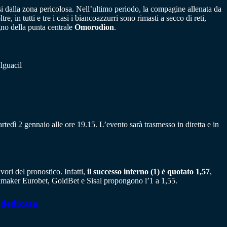
rsi dalla zona pericolosa. Nell’ultimo periodo, la compagine allenata da
e, in tutti e tre i casi i biancoazzurri sono rimasti a secco di reti,
no della punta centrale
Omorodion
.
lguacil
tedì 2 gennaio alle ore 19.15. L’evento sarà trasmesso in diretta e in
vori del pronostico. Infatti,
il successo interno (1) è quotato 1,57
,
ookmaker Eurobet, GoldBet e Sisal propongono l’1 a 1,55.
 dedicata