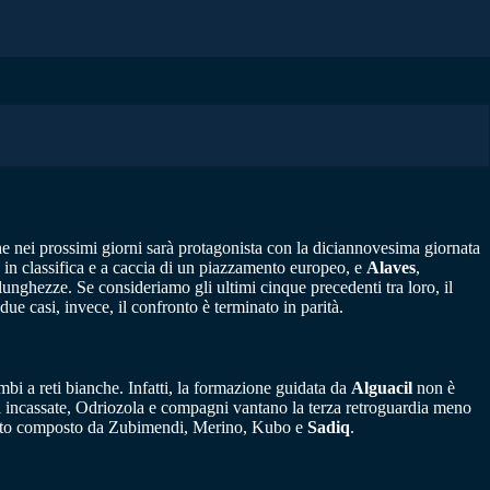
he nei prossimi giorni sarà protagonista con la diciannovesima giornata
a in classifica e a caccia di un piazzamento europeo, e
Alaves
,
unghezze. Se consideriamo gli ultimi cinque precedenti tra loro, il
ue casi, invece, il confronto è terminato in parità.
mbi a reti bianche. Infatti, la formazione guidata da
Alguacil
non è
eti incassate, Odriozola e compagni vantano la terza retroguardia meno
rtetto composto da Zubimendi, Merino, Kubo e
Sadiq
.