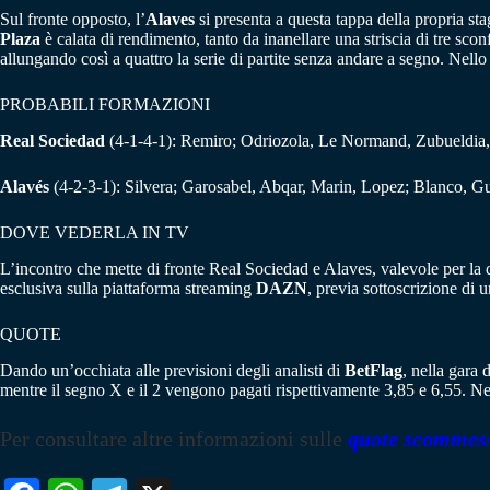
Sul fronte opposto, l’
Alaves
si presenta a questa tappa della propria sta
Plaza
è calata di rendimento, tanto da inanellare una striscia di tre sconfi
allungando così a quattro la serie di partite senza andare a segno. Nello
PROBABILI FORMAZIONI
Real Sociedad
(4-1-4-1): Remiro; Odriozola, Le Normand, Zubueldia,
Alavés
(4-2-3-1): Silvera; Garosabel, Abqar, Marin, Lopez; Blanco, G
DOVE VEDERLA IN TV
L’incontro che mette di fronte Real Sociedad e Alaves, valevole per l
esclusiva sulla piattaforma streaming
DAZN
, previa sottoscrizione di
QUOTE
Dando un’occhiata alle previsioni degli analisti di
BetFlag
, nella gara 
mentre il segno X e il 2 vengono pagati rispettivamente 3,85 e 6,55. N
Per consultare altre informazioni sulle
quote scommes