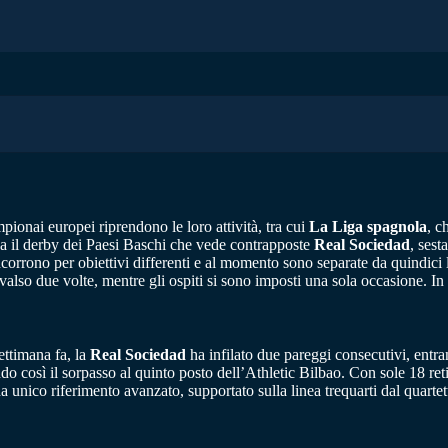
pionai europei riprendono le loro attività, tra cui
La Liga spagnola
, c
na il derby dei Paesi Baschi che vede contrapposte
Real Sociedad
, sest
corrono per obiettivi differenti e al momento sono separate da quindici l
lso due volte, mentre gli ospiti si sono imposti una sola occasione. In d
ettimana fa, la
Real Sociedad
ha infilato due pareggi consecutivi, entra
ndo così il sorpasso al quinto posto dell’Athletic Bilbao. Con sole 18 r
a unico riferimento avanzato, supportato sulla linea trequarti dal qua