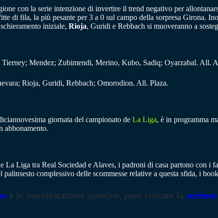
gione con la serie intenzione di invertire il trend negativo per allontana
tte di fila, la più pesante per 3 a 0 sul campo della sorpresa Girona. Inoltr
 schieramento iniziale,
Rioja
, Guridi e Rebbach si muoveranno a sosteg
 Tierney; Mendez; Zubimendi, Merino, Kubo, Sadiq; Oyarzabal. All. A
uevara; Rioja, Guridi, Rebbach; Omorodion. All. Plaza.
a diciannovesima giornata del campionato de
La Liga
, è in programma mar
 un abbonamento.
de La Liga tra Real Sociedad e Alaves, i padroni di casa partono con i fa
el palinsesto complessivo delle scommesse relative a questa sfida, i b
se
e le manifestazioni sportive, puoi visitare la
sezione