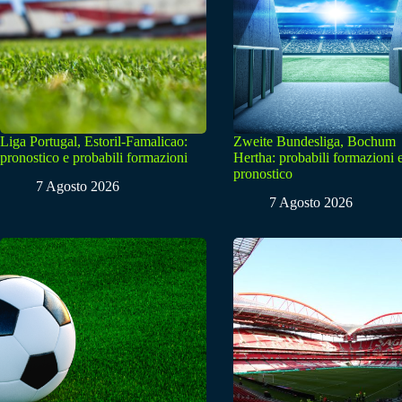
Liga Portugal, Estoril-Famalicao:
Zweite Bundesliga, Bochum
pronostico e probabili formazioni
Hertha: probabili formazioni 
pronostico
7 Agosto 2026
7 Agosto 2026