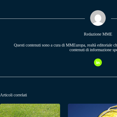
bo
ts
gr
ok
A
a
pp
m
Redazione MME
Questi contenuti sono a cura di MMEuropa, realtà editoriale c
contenuti di informazione spo
Articoli correlati