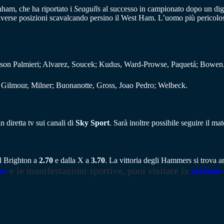
nham, che ha riportato i
Seagulls
al successo in campionato dopo un digiu
verse posizioni scavalcando persino il West Ham. L’uomo più pericoloso
son Palmieri; Alvarez, Soucek; Kudus, Ward-Prowse, Paquetá; Bowen
 Gilmour, Milner; Buonanotte, Gross, Joao Pedro; Welbeck.
 diretta tv sui canali di
Sky Sport
. Sarà inoltre possibile seguire il m
al Brighton a
2.70
e dalla X a
3.70
. La vittoria degli Hammers si trova 
se
e le manifestazioni sportive, puoi visitare la
sezione