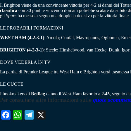
Il Brighton viene da una convincente vittoria per 4-2 ai danni del Totte
classifica
con 30 punti e vincendo domani potrebbe scalare da subito di
gli
Spurs
ha messo a segno una doppietta decisiva per la vittoria finale.
LE PROBABILI FORMAZIONI
WEST HAM (4-2-3-1)
: Areola; Coufal, Mavropanos, Ogbonna, Emer
BRIGHTON (4-2-3-1)
: Steele; Hinshelwood, van Hecke, Dunk, Igor;
DOVE VEDERLA IN TV
La partita di Premier League tra West Ham e Brighton verrà trasmessa in
LE QUOTE
I bookmakers di
Betflag
danno il West Ham favorito a
2.45
, seguito d
Per consultare altre informazioni sulle
quote scommes
Fa
W
Te
X
ce
ha
le