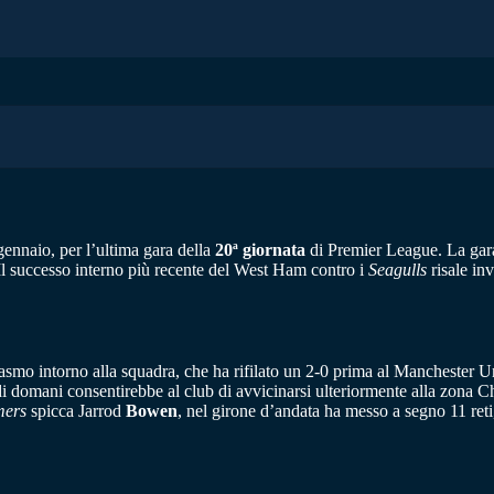
ennaio, per l’ultima gara della
20ª giornata
di Premier League. La gara
. Il successo interno più recente del West Ham contro i
Seagulls
risale inv
asmo intorno alla squadra, che ha rifilato un 2-0 prima al Manchester U
 di domani consentirebbe al club di avvicinarsi ulteriormente alla zona 
ers
spicca Jarrod
Bowen
, nel girone d’andata ha messo a segno 11 reti