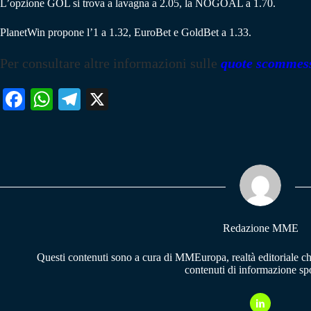
L’opzione GOL si trova a lavagna a 2.05, la NOGOAL a 1.70.
PlanetWin propone l’1 a 1.32, EuroBet e GoldBet a 1.33.
Per consultare altre informazioni sulle
quote scommes
Fa
W
Te
X
ce
ha
le
bo
ts
gr
ok
A
a
pp
m
Redazione MME
Questi contenuti sono a cura di MMEuropa, realtà editoriale c
contenuti di informazione spo