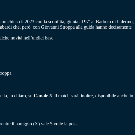
nno chiuso il 2023 con la sconfitta, giunta al 97′ al Barbera di Palermo,
 lombardi che, però, con Giovanni Stroppa alla guida hanno decisamente
alche novità nell’undici base.
troppa.
etta, in chiaro, su
Canale 5
. Il match sarà, inoltre, disponibile anche in
mentre il pareggio (X) vale 5 volte la posta.