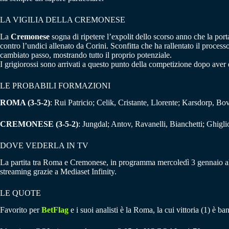
LA VIGILIA DELLA CREMONESE
La
Cremonese
sogna di ripetere l’expolit dello scorso anno che la port
contro l’undici allenato da Corini. Sconfitta che ha rallentato il proc
cambiato passo, mostrando tutto il proprio potenziale.
I grigiorossi sono arrivati a questo punto della competizione dopo aver el
LE PROBABILI FORMAZIONI
ROMA (3-5-2)
: Rui Patricio; Celik, Cristante, Llorente; Karsdorp, 
CREMONESE (3-5-2)
: Jungdal; Antov, Ravanelli, Bianchetti; Ghigli
DOVE VEDERLA IN TV
La partita tra Roma e Cremonese, in programma mercoledì 3 gennaio alle 21
streaming grazie a Mediaset Infinity.
LE QUOTE
Favorito per
BetFlag
e i suoi analisti è la Roma, la cui vittoria (1) è b