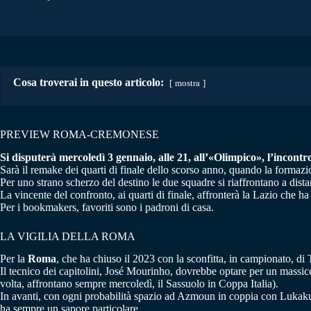
Cosa troverai in questo articolo:
mostra
PREVIEW ROMA-CREMONESE
Si disputerà mercoledì 3 gennaio, alle 21, all’«Olimpico», l’incontro
Sarà il remake dei quarti di finale dello scorso anno, quando la formazio
Per uno strano scherzo del destino le due squadre si riaffrontano a dista
La vincente del confronto, ai quarti di finale, affronterà la Lazio che ha
Per i bookmakers, favoriti sono i padroni di casa.
LA VIGILIA DELLA ROMA
Per la
Roma
, che ha chiuso il 2023 con la sconfitta, in campionato, di 
Il tecnico dei capitolini, José Mourinho, dovrebbe optare per un massic
volta, affrontano sempre mercoledì, il Sassuolo in Coppa Italia).
In avanti, con ogni probabilità spazio ad Azmoun in coppia con Lukaku.
ha sempre un sapore particolare.