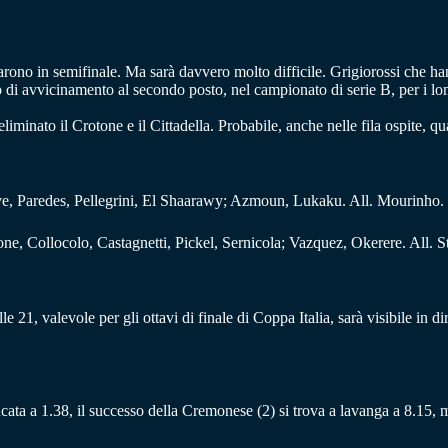
arono in semifinale. Ma sarà davvero molto difficile. Grigiorossi che ha
esso di avvicinamento al secondo posto, nel campionato di serie B, per i
iminato il Crotone e il Cittadella. Probabile, anche nelle fila ospite, qu
Bove, Paredes, Pellegrini, El Shaarawy; Azmoun, Lukaku. All. Mourinho.
one, Collocolo, Castagnetti, Pickel, Sernicola; Vazquez, Okerere. All. S
, valevole per gli ottavi di finale di Coppa Italia, sarà visibile in dir
ancata a 1.38, il successo della Cremonese (2) si trova a lavanga a 8.15, 