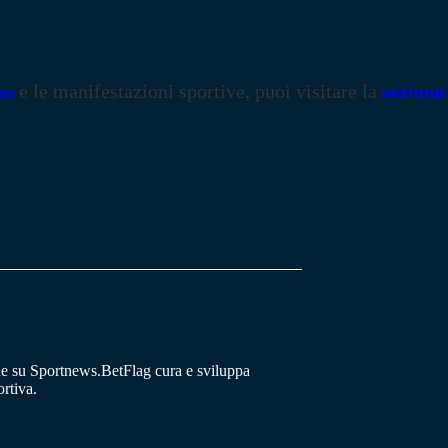
se
e le manifestazioni sportive, puoi visitare la
sezione
he su Sportnews.BetFlag cura e sviluppa
rtiva.