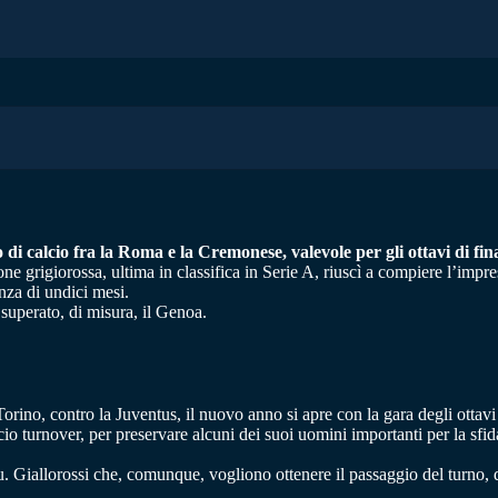
 di calcio fra la Roma e la Cremonese, valevole per gli ottavi di fin
ne grigiorossa, ultima in classifica in Serie A, riuscì a compiere l’impre
nza di undici mesi.
 superato, di misura, il Genoa.
Torino, contro la Juventus, il nuovo anno si apre con la gara degli ottavi
cio turnover, per preservare alcuni dei suoi uomini importanti per la sf
 Giallorossi che, comunque, vogliono ottenere il passaggio del turno, d