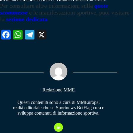
Per consultare altre informazioni sulle
quote
scommesse
e le manifestazioni sportive, puoi visitare
la
sezione dedicata
Fa
W
Te
X
ce
ha
le
bo
ts
gr
ok
A
a
pp
m
Redazione MME
Questi contenuti sono a cura di MMEuropa,
realtà editoriale che su Sportnews.BetFlag cura e
sviluppa contenuti di informazione sportiva.