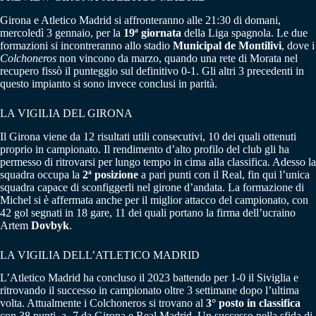
Girona e Atletico Madrid si affronteranno alle 21:30 di domani,
mercoledì 3 gennaio, per la
19ª giornata
della Liga spagnola. Le due
formazioni si incontreranno allo stadio
Municipal de Montilivi
, dove i
Colchoneros
non vincono da marzo, quando una rete di Morata nel
recupero fissò il punteggio sul definitivo 0-1. Gli altri 3 precedenti in
questo impianto si sono invece conclusi in parità.
LA VIGILIA DEL GIRONA
Il Girona viene da 12 risultati utili consecutivi, 10 dei quali ottenuti
proprio in campionato. Il rendimento d’alto profilo del club gli ha
permesso di ritrovarsi per lungo tempo in cima alla classifica. Adesso la
squadra occupa la
2ª posizione
a pari punti con il Real, fin qui l’unica
squadra capace di sconfiggerli nel girone d’andata. La formazione di
Michel si è affermata anche per il miglior attacco del campionato, con
42 gol segnati in 18 gare, 11 dei quali portano la firma dell’ucraino
Artem
Dovbyk
.
LA VIGILIA DELL’ATLETICO MADRID
L’Atletico Madrid ha concluso il 2023 battendo per 1-0 il Siviglia e
ritrovando il successo in campionato oltre 3 settimane dopo l’ultima
volta. Attualmente i Colchoneros si trovano al
3° posto in classifica
con 38 punti, a -7 da Girona e Real Madrid. Un successo nella sfida di