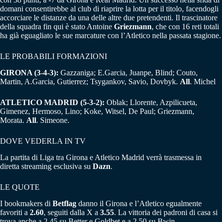
domani consentirebbe al club di riaprire la lotta per il titolo, facendogli
accorciare le distanze da una delle altre due pretendenti. Il trascinatore
della squadra fin qui è stato Antoine
Griezmann
, che con 16 reti totali
ha già eguagliato le sue marcature con l’Atletico nella passata stagione.
LE PROBABILI FORMAZIONI
GIRONA (3-4-3):
Gazzaniga; E.Garcia, Juanpe, Blind; Couto,
Martin, A.Garcia, Gutierrez; Tsygankov, Savio, Dovbyk.
All
. Michel
ATLETICO MADRID (5-3-2):
Oblak; Llorente, Azpilicueta,
Gimenez, Hermoso, Lino; Koke, Witsel, De Paul; Griezmann,
Morata.
All
. Simeone.
DOVE VEDERLA IN TV
La partita di Liga tra Girona e Atletico Madrid verrà trasmessa in
diretta streaming esclusiva su
Dazn
.
LE QUOTE
I bookmakers di
Betflag
danno il Girona e l’Atletico egualmente
favoriti a
2.60
, seguiti dalla X a
3.55
. La vittoria dei padroni di casa si
trova anche a 2.45 su Better e Goldbet e a 2.50 su Bwin.