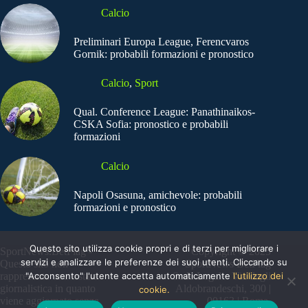
Calcio
Preliminari Europa League, Ferencvaros
Gornik: probabili formazioni e pronostico
Calcio
,
Sport
Qual. Conference League: Panathinaikos-
CSKA Sofia: pronostico e probabili
formazioni
Calcio
Napoli Osasuna, amichevole: probabili
formazioni e pronostico
Questo sito utilizza cookie propri e di terzi per migliorare i
SportNews.BetFlag -
Copyright © 2025
servizi e analizzare le preferenze dei suoi utenti. Cliccando su
Questo sito non
SportNews BetFlag
"Acconsento" l'utente accetta automaticamente
l'utilizzo dei
rappresenta una testata
Sede Legale: Via degli
giornalistica in quanto
Aldobrandeschi, 300 |
cookie.
viene aggiornato senza
00163 | Roma