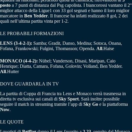
posto
a 7 punti di distanza dal Psg capolista. I biancorossi vantano il 2°
miglior attacco della Ligue1 con 33 gol segnati e hanno il loro miglior
marcatore in
Ben
Yedder
. Il francese ha infatti realizzato 8 gol, 2 dei
quali nell’ultima partita vinta per 1-2.
LE PROBABILI FORMAZIONI
LENS (3-4-2-1):
Samba; Gradit, Danso, Medina; Sotoca, Onana,
Fofana, Frankowski; Fulgini, Thomasson; Openda.
All
.Haise
MONACO (4-4-2):
Nübel; Vanderson, Disasi, Maripan, Caio
Henrique; Diatta, Camara, Fofana, Golovin; Volland, Ben Yedder.
All
.Hutter
DOVE GUARDARLA IN TV
La partita di Coppa di Francia tra Lens e Monaco verrà trasmessa in
diretta tv esclusiva sui canali di
Sky Sport
. Sarà inoltre possibile
seguire il match in streaming tramite l’app di
Sky
Go
e la piattaforma
Now
.
LE QUOTE
I quotisti di
Betflag
danno il Lens favorito a
2.23
, seguito dal Monaco