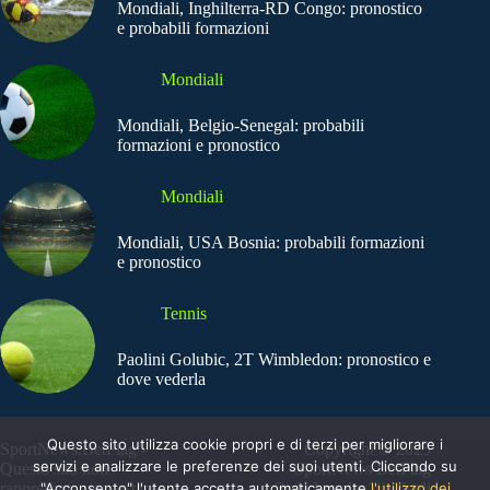
Mondiali, Inghilterra-RD Congo: pronostico
e probabili formazioni
Mondiali
Mondiali, Belgio-Senegal: probabili
formazioni e pronostico
Mondiali
Mondiali, USA Bosnia: probabili formazioni
e pronostico
Tennis
Paolini Golubic, 2T Wimbledon: pronostico e
dove vederla
Questo sito utilizza cookie propri e di terzi per migliorare i
SportNews.BetFlag -
Copyright © 2025
servizi e analizzare le preferenze dei suoi utenti. Cliccando su
Questo sito non
SportNews BetFlag
"Acconsento" l'utente accetta automaticamente
l'utilizzo dei
rappresenta una testata
Sede Legale: Via degli