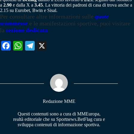
a
2.90
e dalla X a
3.45
. La vittoria dei padroni di casa di trova anche a
2.15 su Eurobet, Bwin e Sisal.
Per consultare altre informazioni sulle
quote
scommesse
e le manifestazioni sportive, puoi visitare
la
sezione dedicata
Fa
W
Te
X
ce
ha
le
bo
ts
gr
ok
A
a
pp
m
Redazione MME
Questi contenuti sono a cura di MMEuropa,
realtà editoriale che su Sportnews.BetFlag cura e
sviluppa contenuti di informazione sportiva.