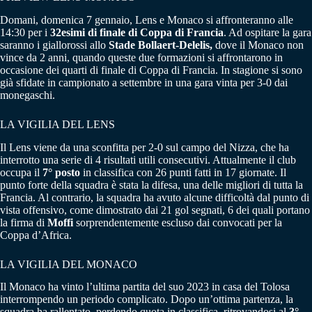
Domani, domenica 7 gennaio, Lens e Monaco si affronteranno alle
14:30 per i
32esimi di finale di Coppa di Francia
. Ad ospitare la gara
saranno i giallorossi allo
Stade Bollaert-Delelis,
dove il Monaco non
vince da 2 anni, quando queste due formazioni si affrontarono in
occasione dei quarti di finale di Coppa di Francia. In stagione si sono
già sfidate in campionato a settembre in una gara vinta per 3-0 dai
monegaschi.
LA VIGILIA DEL LENS
Il Lens viene da una sconfitta per 2-0 sul campo del Nizza, che ha
interrotto una serie di 4 risultati utili consecutivi. Attualmente il club
occupa il
7° posto
in classifica con 26 punti fatti in 17 giornate. Il
punto forte della squadra è stata la difesa, una delle migliori di tutta la
Francia. Al contrario, la squadra ha avuto alcune difficoltà dal punto di
vista offensivo, come dimostrato dai 21 gol segnati, 6 dei quali portano
la firma di
Moffi
sorprendentemente escluso dai convocati per la
Coppa d’Africa.
LA VIGILIA DEL MONACO
Il Monaco ha vinto l’ultima partita del suo 2023 in casa del Tolosa
interrompendo un periodo complicato. Dopo un’ottima partenza, la
squadra ha rallentato, perdendo quota in classifica, ritrovandosi al
3°